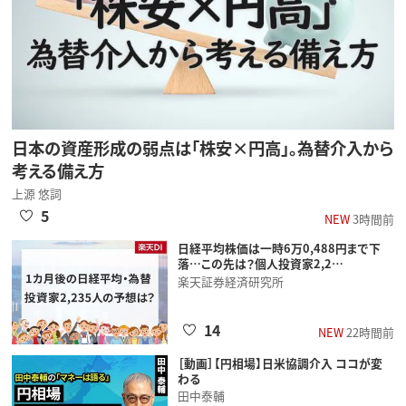
日本の資産形成の弱点は「株安×円高」。為替介入から
考える備え方
上源 悠詞
5
NEW
3時間前
日経平均株価は一時6万0,488円まで下
落…この先は？個人投資家2,2…
楽天証券経済研究所
14
NEW
22時間前
［動画］【円相場】日米協調介入 ココが変
わる
田中泰輔