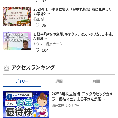
33
2026年も下半期に突入！「夏枯れ相場」前に見直した
い家計と…
横田 健一
25
日経平均4％の急落、キオクシアはストップ安。日本株、
AI相場…
トウシル編集チーム
104
アクセスランキング
デイリー
週間
月間
26年8月株主優待：コメダやビックカメ
1
ラ…優待マニアまる子さんが厳…
優待主婦 まる子さん