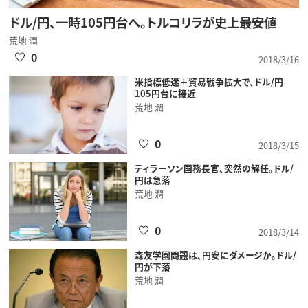
ドル/円、一時105円台へ。トルコリラが史上最安値
荒地 潤
0
2018/3/16
米指標低迷＋貿易戦争拡大で、ドル/円
105円台に接近
荒地 潤
0
2018/3/15
ティラーソン国務長官、突然の解任。ドル/
円は急落
荒地 潤
0
2018/3/14
森友学園問題は、円安にダメージか。ドル/
円が下落
荒地 潤