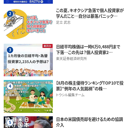
この夏、キオクシア急落で個人投資家が
2
学んだこと…自分は暴落パニック…
足立 武志
日経平均株価は一時6万0,488円まで
3
下落…この先は？個人投資家2…
楽天証券経済研究所
【8月の株主優待ランキングTOP10で投
4
票】“例年の人気銘柄”の株…
トウシル編集チーム
日本の米国債売却を避けるための協調
5
介入