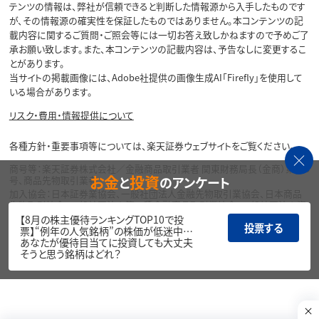
テンツの情報は、弊社が信頼できると判断した情報源から入手したものです
が、その情報源の確実性を保証したものではありません。本コンテンツの記
載内容に関するご質問・ご照会等には一切お答え致しかねますので予めご了
承お願い致します。また、本コンテンツの記載内容は、予告なしに変更するこ
とがあります。
当サイトの掲載画像には、Adobe社提供の画像生成AI「Firefly」を使用して
いる場合があります。
リスク・費用・情報提供について
各種方針・重要事項等については、楽天証券ウェブサイトをご覧ください。
商号等：楽天証券株式会社／金融商品取引業者 関東財務局長（金商）第195
お金
投資
と
のアンケート
号、商品先物取引業者
加入協会：日本証券業協会、一般社団法人金融先物取引業協会、日本商品
先物取引協会、一般社団法人第二種金融商品取引業協会、一般社団法人資
産運用業協会
【8月の株主優待ランキングTOP10で投
投票する
票】“例年の人気銘柄”の株価が低迷中…
Copyright©
あなたが優待目当てに投資しても大丈夫
1999-2026 Rakuten Securities, Inc. All
そうと思う銘柄はどれ？
Rights Reserved.