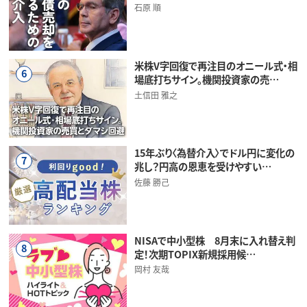
石原 順
米株V字回復で再注目のオニール式・相
6
場底打ちサイン。機関投資家の売…
土信田 雅之
15年ぶり〈為替介入〉でドル円に変化の
7
兆し？円高の恩恵を受けやすい…
佐藤 勝己
NISAで中小型株 8月末に入れ替え判
8
定！次期TOPIX新規採用候…
岡村 友哉