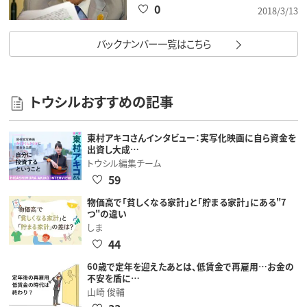
0
2018/3/13
バックナンバー一覧はこちら
トウシルおすすめの記事
東村アキコさんインタビュー：実写化映画に自ら資金を
出資し大成…
トウシル編集チーム
59
物価高で「貧しくなる家計」と「貯まる家計」にある"7
つ"の違い
しま
44
60歳で定年を迎えたあとは、低賃金で再雇用…お金の
不安を盾に…
山崎 俊輔