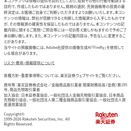
本コンテンツは情報の提供を目的としており、投資その他の行動を勧誘する
目的で、作成したものではありません。銘柄の選択、売買価格等の投資の最
終決定は、お客様ご自身でご判断いただきますようお願いいたします。本コン
テンツの情報は、弊社が信頼できると判断した情報源から入手したものです
が、その情報源の確実性を保証したものではありません。本コンテンツの記
載内容に関するご質問・ご照会等には一切お答え致しかねますので予めご了
承お願い致します。また、本コンテンツの記載内容は、予告なしに変更するこ
とがあります。
当サイトの掲載画像には、Adobe社提供の画像生成AI「Firefly」を使用して
いる場合があります。
リスク・費用・情報提供について
各種方針・重要事項等については、楽天証券ウェブサイトをご覧ください。
商号等：楽天証券株式会社／金融商品取引業者 関東財務局長（金商）第195
号、商品先物取引業者
加入協会：日本証券業協会、一般社団法人金融先物取引業協会、日本商品
先物取引協会、一般社団法人第二種金融商品取引業協会、一般社団法人資
産運用業協会
Copyright©
1999-2026 Rakuten Securities, Inc. All
Rights Reserved.