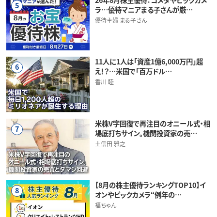
5
ラ…優待マニアまる子さんが厳…
優待主婦 まる子さん
11人に1人は「資産1億6,000万円」超
6
え！？…米国で「百万ドル…
香川 睦
米株V字回復で再注目のオニール式・相
7
場底打ちサイン。機関投資家の売…
土信田 雅之
【8月の株主優待ランキングTOP10】イ
8
オンやビックカメラ“例年の…
福ちゃん