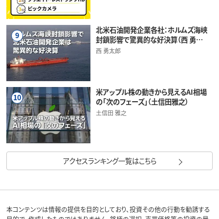
北米石油開発企業各社：ホルムズ海峡
9
封鎖影響で驚異的な好決算（西 勇…
西 勇太郎
米アップル株の動きから見えるAI相場
10
の「次のフェーズ」（土信田雅之）
土信田 雅之
アクセスランキング一覧はこちら
本コンテンツは情報の提供を目的としており、投資その他の行動を勧誘する
目的で、作成したものではありません。銘柄の選択、売買価格等の投資の最