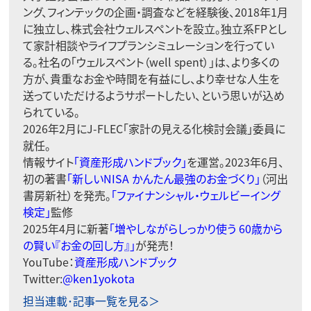
ング、フィンテックの企画・調査などを経験後、2018年1月
に独立し、株式会社ウェルスペントを設立。独立系FPとし
て家計相談やライフプランシミュレーションを行ってい
る。社名の「ウェルスペント（well spent）」は、より多くの
方が、貴重なお金や時間を有益にし、より幸せな人生を
送っていただけるようサポートしたい、という思いが込め
られている。
2026年2月にJ-FLEC「家計の見える化検討会議」委員に
就任。
情報サイト
「資産形成ハンドブック」
を運営。2023年6月、
初の著書
「新しいNISA かんたん最強のお金づくり」
（河出
書房新社）を発売。
「ファイナンシャル・ウェルビーイング
検定」
監修
2025年4月に新著
「
増やしながらしっかり使う 60歳から
の賢い『お金の回し方』
」
が発売！
YouTube：
資産形成ハンドブック
Twitter:
@ken1yokota
担当連載･記事一覧を見る＞