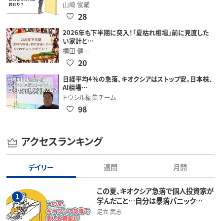
山崎 俊輔
28
2026年も下半期に突入！「夏枯れ相場」前に見直した
い家計と…
横田 健一
20
日経平均4％の急落、キオクシアはストップ安。日本株、
AI相場…
トウシル編集チーム
98
アクセスランキング
デイリー
週間
月間
この夏、キオクシア急落で個人投資家が
1
学んだこと…自分は暴落パニック…
足立 武志