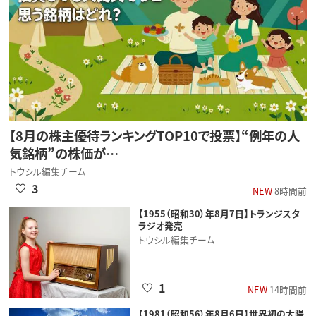
【8月の株主優待ランキングTOP10で投票】“例年の人
気銘柄”の株価が…
トウシル編集チーム
3
NEW
8時間前
【1955（昭和30）年8月7日】トランジスタ
ラジオ発売
トウシル編集チーム
1
NEW
14時間前
【1981（昭和56）年8月6日】世界初の太陽