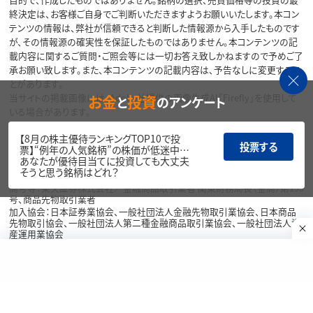
終決定は、お客様ご自身でご判断いただきますようお願いいたします。本コン
テンツの情報は、弊社が信頼できると判断した情報源から入手したものです
が、その情報源の確実性を保証したものではありません。本コンテンツの記
載内容に関するご質問・ご照会等には一切お答え致しかねますので予めご了
承お願い致します。また、本コンテンツの記載内容は、予告なしに変更するこ
とがあります。
お金
投資
当サイトの掲載画像には、Adobe社提供の画像生成AI「Firefly」を使用して
と
のアンケート
いる場合があります。
リスク・費用・情報提供について
【8月の株主優待ランキングTOP10で投
投票する
票】“例年の人気銘柄”の株価が低迷中…
あなたが優待目当てに投資しても大丈夫
各種方針・重要事項等については、楽天証券ウェブサイトをご覧ください。
そうと思う銘柄はどれ？
商号等：楽天証券株式会社／金融商品取引業者 関東財務局長（金商）第195
号、商品先物取引業者
加入協会：日本証券業協会、一般社団法人金融先物取引業協会、日本商品
先物取引協会、一般社団法人第二種金融商品取引業協会、一般社団法人資
産運用業協会
Copyright©
1999-2026 Rakuten Securities, Inc. All
Rights Reserved.