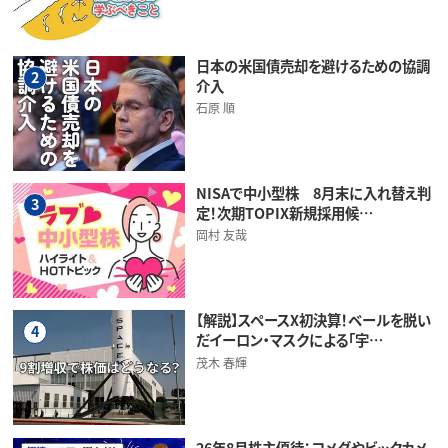
日本の米国債売却を避けるための協調
2
介入
石原 順
NISAで中小型株 8月末に入れ替え判
3
定！次期TOPIX新規採用候…
岡村 友哉
【解説】スペースX初決算！ベールを脱い
4
だイーロン・マスクによる「宇…
茂木 春輝
26年8月株主優待：コメダやビックカメ