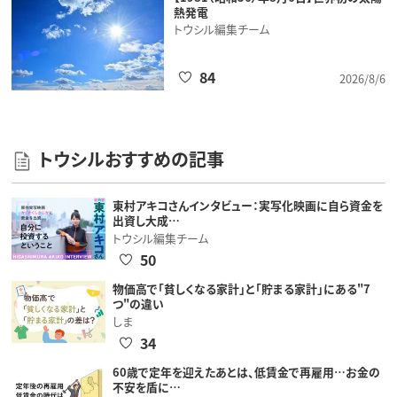
熱発電
トウシル編集チーム
84
2026/8/6
トウシルおすすめの記事
東村アキコさんインタビュー：実写化映画に自ら資金を
出資し大成…
トウシル編集チーム
50
物価高で「貧しくなる家計」と「貯まる家計」にある"7
つ"の違い
しま
34
60歳で定年を迎えたあとは、低賃金で再雇用…お金の
不安を盾に…