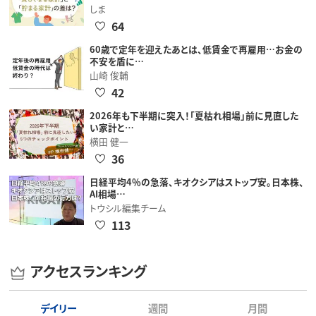
しま
64
60歳で定年を迎えたあとは、低賃金で再雇用…お金の
不安を盾に…
山崎 俊輔
42
2026年も下半期に突入！「夏枯れ相場」前に見直した
い家計と…
横田 健一
36
日経平均4％の急落、キオクシアはストップ安。日本株、
AI相場…
トウシル編集チーム
113
アクセスランキング
デイリー
週間
月間