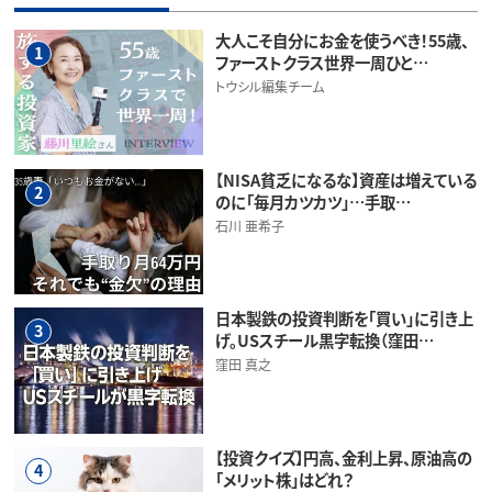
大人こそ自分にお金を使うべき！55歳、
1
ファーストクラス世界一周ひと…
トウシル編集チーム
【NISA貧乏になるな】資産は増えている
2
のに「毎月カツカツ」…手取…
石川 亜希子
日本製鉄の投資判断を「買い」に引き上
3
げ。USスチール黒字転換（窪田…
窪田 真之
【投資クイズ】円高、金利上昇、原油高の
4
「メリット株」はどれ？