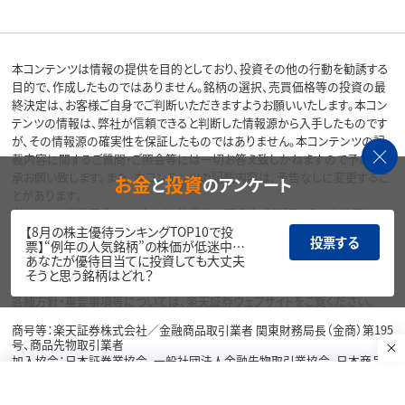
本コンテンツは情報の提供を目的としており、投資その他の行動を勧誘する
目的で、作成したものではありません。銘柄の選択、売買価格等の投資の最
終決定は、お客様ご自身でご判断いただきますようお願いいたします。本コン
テンツの情報は、弊社が信頼できると判断した情報源から入手したものです
が、その情報源の確実性を保証したものではありません。本コンテンツの記
載内容に関するご質問・ご照会等には一切お答え致しかねますので予めご了
承お願い致します。また、本コンテンツの記載内容は、予告なしに変更するこ
お金
投資
と
のアンケート
とがあります。
当サイトの掲載画像には、Adobe社提供の画像生成AI「Firefly」を使用して
【8月の株主優待ランキングTOP10で投
いる場合があります。
投票する
票】“例年の人気銘柄”の株価が低迷中…
あなたが優待目当てに投資しても大丈夫
リスク・費用・情報提供について
そうと思う銘柄はどれ？
各種方針・重要事項等については、楽天証券ウェブサイトをご覧ください。
商号等：楽天証券株式会社／金融商品取引業者 関東財務局長（金商）第195
号、商品先物取引業者
加入協会：日本証券業協会、一般社団法人金融先物取引業協会、日本商品
先物取引協会、一般社団法人第二種金融商品取引業協会、一般社団法人資
産運用業協会