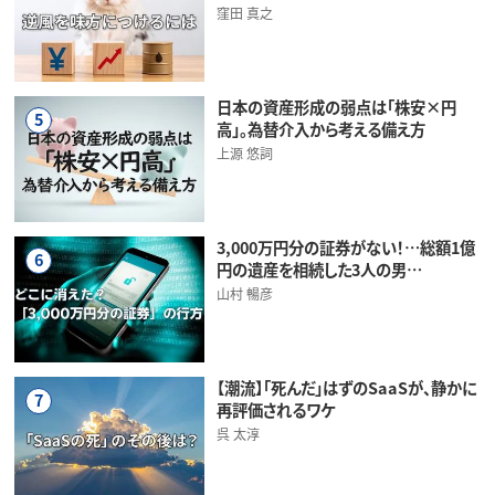
窪田 真之
日本の資産形成の弱点は「株安×円
5
高」。為替介入から考える備え方
上源 悠詞
3,000万円分の証券がない！…総額1億
6
円の遺産を相続した3人の男…
山村 暢彦
【潮流】「死んだ」はずのSaaSが、静かに
7
再評価されるワケ
呉 太淳