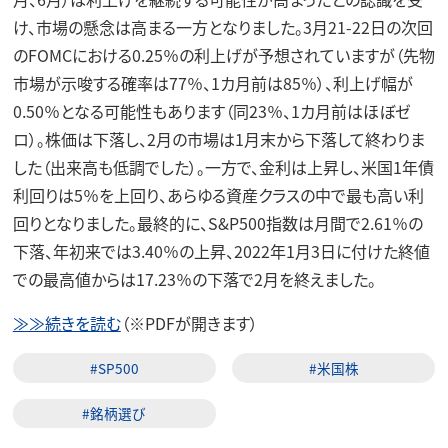
け、市場の懸念は高まる一方となりました。3月21-22日の次回
のFOMCにおける0.25％の利上げが予想されていますが（先物
市場が示唆する確率は77％、1カ月前は85％）、利上げ幅が
0.50％となる可能性もあります（同23％、1カ月前はほぼゼ
ロ）。株価は下落し、2月の市場は1月末から下落して終わりま
した（出来高も低調でした）。一方で、金利は上昇し、米国1年債
利回りは5％を上回り、あらゆる資産クラスの中で最も高い利
回りとなりました。最終的に、S&P500指数は月間で2.61％の
下落、年初来では3.40％の上昇、2022年1月3日に付けた終値
での最高値からは17.23％の下落で2月を終えました。
≫≫続きを読む
（※PDFが開きます）
#SP500
#米国株
#銘柄選び