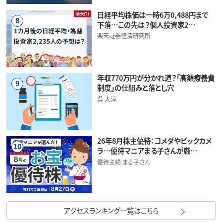
日経平均株価は一時6万0,488円まで
8
下落…この先は？個人投資家2…
楽天証券経済研究所
年収770万円が分かれ道？「高額療養費
9
制度」の仕組みと落とし穴
呉 太淳
26年8月株主優待：コメダやビックカメ
10
ラ…優待マニアまる子さんが厳…
優待主婦 まる子さん
アクセスランキング一覧はこちら