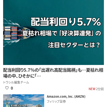
配当利回り5.7％の「出遅れ高配当銘柄」も…夏枯れ相
場の中、ひそかに「…
トウシル編集チーム
0
NEW
2分前
Amazon.com, Inc. (AMZN)
フィリップ証券