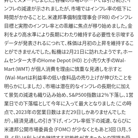
ンフレの減速が示されましたが、市場ではインフレ率の低下に
時間がかかることと、米連邦準備制度理事会（FRB）のインフレ
目標と実際のインフレ率との乖離に焦点が移り始めました。金
利をより高水準により長期にわたり維持する必要性を示唆する
データが発表されるにつれて、株価は月初の上昇を維持するこ
とができませんでした。転機は2月21日に訪れたようです。ホー
ムセンター大手のHome Depot（HD）と小売り大手のWal-
Mart（WMT）が個人消費を理由に慎重な見通しを示すと
（Wal-Martは利益率の低い食料品の売り上げが伸びたことを
明らかにしました）、市場は潜在的なインフレの長期化に加え
て景気の減速も織り込み始め、S&P500指数は2％下落し、1営
業日での下落幅として今年に入って最大となりました（この時
点で、2023年の営業日数はまだ29日しかありませんでした
が）。経済見通しの引き下げ、インフレ率低下の減速、ならびに
米連邦公開市場委員会（FOMC）が少なくともあと3回（3月、5
月、6月）は利上げを継続する可能性が高まったとの認識を受