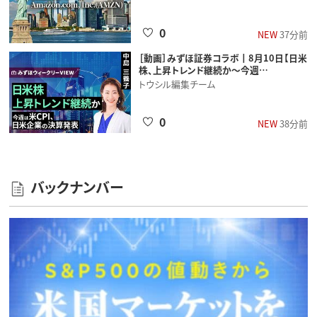
0
NEW
37分前
［動画］みずほ証券コラボ┃8月10日【日米
株、上昇トレンド継続か～今週…
トウシル編集チーム
0
NEW
38分前
バックナンバー