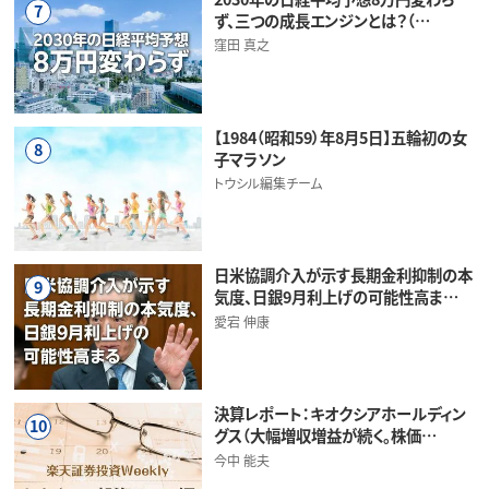
7
ず、三つの成長エンジンとは？（…
窪田 真之
【1984（昭和59）年8月5日】五輪初の女
8
子マラソン
トウシル編集チーム
日米協調介入が示す長期金利抑制の本
9
気度、日銀9月利上げの可能性高ま…
愛宕 伸康
決算レポート：キオクシアホールディン
10
グス（大幅増収増益が続く。株価…
今中 能夫