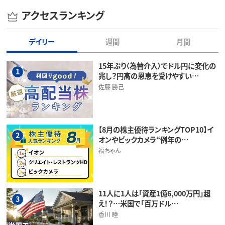
アクセスランキング
デイリー
週間
月間
15年ぶり〈為替介入〉でドル円に変化の
1
兆し？円高の恩恵を受けやすい…
佐藤 勝己
【8月の株主優待ランキングTOP10】イ
2
オンやビックカメラ“例年の…
福ちゃん
11人に1人は「資産1億6,000万円」超
3
え！？…米国で「百万ドル…
香川 睦