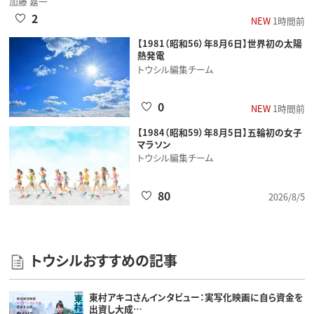
加藤 嘉一
2
NEW
1時間前
【1981（昭和56）年8月6日】世界初の太陽
熱発電
トウシル編集チーム
0
NEW
1時間前
【1984（昭和59）年8月5日】五輪初の女子
マラソン
トウシル編集チーム
80
2026/8/5
トウシルおすすめの記事
東村アキコさんインタビュー：実写化映画に自ら資金を
出資し大成…