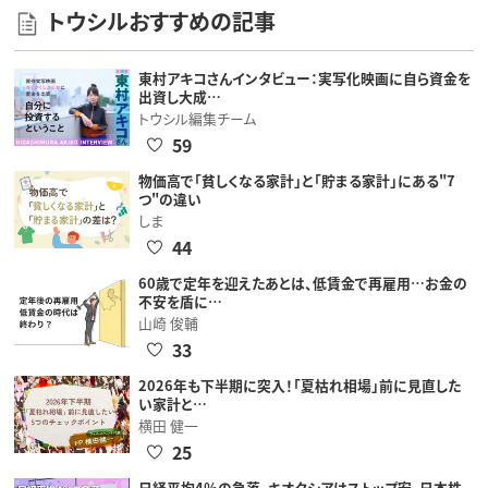
トウシルおすすめの記事
東村アキコさんインタビュー：実写化映画に自ら資金を
出資し大成…
トウシル編集チーム
59
物価高で「貧しくなる家計」と「貯まる家計」にある"7
つ"の違い
しま
44
60歳で定年を迎えたあとは、低賃金で再雇用…お金の
不安を盾に…
山崎 俊輔
33
2026年も下半期に突入！「夏枯れ相場」前に見直した
い家計と…
横田 健一
25
日経平均4％の急落、キオクシアはストップ安。日本株、