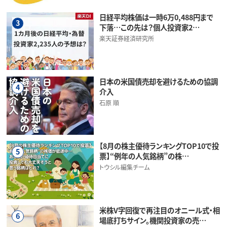
日経平均株価は一時6万0,488円まで
3
下落…この先は？個人投資家2…
楽天証券経済研究所
日本の米国債売却を避けるための協調
4
介入
石原 順
【8月の株主優待ランキングTOP10で投
5
票】“例年の人気銘柄”の株…
トウシル編集チーム
米株V字回復で再注目のオニール式・相
6
場底打ちサイン。機関投資家の売…