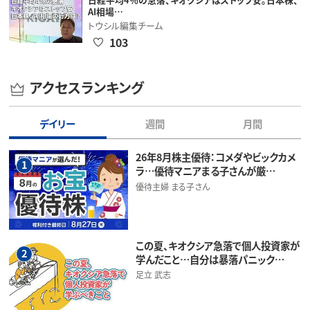
AI相場…
トウシル編集チーム
103
アクセスランキング
デイリー
週間
月間
26年8月株主優待：コメダやビックカメ
1
ラ…優待マニアまる子さんが厳…
優待主婦 まる子さん
この夏、キオクシア急落で個人投資家が
2
学んだこと…自分は暴落パニック…
足立 武志