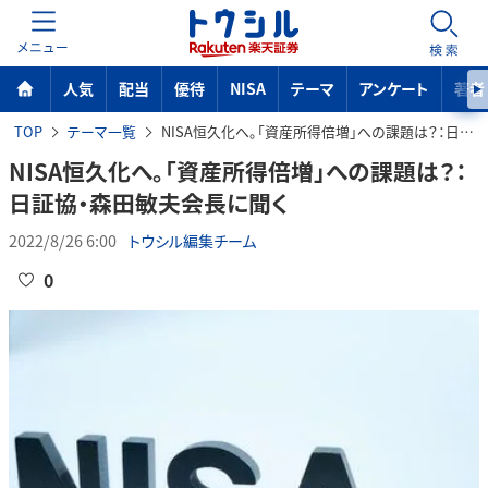
MENU
検索
人気
配当
優待
NISA
テーマ
アンケート
著者
TOP
テーマ一覧
NISA恒久化へ。「資産所得倍増」への課題は？：日証協・森田敏夫会長に聞く
NISA恒久化へ。「資産所得倍増」への課題は？：
日証協・森田敏夫会長に聞く
2022/8/26 6:00
トウシル編集チーム
0