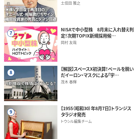
土信田 雅之
NISAで中小型株 8月末に入れ替え判
7
定！次期TOPIX新規採用候…
岡村 友哉
【解説】スペースX初決算！ベールを脱い
8
だイーロン・マスクによる「宇…
茂木 春輝
【1955（昭和30）年8月7日】トランジス
9
タラジオ発売
トウシル編集チーム