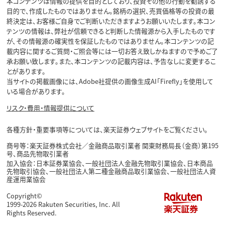
本コンテンツは情報の提供を目的としており、投資その他の行動を勧誘する
目的で、作成したものではありません。銘柄の選択、売買価格等の投資の最
終決定は、お客様ご自身でご判断いただきますようお願いいたします。本コン
テンツの情報は、弊社が信頼できると判断した情報源から入手したものです
が、その情報源の確実性を保証したものではありません。本コンテンツの記
載内容に関するご質問・ご照会等には一切お答え致しかねますので予めご了
承お願い致します。また、本コンテンツの記載内容は、予告なしに変更するこ
とがあります。
当サイトの掲載画像には、Adobe社提供の画像生成AI「Firefly」を使用して
いる場合があります。
リスク・費用・情報提供について
各種方針・重要事項等については、楽天証券ウェブサイトをご覧ください。
商号等：楽天証券株式会社／金融商品取引業者 関東財務局長（金商）第195
号、商品先物取引業者
加入協会：日本証券業協会、一般社団法人金融先物取引業協会、日本商品
先物取引協会、一般社団法人第二種金融商品取引業協会、一般社団法人資
産運用業協会
Copyright©
1999-2026 Rakuten Securities, Inc. All
Rights Reserved.