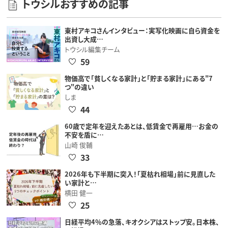
トウシルおすすめの記事
東村アキコさんインタビュー：実写化映画に自ら資金を
出資し大成…
トウシル編集チーム
59
物価高で「貧しくなる家計」と「貯まる家計」にある"7
つ"の違い
しま
44
60歳で定年を迎えたあとは、低賃金で再雇用…お金の
不安を盾に…
山崎 俊輔
33
2026年も下半期に突入！「夏枯れ相場」前に見直した
い家計と…
横田 健一
25
日経平均4％の急落、キオクシアはストップ安。日本株、