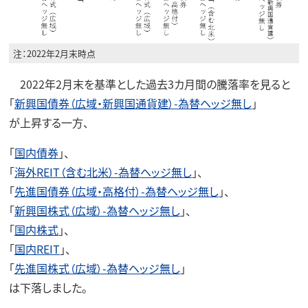
注：2022年2月末時点
2022年2月末を基準とした過去3カ月間の騰落率を見ると
「
新興国債券（広域・新興国通貨建）-為替ヘッジ無し
」
が上昇する一方、
「
国内債券
」、
「
海外REIT（含む北米）-為替ヘッジ無し
」、
「
先進国債券（広域・高格付）-為替ヘッジ無し
」、
「
新興国株式（広域）-為替ヘッジ無し
」、
「
国内株式
」、
「
国内REIT
」、
「
先進国株式（広域）-為替ヘッジ無し
」
は下落しました。