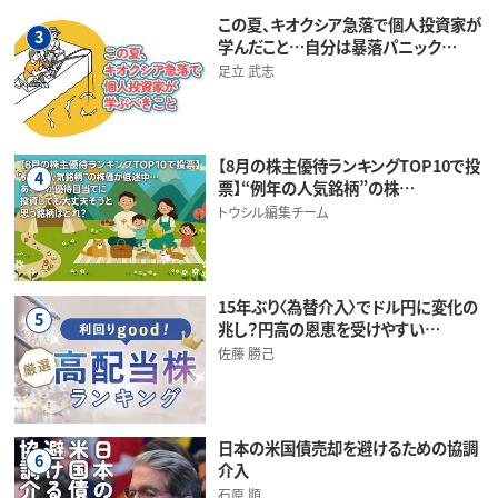
この夏、キオクシア急落で個人投資家が
3
学んだこと…自分は暴落パニック…
足立 武志
【8月の株主優待ランキングTOP10で投
4
票】“例年の人気銘柄”の株…
トウシル編集チーム
15年ぶり〈為替介入〉でドル円に変化の
5
兆し？円高の恩恵を受けやすい…
佐藤 勝己
日本の米国債売却を避けるための協調
6
介入
石原 順