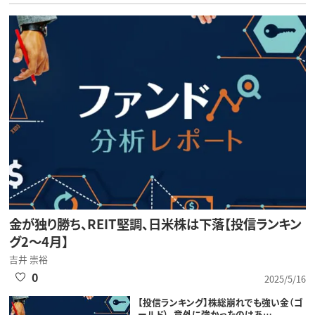
金が独り勝ち、REIT堅調、日米株は下落【投信ランキン
グ2～4月】
吉井 崇裕
0
2025/5/16
【投信ランキング】株総崩れでも強い金（ゴ
ールド）。意外に強かったのはあ…