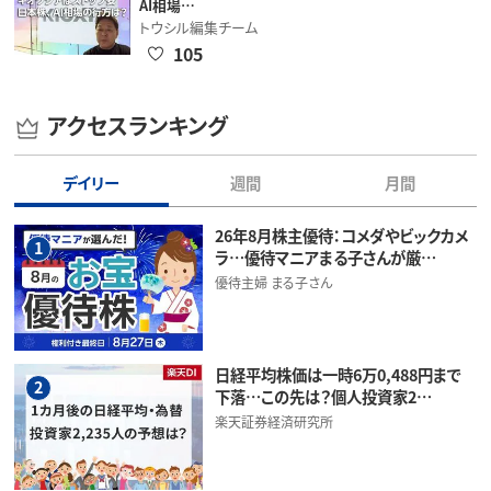
AI相場…
トウシル編集チーム
105
アクセスランキング
デイリー
週間
月間
26年8月株主優待：コメダやビックカメ
1
ラ…優待マニアまる子さんが厳…
優待主婦 まる子さん
日経平均株価は一時6万0,488円まで
2
下落…この先は？個人投資家2…
楽天証券経済研究所