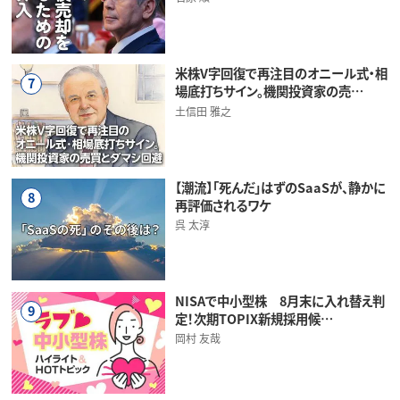
米株V字回復で再注目のオニール式・相
7
場底打ちサイン。機関投資家の売…
土信田 雅之
【潮流】「死んだ」はずのSaaSが、静かに
8
再評価されるワケ
呉 太淳
NISAで中小型株 8月末に入れ替え判
9
定！次期TOPIX新規採用候…
岡村 友哉