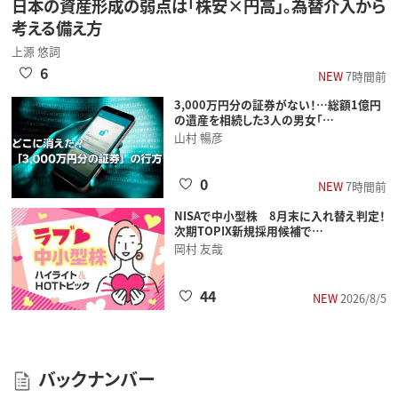
日本の資産形成の弱点は「株安×円高」。為替介入から
考える備え方
上源 悠詞
6
NEW
7時間前
3,000万円分の証券がない！…総額1億円
の遺産を相続した3人の男女「…
山村 暢彦
0
NEW
7時間前
NISAで中小型株 8月末に入れ替え判定！
次期TOPIX新規採用候補で…
岡村 友哉
44
NEW
2026/8/5
バックナンバー