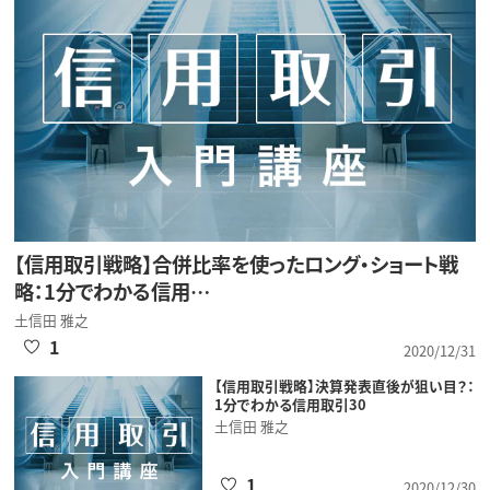
【信用取引戦略】合併比率を使ったロング・ショート戦
略：1分でわかる信用…
土信田 雅之
1
2020/12/31
【信用取引戦略】決算発表直後が狙い目？：
1分でわかる信用取引30
土信田 雅之
1
2020/12/30