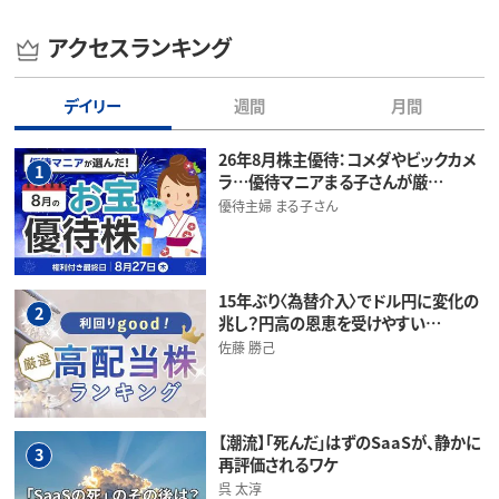
アクセスランキング
デイリー
週間
月間
26年8月株主優待：コメダやビックカメ
1
ラ…優待マニアまる子さんが厳…
優待主婦 まる子さん
15年ぶり〈為替介入〉でドル円に変化の
2
兆し？円高の恩恵を受けやすい…
佐藤 勝己
【潮流】「死んだ」はずのSaaSが、静かに
3
再評価されるワケ
呉 太淳