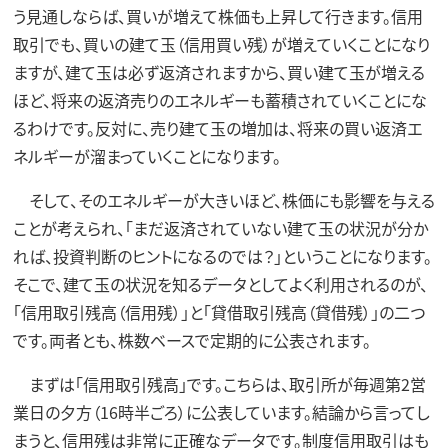
う見通しならば、買いが増えて株価も上昇して行きます。信用
取引でも、買いの建て玉（信用買い残）が増えていくことになり
ますが、建て玉は必ず返済されますから、買い建て玉が増える
ほど、将来の返済売りのエネルギーも蓄積されていくことにな
るわけです。反対に、売り建て玉の増加は、将来の買い返済エ
ネルギーが溜まっていくことになります。
そして、そのエネルギーが大きいほど、株価にも影響を与える
ことが考えられ、「まだ返済されていない建て玉の状況が分か
れば、投資判断のヒントになるのでは？」ということになります。
そこで、建て玉の状況を知るデータとしてよく利用されるのが、
「信用取引残高（信用残）」と「貸借取引残高（貸借残）」の二つ
です。両者とも、株数ベースで定期的に公表されます。
まずは「信用取引残高」です。こちらは、取引所が毎週第2営
業日の夕方（16時半ごろ）に公表しています。結論から言ってし
まうと、信用残は非常に正確なデータです。制度信用取引はも