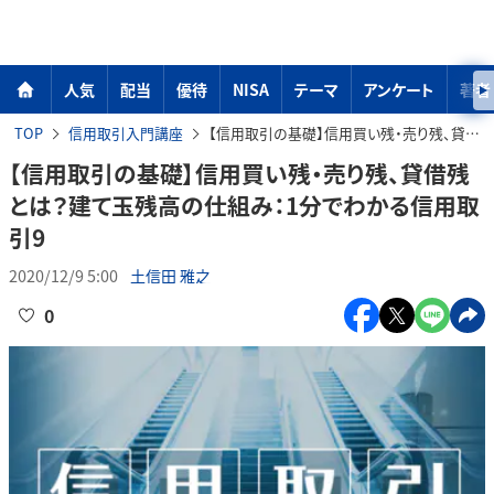
人気
配当
優待
NISA
テーマ
アンケート
著者
TOP
信用取引入門講座
【信用取引の基礎】信用買い残・売り残、貸借残とは？建て玉残高の仕組み：1分でわかる信用取引9
【信用取引の基礎】信用買い残・売り残、貸借残
とは？建て玉残高の仕組み：1分でわかる信用取
引9
2020/12/9 5:00
土信田 雅之
0