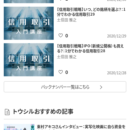
【信用取引戦略】いつ、どの銘柄を選ぶ？：1
分でわかる信用取引29
土信田 雅之
0
2020/12/29
【信用取引戦略】IPO（新規公開株）も買え
る？：1分でわかる信用取引28
土信田 雅之
0
2020/12/28
バックナンバー一覧はこちら
トウシルおすすめの記事
東村アキコさんインタビュー：実写化映画に自ら資金を