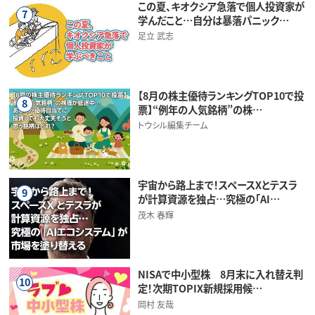
この夏、キオクシア急落で個人投資家が
7
学んだこと…自分は暴落パニック…
足立 武志
【8月の株主優待ランキングTOP10で投
8
票】“例年の人気銘柄”の株…
トウシル編集チーム
宇宙から路上まで！スペースXとテスラ
9
が計算資源を独占…究極の「AI…
茂木 春輝
NISAで中小型株 8月末に入れ替え判
10
定！次期TOPIX新規採用候…
岡村 友哉