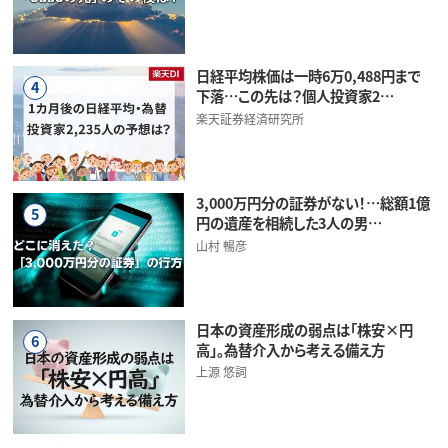
日経平均株価は一時6万0,488円まで
4
下落…この先は？個人投資家2…
楽天証券経済研究所
3,000万円分の証券がない！…総額1億
5
円の遺産を相続した3人の男…
山村 暢彦
日本の資産形成の弱点は「株安×円
6
高」。為替介入から考える備え方
上源 悠詞