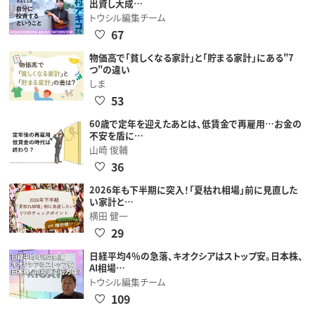
出資し大成…
トウシル編集チーム
67
物価高で「貧しくなる家計」と「貯まる家計」にある"7
つ"の違い
しま
53
60歳で定年を迎えたあとは、低賃金で再雇用…お金の
不安を盾に…
山崎 俊輔
36
2026年も下半期に突入！「夏枯れ相場」前に見直した
い家計と…
横田 健一
29
日経平均4％の急落、キオクシアはストップ安。日本株、
AI相場…
トウシル編集チーム
109