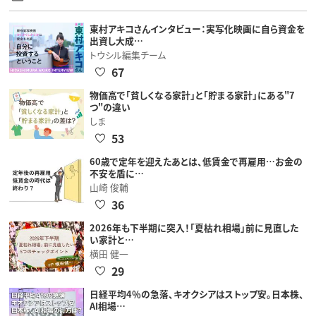
東村アキコさんインタビュー：実写化映画に自ら資金を
出資し大成…
トウシル編集チーム
67
物価高で「貧しくなる家計」と「貯まる家計」にある"7
つ"の違い
しま
53
60歳で定年を迎えたあとは、低賃金で再雇用…お金の
不安を盾に…
山崎 俊輔
36
2026年も下半期に突入！「夏枯れ相場」前に見直した
い家計と…
横田 健一
29
日経平均4％の急落、キオクシアはストップ安。日本株、
AI相場…