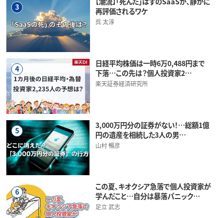
【潮流】「死んだ」はずのSaaSが、静かに
3
再評価されるワケ
呉 太淳
日経平均株価は一時6万0,488円まで
4
下落…この先は？個人投資家2…
楽天証券経済研究所
3,000万円分の証券がない！…総額1億
5
円の遺産を相続した3人の男…
山村 暢彦
この夏、キオクシア急落で個人投資家が
6
学んだこと…自分は暴落パニック…
足立 武志