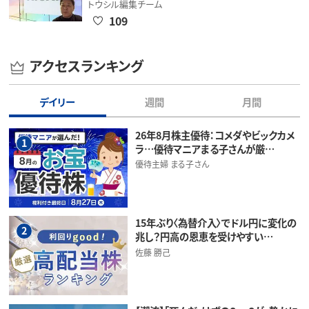
トウシル編集チーム
109
アクセスランキング
デイリー
週間
月間
26年8月株主優待：コメダやビックカメ
1
ラ…優待マニアまる子さんが厳…
優待主婦 まる子さん
15年ぶり〈為替介入〉でドル円に変化の
2
兆し？円高の恩恵を受けやすい…
佐藤 勝己