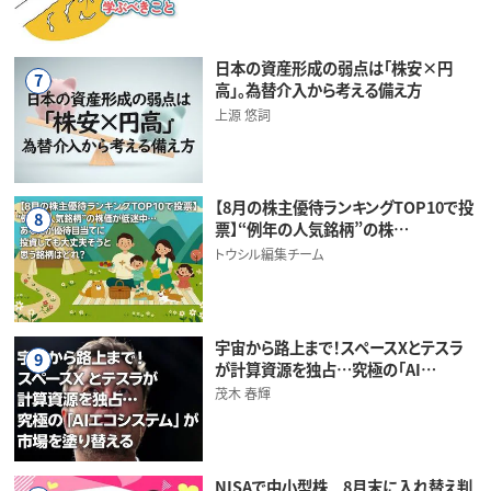
日本の資産形成の弱点は「株安×円
7
高」。為替介入から考える備え方
上源 悠詞
【8月の株主優待ランキングTOP10で投
8
票】“例年の人気銘柄”の株…
トウシル編集チーム
宇宙から路上まで！スペースXとテスラ
9
が計算資源を独占…究極の「AI…
茂木 春輝
NISAで中小型株 8月末に入れ替え判