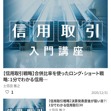
【信用取引戦略】合併比率を使ったロング・ショート戦
略：1分でわかる信用…
土信田 雅之
1
2020/12/31
【信用取引戦略】決算発表直後が狙い目？：
1分でわかる信用取引30
土信田 雅之