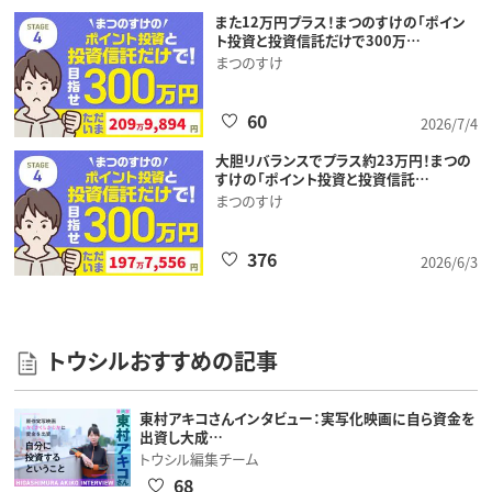
また12万円プラス！まつのすけの「ポイン
ト投資と投資信託だけで300万…
まつのすけ
60
2026/7/4
大胆リバランスでプラス約23万円！まつの
すけの「ポイント投資と投資信託…
まつのすけ
376
2026/6/3
トウシルおすすめの記事
東村アキコさんインタビュー：実写化映画に自ら資金を
出資し大成…
トウシル編集チーム
68