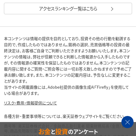
アクセスランキング一覧はこちら
本コンテンツは情報の提供を目的としており、投資その他の行動を勧誘する
目的で、作成したものではありません。銘柄の選択、売買価格等の投資の最
終決定は、お客様ご自身でご判断いただきますようお願いいたします。本コン
テンツの情報は、弊社が信頼できると判断した情報源から入手したものです
が、その情報源の確実性を保証したものではありません。本コンテンツの記
載内容に関するご質問・ご照会等には一切お答え致しかねますので予めご了
承お願い致します。また、本コンテンツの記載内容は、予告なしに変更するこ
とがあります。
当サイトの掲載画像には、Adobe社提供の画像生成AI「Firefly」を使用して
いる場合があります。
リスク・費用・情報提供について
各種方針・重要事項等については、楽天証券ウェブサイトをご覧ください。
商号等：楽天証券株式会社／金融商品取引業者 関東財務局長（金商）第195
お金
投資
と
のアンケート
号、商品先物取引業者