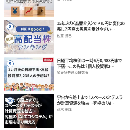
15年ぶり〈為替介入〉でドル円に変化の
8
兆し？円高の恩恵を受けやすい…
佐藤 勝己
日経平均株価は一時6万0,488円まで
9
下落…この先は？個人投資家2…
楽天証券経済研究所
宇宙から路上まで！スペースXとテスラ
10
が計算資源を独占…究極の「AI…
茂木 春輝