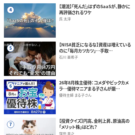
【潮流】「死んだ」はずのSaaSが、静かに
4
再評価されるワケ
呉 太淳
【NISA貧乏になるな】資産は増えている
5
のに「毎月カツカツ」…手取…
石川 亜希子
26年8月株主優待：コメダやビックカメ
6
ラ…優待マニアまる子さんが厳…
優待主婦 まる子さん
【投資クイズ】円高、金利上昇、原油高の
7
「メリット株」はどれ？
窪田 真之