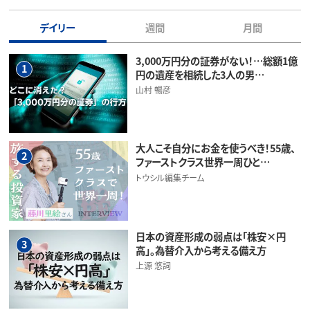
デイリー
週間
月間
3,000万円分の証券がない！…総額1億
1
円の遺産を相続した3人の男…
山村 暢彦
大人こそ自分にお金を使うべき！55歳、
2
ファーストクラス世界一周ひと…
トウシル編集チーム
日本の資産形成の弱点は「株安×円
3
高」。為替介入から考える備え方
上源 悠詞