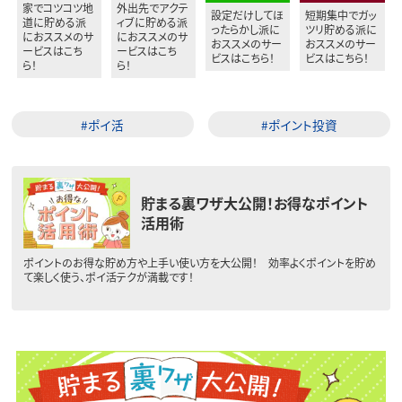
家でコツコツ地
外出先でアクテ
設定だけしてほ
短期集中でガッ
道に貯める派
ィブに貯める派
ったらかし派に
ツリ貯める派に
におススメのサ
におススメのサ
おススメのサー
おススメのサー
ービスはこち
ービスはこち
ビスはこちら！
ビスはこちら！
ら！
ら！
#ポイ活
#ポイント投資
貯まる裏ワザ大公開！お得なポイント
活用術
ポイントのお得な貯め方や上手い使い方を大公開！ 効率よくポイントを貯め
て楽しく使う、ポイ活テクが満載です！