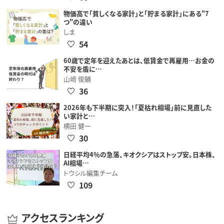
物価高で「貧しくなる家計」と「貯まる家計」にある"7
つ"の違い
しま
54
60歳で定年を迎えたあとは、低賃金で再雇用…お金の
不安を盾に…
山崎 俊輔
36
2026年も下半期に突入！「夏枯れ相場」前に見直した
い家計と…
横田 健一
30
日経平均4％の急落、キオクシアはストップ安。日本株、
AI相場…
トウシル編集チーム
109
アクセスランキング