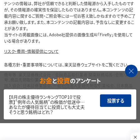
テンツの情報は、弊社が信頼できると判断した情報源から入手したものです
が、その情報源の確実性を保証したものではありません。本コンテンツの記
載内容に関するご質問・ご照会等には一切お答え致しかねますので予めご了
承お願い致します。また、本コンテンツの記載内容は、予告なしに変更するこ
とがあります。
当サイトの掲載画像には、Adobe社提供の画像生成AI「Firefly」を使用して
いる場合があります。
リスク・費用・情報提供について
各種方針・重要事項等については、楽天証券ウェブサイトをご覧ください。
商号等：楽天証券株式会社／金融商品取引業者 関東財務局長（金商）第195
お金
投資
と
のアンケート
号、商品先物取引業者
加入協会：日本証券業協会、一般社団法人金融先物取引業協会、日本商品
先物取引協会、一般社団法人第二種金融商品取引業協会、一般社団法人資
産運用業協会
【8月の株主優待ランキングTOP10で投
投票する
票】“例年の人気銘柄”の株価が低迷中…
Copyright©
あなたが優待目当てに投資しても大丈夫
1999-2026 Rakuten Securities, Inc. All
そうと思う銘柄はどれ？
Rights Reserved.