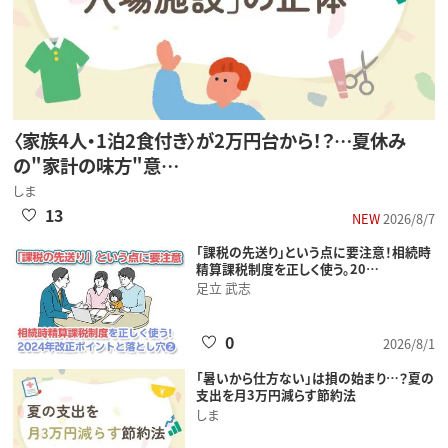
〈家族4人・1泊2食付き〉が2万円台から！？…夏休み
の"家計の味方"意…
しま
13
NEW
2026/8/7
「課税の先送り」という点に要注意！相続時
精算課税制度を正しく使う。20…
足立 武志
0
2026/8/1
「暑いから仕方ない」は損の始まり…？夏の
支出を月3万円減らす節約法
しま