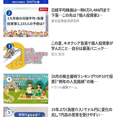
日経平均株価は一時6万0,488円まで
2
下落…この先は？個人投資家2…
楽天証券経済研究所
この夏、キオクシア急落で個人投資家が
3
学んだこと…自分は暴落パニック…
足立 武志
【8月の株主優待ランキングTOP10で投
4
票】“例年の人気銘柄”の株…
トウシル編集チーム
15年ぶり〈為替介入〉でドル円に変化の
5
兆し？円高の恩恵を受けやすい…