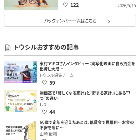
122
2026/5/15
バックナンバー一覧はこちら
トウシルおすすめの記事
東村アキコさんインタビュー：実写化映画に自ら資金を
出資し大成…
トウシル編集チーム
59
物価高で「貧しくなる家計」と「貯まる家計」にある"7
つ"の違い
しま
44
60歳で定年を迎えたあとは、低賃金で再雇用…お金の
不安を盾に…
山崎 俊輔