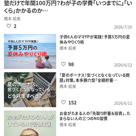
塾だけで年間100万円？わが子の学費「いつまでに」「い
くら」かかるのか…
橋本 絵美
2
2026/7/10
子供6人のママFPが実践！予算5万円の夏
休みやりくり術
橋本 絵美
98
2026/6/12
「夏のボーナス！気づくとなくなっている問
題」対策。本多静六型「全額貯蓄…
橋本 絵美
152
2026/6/11
お金がたまる人の「先取り貯蓄＆投資」、た
まらない人の三つのNG習慣
橋本 絵美