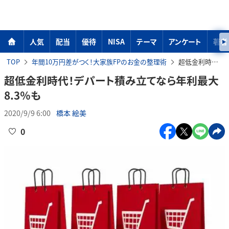
人気
配当
優待
NISA
テーマ
アンケート
著者
TOP
年間10万円差がつく！大家族FPのお金の整理術
超低金利時代！デパート積み立てなら年利最大8.3％も
超低金利時代！デパート積み立てなら年利最大
8.3％も
2020/9/9 6:00
橋本 絵美
0