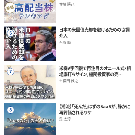
佐藤 勝己
日本の米国債売却を避けるための協調
6
介入
石原 順
米株V字回復で再注目のオニール式・相
7
場底打ちサイン。機関投資家の売…
土信田 雅之
【潮流】「死んだ」はずのSaaSが、静かに
8
再評価されるワケ
呉 太淳