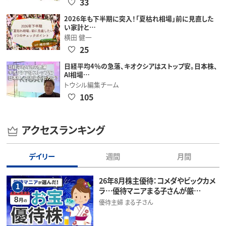
33
2026年も下半期に突入！「夏枯れ相場」前に見直した
い家計と…
横田 健一
25
日経平均4％の急落、キオクシアはストップ安。日本株、
AI相場…
トウシル編集チーム
105
アクセスランキング
デイリー
週間
月間
26年8月株主優待：コメダやビックカメ
1
ラ…優待マニアまる子さんが厳…
優待主婦 まる子さん