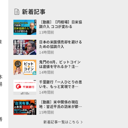
新着記事
［動画］【円相場】日米協
調介入 ココが変わる
13時間前
ま
日本の米国債売却を避ける
ための協調介入
14時間前
鬼門の8月、ビットコイン
は底値を守れるか？注…
14時間前
本
千葉銀行「一人ひとりの思
場
いを、もっと実現でき…
。
14時間前
［動画］米中関係の現在
地：習近平氏の訪米が節…
15時間前
善
新着記事一覧はこちら