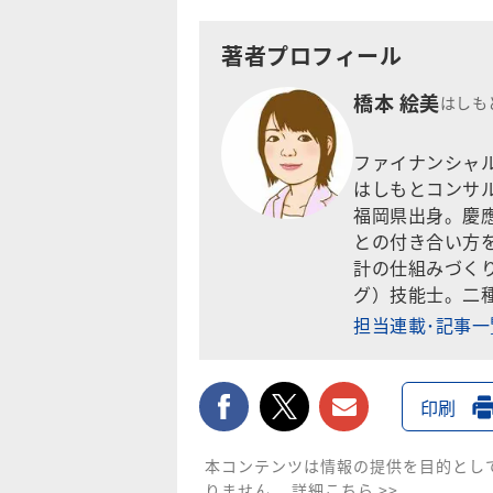
著者プロフィール
橋本 絵美
はしも
ファイナンシャル
はしもとコンサ
福岡県出身。慶應
との付き合い方
計の仕組みづく
グ）技能士。二
担当連載･記事
facebook
twitter
メールで送
印刷
本コンテンツは情報の提供を目的とし
りません。
詳細こちら >>