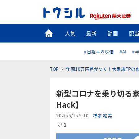
トップ
人気
最新
動画
配
#日経平均株価
#AI
#
TOP
年間10万円差がつく！大家族FPの
新型コロナを乗り切る家
Hack】
2020/5/15 5:10
橋本 絵美
1