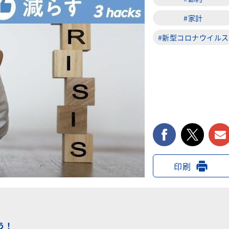
#家計
#新型コロナウイルス
facebook
twi
印刷
う！