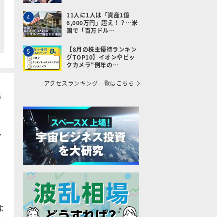
11人に1人は「資産1億
4
6,000万円」超え！？…米
国で「百万ドル…
【8月の株主優待ランキン
5
グTOP10】イオンやビッ
クカメラ“例年の…
アクセスランキング一覧はこちら
6
つ
し
よ