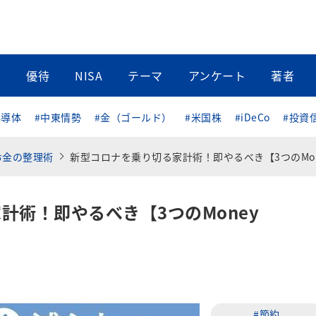
当
優待
NISA
テーマ
アンケート
著者
半導体
#中東情勢
#金（ゴールド）
#米国株
#iDeCo
#投資
お金の整理術
新型コロナを乗り切る家計術！即やるべき【3つのMoney Hack
計術！即やるべき【3つのMoney
#節約