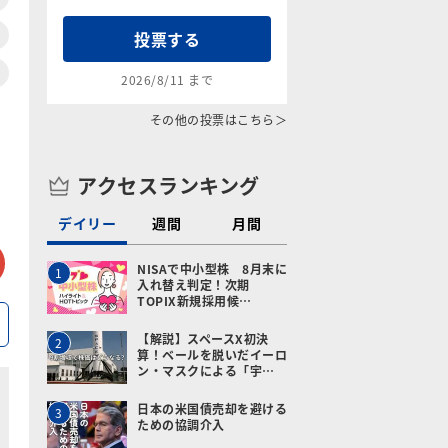
投票する
2026/8/11 まで
その他の投票はこちら＞
アクセスランキング
デイリー
週間
月間
tter
メールで送る
NISAで中小型株 8月末に
1
入れ替え判定！次期
TOPIX新規採用候…
【解説】スペースX初決
2
算！ベールを脱いだイーロ
ン・マスクによる「宇…
日本の米国債売却を避ける
3
ための協調介入