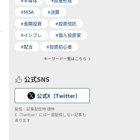
#半導体
#資産形成
#NISA
#決算
#長期投資
#投資信託
#インフレ
#個人投資家
#配当
#投資初心者
キーワード一覧はこちら
公式SNS
公式X（Twitter）
配信：記事配信時 随時
X（Twitter）には一部配信しない記事も
あります