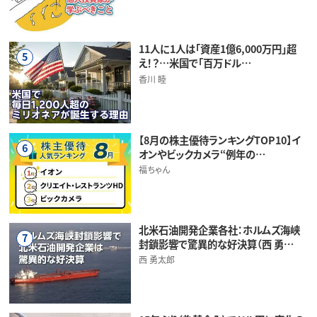
11人に1人は「資産1億6,000万円」超
5
え！？…米国で「百万ドル…
香川 睦
【8月の株主優待ランキングTOP10】イ
6
オンやビックカメラ“例年の…
福ちゃん
北米石油開発企業各社：ホルムズ海峡
7
封鎖影響で驚異的な好決算（西 勇…
西 勇太郎