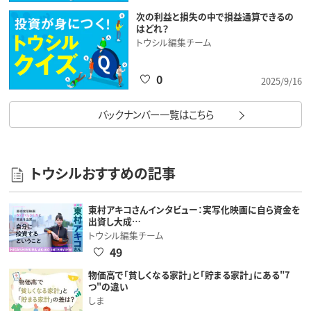
次の利益と損失の中で損益通算できるの
はどれ？
トウシル編集チーム
0
2025/9/16
バックナンバー一覧はこちら
トウシルおすすめの記事
東村アキコさんインタビュー：実写化映画に自ら資金を
出資し大成…
トウシル編集チーム
49
物価高で「貧しくなる家計」と「貯まる家計」にある"7
つ"の違い
しま