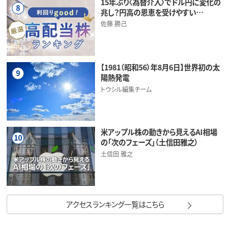
15年ぶり〈為替介入〉でドル円に変化の
8
兆し？円高の恩恵を受けやすい…
佐藤 勝己
【1981（昭和56）年8月6日】世界初の太
9
陽熱発電
トウシル編集チーム
米アップル株の動きから見えるAI相場
10
の「次のフェーズ」（土信田雅之）
土信田 雅之
アクセスランキング一覧はこちら