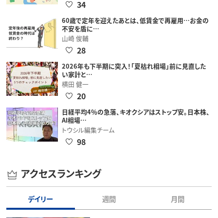
34
60歳で定年を迎えたあとは、低賃金で再雇用…お金の
不安を盾に…
山崎 俊輔
28
2026年も下半期に突入！「夏枯れ相場」前に見直した
い家計と…
横田 健一
20
日経平均4％の急落、キオクシアはストップ安。日本株、
AI相場…
トウシル編集チーム
98
アクセスランキング
デイリー
週間
月間