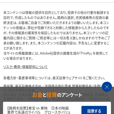
本コンテンツは情報の提供を目的としており、投資その他の行動を勧誘する
目的で、作成したものではありません。銘柄の選択、売買価格等の投資の最
終決定は、お客様ご自身でご判断いただきますようお願いいたします。本コン
テンツの情報は、弊社が信頼できると判断した情報源から入手したものです
が、その情報源の確実性を保証したものではありません。本コンテンツの記
載内容に関するご質問・ご照会等には一切お答え致しかねますので予めご了
承お願い致します。また、本コンテンツの記載内容は、予告なしに変更するこ
とがあります。
当サイトの掲載画像には、Adobe社提供の画像生成AI「Firefly」を使用して
いる場合があります。
リスク・費用・情報提供について
各種方針・重要事項等については、楽天証券ウェブサイトをご覧ください。
商号等：楽天証券株式会社／金融商品取引業者 関東財務局長（金商）第195
号、商品先物取引業者
お金
投資
と
のアンケート
加入協会：日本証券業協会、一般社団法人金融先物取引業協会、日本商品
先物取引協会、一般社団法人第二種金融商品取引業協会、一般社団法人資
産運用業協会
【銘柄を投票】東宝 vs 東映 日本の映画
投票する
Copyright©
業界で永遠のライバル グロースかバリュ