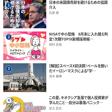
日本の米国債売却を避けるための協調
1
介入
石原 順
NISAで中小型株 8月末に入れ替え判
2
定！次期TOPIX新規採用候…
岡村 友哉
【解説】スペースX初決算！ベールを脱い
3
だイーロン・マスクによる「宇…
茂木 春輝
この夏、キオクシア急落で個人投資家が
4
学んだこと…自分は暴落パニック…
足立 武志