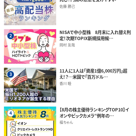
佐藤 勝己
NISAで中小型株 8月末に入れ替え判
2
定！次期TOPIX新規採用候…
岡村 友哉
11人に1人は「資産1億6,000万円」超
3
え！？…米国で「百万ドル…
香川 睦
【8月の株主優待ランキングTOP10】イ
4
オンやビックカメラ“例年の…
福ちゃん