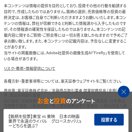
本コンテンツは情報の提供を目的としており、投資その他の行動を勧誘する
目的で、作成したものではありません。銘柄の選択、売買価格等の投資の最
終決定は、お客様ご自身でご判断いただきますようお願いいたします。本コン
テンツの情報は、弊社が信頼できると判断した情報源から入手したものです
が、その情報源の確実性を保証したものではありません。本コンテンツの記
載内容に関するご質問・ご照会等には一切お答え致しかねますので予めご了
承お願い致します。また、本コンテンツの記載内容は、予告なしに変更するこ
とがあります。
当サイトの掲載画像には、Adobe社提供の画像生成AI「Firefly」を使用して
いる場合があります。
リスク・費用・情報提供について
各種方針・重要事項等については、楽天証券ウェブサイトをご覧ください。
商号等：楽天証券株式会社／金融商品取引業者 関東財務局長（金商）第195
号、商品先物取引業者
お金
投資
と
のアンケート
加入協会：日本証券業協会、一般社団法人金融先物取引業協会、日本商品
先物取引協会、一般社団法人第二種金融商品取引業協会、一般社団法人資
産運用業協会
【銘柄を投票】東宝 vs 東映 日本の映画
投票する
Copyright©
業界で永遠のライバル グロースかバリュ
1999-2026 Rakuten Securities, Inc. All
ーどちらを選ぶ？
Rights Reserved.