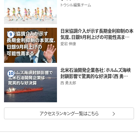
トウシル編集チーム
日米協調介入が示す長期金利抑制の本
9
気度、日銀9月利上げの可能性高ま…
愛宕 伸康
北米石油開発企業各社：ホルムズ海峡
10
封鎖影響で驚異的な好決算（西 勇…
西 勇太郎
アクセスランキング一覧はこちら