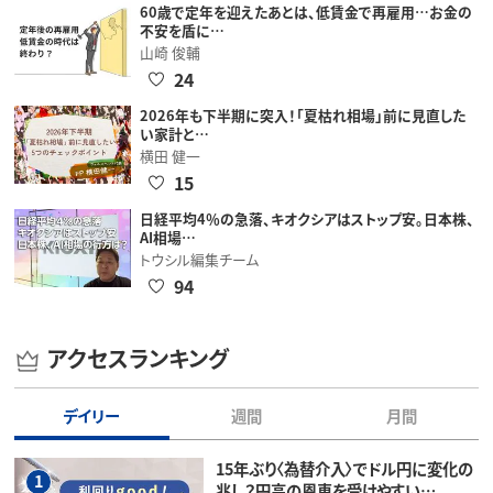
60歳で定年を迎えたあとは、低賃金で再雇用…お金の
不安を盾に…
山崎 俊輔
24
2026年も下半期に突入！「夏枯れ相場」前に見直した
い家計と…
横田 健一
15
日経平均4％の急落、キオクシアはストップ安。日本株、
AI相場…
トウシル編集チーム
94
アクセスランキング
デイリー
週間
月間
15年ぶり〈為替介入〉でドル円に変化の
1
兆し？円高の恩恵を受けやすい…