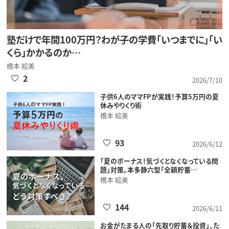
塾だけで年間100万円？わが子の学費「いつまでに」「い
くら」かかるのか…
橋本 絵美
2
2026/7/10
子供6人のママFPが実践！予算5万円の夏
休みやりくり術
橋本 絵美
93
2026/6/12
「夏のボーナス！気づくとなくなっている問
題」対策。本多静六型「全額貯蓄…
橋本 絵美
144
2026/6/11
お金がたまる人の「先取り貯蓄＆投資」、た