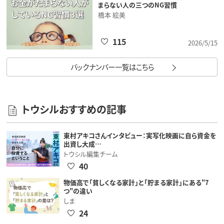
まらない人の三つのNG習慣
橋本 絵美
115
2026/5/15
バックナンバー一覧はこちら
トウシルおすすめの記事
東村アキコさんインタビュー：実写化映画に自ら資金を
出資し大成…
トウシル編集チーム
40
物価高で「貧しくなる家計」と「貯まる家計」にある"7
つ"の違い
しま
24