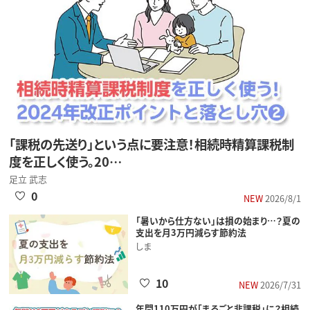
「課税の先送り」という点に要注意！相続時精算課税制
度を正しく使う。20…
足立 武志
0
NEW
2026/8/1
「暑いから仕方ない」は損の始まり…？夏の
支出を月3万円減らす節約法
しま
10
NEW
2026/7/31
年間110万円が「まるごと非課税」に？相続