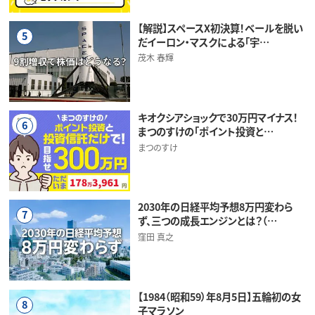
【解説】スペースX初決算！ベールを脱い
5
だイーロン・マスクによる「宇…
茂木 春輝
キオクシアショックで30万円マイナス！
6
まつのすけの「ポイント投資と…
まつのすけ
2030年の日経平均予想8万円変わら
7
ず、三つの成長エンジンとは？（…
窪田 真之
【1984（昭和59）年8月5日】五輪初の女
8
子マラソン