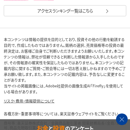
アクセスランキング一覧はこちら
本コンテンツは情報の提供を目的としており、投資その他の行動を勧誘する
目的で、作成したものではありません。銘柄の選択、売買価格等の投資の最
終決定は、お客様ご自身でご判断いただきますようお願いいたします。本コン
テンツの情報は、弊社が信頼できると判断した情報源から入手したものです
が、その情報源の確実性を保証したものではありません。本コンテンツの記
載内容に関するご質問・ご照会等には一切お答え致しかねますので予めご了
承お願い致します。また、本コンテンツの記載内容は、予告なしに変更するこ
とがあります。
当サイトの掲載画像には、Adobe社提供の画像生成AI「Firefly」を使用して
いる場合があります。
リスク・費用・情報提供について
各種方針・重要事項等については、楽天証券ウェブサイトをご覧ください。
商号等：楽天証券株式会社／金融商品取引業者 関東財務局長（金商）第195
お金
投資
と
のアンケート
号、商品先物取引業者