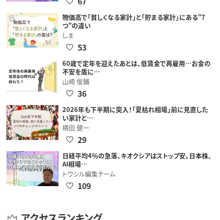
67
物価高で「貧しくなる家計」と「貯まる家計」にある"7
つ"の違い
しま
53
60歳で定年を迎えたあとは、低賃金で再雇用…お金の
不安を盾に…
山崎 俊輔
36
2026年も下半期に突入！「夏枯れ相場」前に見直した
い家計と…
横田 健一
29
日経平均4％の急落、キオクシアはストップ安。日本株、
AI相場…
トウシル編集チーム
109
アクセスランキング