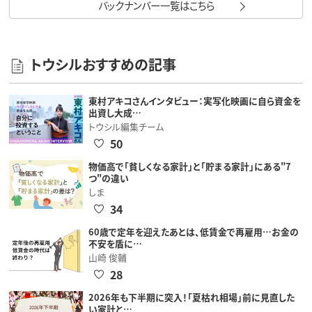
バックナンバー一覧はこちら
トウシルおすすめの記事
東村アキコさんインタビュー：実写化映画に自ら資金を
出資し大成…
トウシル編集チーム
50
物価高で「貧しくなる家計」と「貯まる家計」にある"7
つ"の違い
しま
34
60歳で定年を迎えたあとは、低賃金で再雇用…お金の
不安を盾に…
山崎 俊輔
28
2026年も下半期に突入！「夏枯れ相場」前に見直した
い家計と…