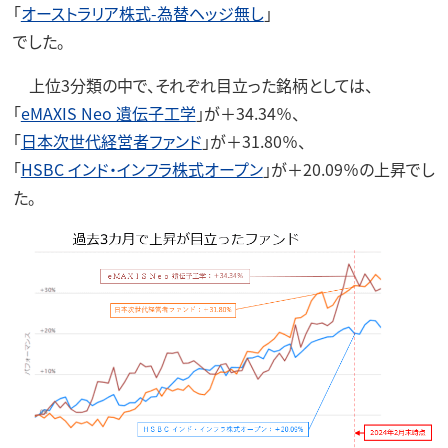
「
オーストラリア株式-為替ヘッジ無し
」
でした。
上位3分類の中で、それぞれ目立った銘柄としては、
「
eMAXIS Neo 遺伝子工学
」が＋34.34％、
「
日本次世代経営者ファンド
」が＋31.80％、
「
HSBC インド・インフラ株式オープン
」が＋20.09％の上昇でし
た。