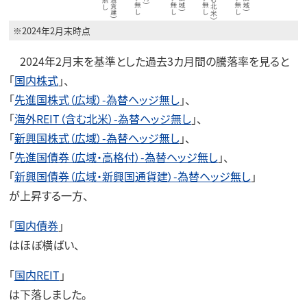
※2024年2月末時点
2024年2月末を基準とした過去3カ月間の騰落率を見ると
「
国内株式
」、
「
先進国株式（広域）-為替ヘッジ無し
」、
「
海外REIT（含む北米）-為替ヘッジ無し
」、
「
新興国株式（広域）-為替ヘッジ無し
」、
「
先進国債券（広域・高格付）-為替ヘッジ無し
」、
「
新興国債券（広域・新興国通貨建）-為替ヘッジ無し
」
が上昇する一方、
「
国内債券
」
はほぼ横ばい、
「
国内REIT
」
は下落しました。