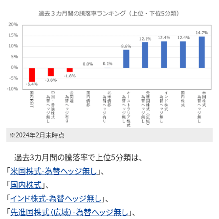
※2024年2月末時点
過去3カ月間の騰落率で上位5分類は、
「
米国株式-為替ヘッジ無し
」、
「
国内株式
」、
「
インド株式-為替ヘッジ無し
」、
「
先進国株式（広域）-為替ヘッジ無し
」、