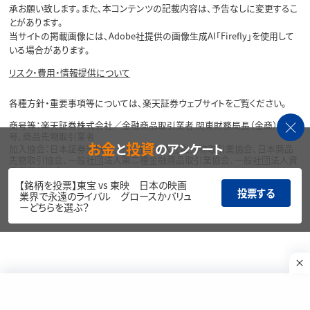
承お願い致します。また、本コンテンツの記載内容は、予告なしに変更するこ
とがあります。
当サイトの掲載画像には、Adobe社提供の画像生成AI「Firefly」を使用して
いる場合があります。
リスク・費用・情報提供について
各種方針・重要事項等については、楽天証券ウェブサイトをご覧ください。
商号等：楽天証券株式会社／金融商品取引業者 関東財務局長（金商）第195
号、商品先物取引業者
お金
投資
と
のアンケート
加入協会：日本証券業協会、一般社団法人金融先物取引業協会、日本商品
先物取引協会、一般社団法人第二種金融商品取引業協会、一般社団法人資
産運用業協会
【銘柄を投票】東宝 vs 東映 日本の映画
投票する
Copyright©
業界で永遠のライバル グロースかバリュ
1999-2026 Rakuten Securities, Inc. All
ーどちらを選ぶ？
Rights Reserved.