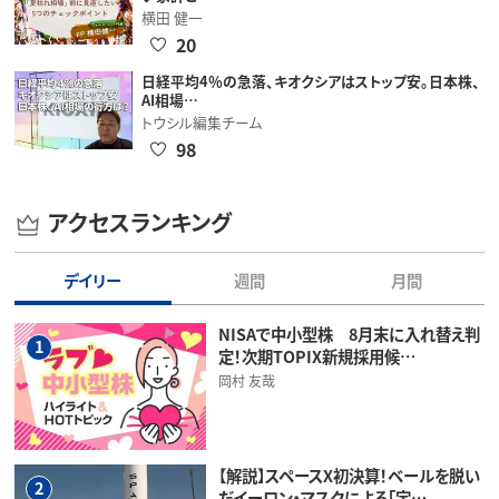
横田 健一
20
日経平均4％の急落、キオクシアはストップ安。日本株、
AI相場…
トウシル編集チーム
98
アクセスランキング
デイリー
週間
月間
NISAで中小型株 8月末に入れ替え判
1
定！次期TOPIX新規採用候…
岡村 友哉
【解説】スペースX初決算！ベールを脱い
2
だイーロン・マスクによる「宇…