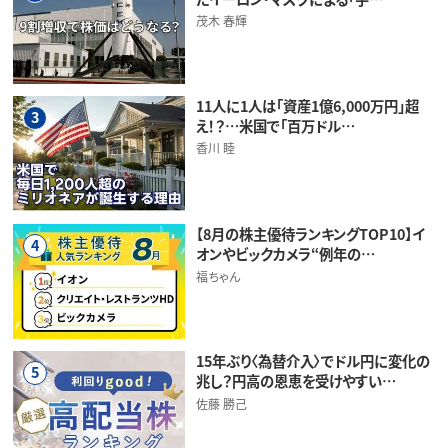
茂木 春輝
11人に1人は「資産1億6,000万円」超
3
え！？…米国で「百万ドル…
香川 睦
【8月の株主優待ランキングTOP10】イ
4
オンやビックカメラ“例年の…
福ちゃん
15年ぶり〈為替介入〉でドル円に変化の
5
兆し？円高の恩恵を受けやすい…
佐藤 勝己