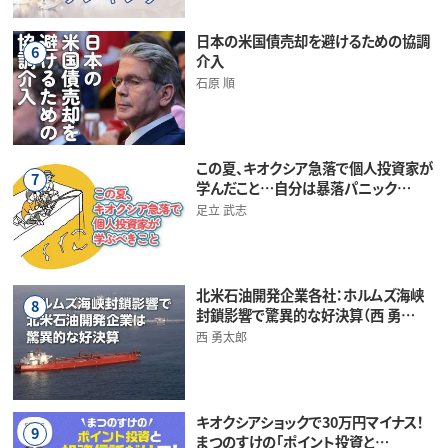
日本の米国債売却を避けるための協調
6
介入
石原 順
この夏、キオクシア急落で個人投資家が
7
学んだこと…自分は暴落パニック…
足立 武志
北米石油開発企業各社：ホルムズ海峡
8
封鎖影響で驚異的な好決算（西 勇…
西 勇太郎
キオクシアショックで30万円マイナス！
9
まつのすけの「ポイント投資と…