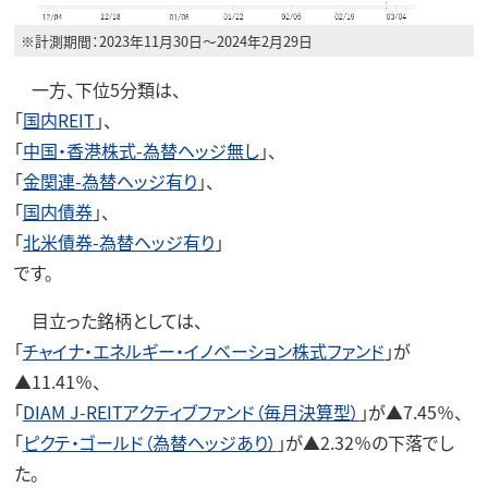
※計測期間：2023年11月30日～2024年2月29日
一方、下位5分類は、
「
国内REIT
」、
「
中国・香港株式-為替ヘッジ無し
」、
「
金関連-為替ヘッジ有り
」、
「
国内債券
」、
「
北米債券-為替ヘッジ有り
」
です。
目立った銘柄としては、
「
チャイナ・エネルギー・イノベーション株式ファンド
」が
▲11.41％、
「
DIAM J-REITアクティブファンド（毎月決算型）
」が▲7.45％、
「
ピクテ・ゴールド（為替ヘッジあり）
」が▲2.32％の下落でし
た。