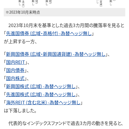
※2023年10月末時点
2023年10月末を基準とした過去3カ月間の騰落率を見ると
「
先進国債券（広域・高格付）-為替ヘッジ無し
」
が上昇する一方、
「
新興国債券（広域・新興国通貨建）-為替ヘッジ無し
」、
「
国内REIT
」、
「
国内債券
」、
「
国内株式
」、
「
新興国株式（広域）-為替ヘッジ無し
」、
「
先進国株式（広域）-為替ヘッジ無し
」、
「
海外REIT（含む北米）-為替ヘッジ無し
」
は下落しました。
代表的なインデックスファンドで過去3カ月の動きを見ると、