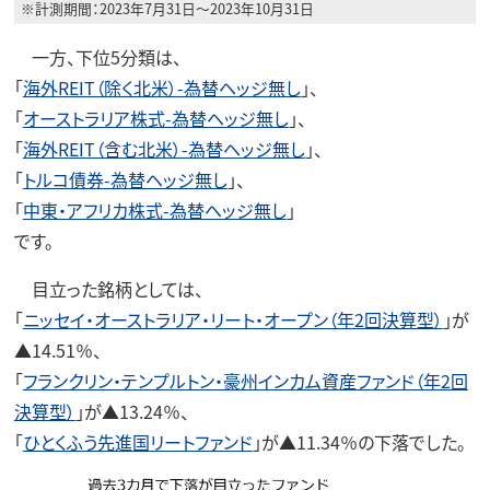
※計測期間：2023年7月31日～2023年10月31日
一方、下位5分類は、
「
海外REIT（除く北米）-為替ヘッジ無し
」、
「
オーストラリア株式-為替ヘッジ無し
」、
「
海外REIT（含む北米）-為替ヘッジ無し
」、
「
トルコ債券-為替ヘッジ無し
」、
「
中東・アフリカ株式-為替ヘッジ無し
」
です。
目立った銘柄としては、
「
ニッセイ・オーストラリア・リート・オープン（年2回決算型）
」が
▲14.51％、
「
フランクリン・テンプルトン・豪州インカム資産ファンド（年2回
決算型）
」が▲13.24％、
「
ひとくふう先進国リートファンド
」が▲11.34％の下落でした。