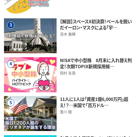
【解説】スペースX初決算！ベールを脱い
3
だイーロン・マスクによる「宇…
茂木 春輝
NISAで中小型株 8月末に入れ替え判
4
定！次期TOPIX新規採用候…
岡村 友哉
11人に1人は「資産1億6,000万円」超
5
え！？…米国で「百万ドル…
香川 睦