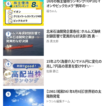
【8月の株主優待ランキングTOP10】イ
6
オンやビックカメラ“例年の…
福ちゃん
北米石油開発企業各社：ホルムズ海峡
7
封鎖影響で驚異的な好決算（西 勇…
西 勇太郎
15年ぶり〈為替介入〉でドル円に変化の
8
兆し？円高の恩恵を受けやすい…
佐藤 勝己
【1981（昭和56）年8月6日】世界初の太
9
陽熱発電
トウシル編集チーム