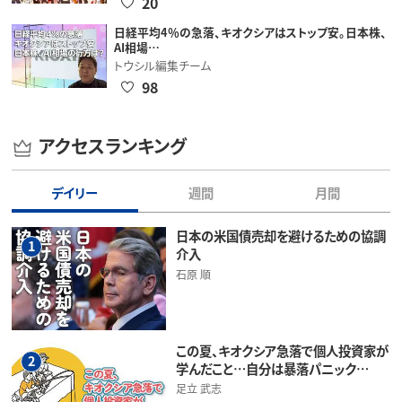
20
日経平均4％の急落、キオクシアはストップ安。日本株、
AI相場…
トウシル編集チーム
98
アクセスランキング
デイリー
週間
月間
日本の米国債売却を避けるための協調
1
介入
石原 順
この夏、キオクシア急落で個人投資家が
2
学んだこと…自分は暴落パニック…
足立 武志