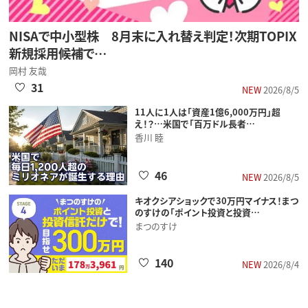
NISAで中小型株 8月末に入れ替え判定！次期TOPIX
新規採用候補で…
岡村 友哉
31
NEW
2026/8/5
11人に1人は「資産1億6,000万円」超
え！？…米国で「百万ドル長者…
香川 睦
46
NEW
2026/8/5
キオクシアショックで30万円マイナス！まつ
のすけの「ポイント投資と投資…
まつのすけ
140
NEW
2026/8/4