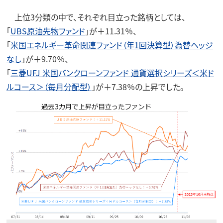
上位3分類の中で、それぞれ目立った銘柄としては、
「
UBS原油先物ファンド
」が＋11.31％、
「
米国エネルギー革命関連ファンド（年1回決算型）為替ヘッジ
なし
」が＋9.70％、
「
三菱UFJ 米国バンクローンファンド 通貨選択シリーズ＜米ド
ルコース＞（毎月分配型）
」が＋7.38％の上昇でした。