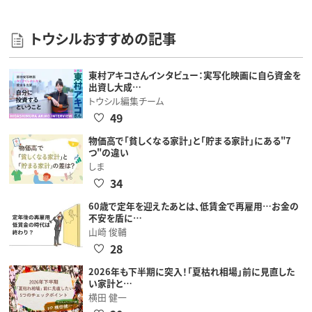
トウシルおすすめの記事
東村アキコさんインタビュー：実写化映画に自ら資金を
出資し大成…
トウシル編集チーム
49
物価高で「貧しくなる家計」と「貯まる家計」にある"7
つ"の違い
しま
34
60歳で定年を迎えたあとは、低賃金で再雇用…お金の
不安を盾に…
山崎 俊輔
28
2026年も下半期に突入！「夏枯れ相場」前に見直した
い家計と…
横田 健一