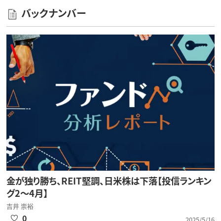
バックナンバー
金が独り勝ち、REIT堅調、日米株は下落【投信ランキン
グ2～4月】
吉井 崇裕
0
2025/5/16