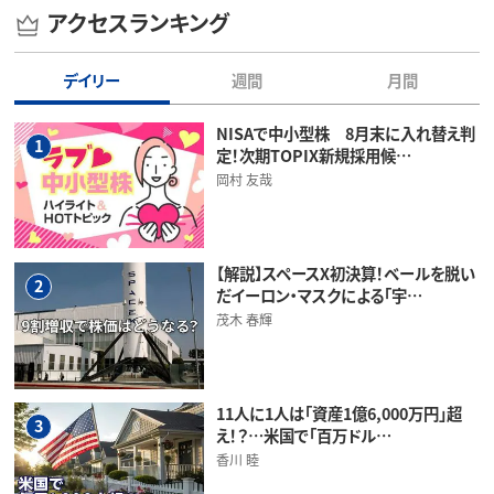
アクセスランキング
デイリー
週間
月間
NISAで中小型株 8月末に入れ替え判
1
定！次期TOPIX新規採用候…
岡村 友哉
【解説】スペースX初決算！ベールを脱い
2
だイーロン・マスクによる「宇…
茂木 春輝
11人に1人は「資産1億6,000万円」超
3
え！？…米国で「百万ドル…
香川 睦