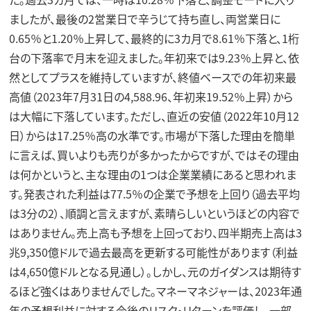
ましたが、最後の2営業日で辛うじて持ち直し、両営業日に
0.65％と1.20％上昇して、最終的に3カ月で8.61％下落と、1桁
台の下落率で月末を迎えました。年初来では9.23％上昇と、依
然としてプラスを維持していますが、終値ベースでの年初来最
高値（2023年7月31日の4,588.96、年初来19.52％上昇）から
は大幅に下落しています。ただし、直近の安値（2022年10月12
日）からは17.25％高の水準です。市場が下落した理由を簡単
に言えば、買いよりも売りが多かったからですが、ではその理由
は何かというと、主な理由の1つは企業業績にあると思われま
す。発表された利益は77.5％の企業で予想を上回り（過去平均
は3分の2）、順調と言えますが、素晴らしいというほどの内容で
はありません。売上高も予想を上回っており、四半期売上高は3
兆9,350億ドルで過去最高を更新する可能性があります（利益
は4,650億ドルとなる見通し）。しかし、元のガイダンスは期待す
るほど強くはありませんでした。マネーマネジャーは、2023年通
年の予想利益に対する今後のリスク・リターンを評価し、一部