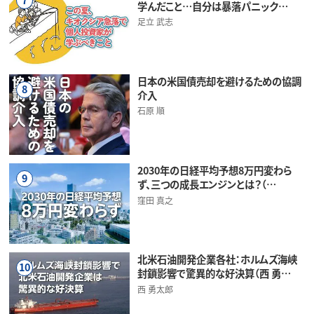
学んだこと…自分は暴落パニック…
足立 武志
日本の米国債売却を避けるための協調
8
介入
石原 順
2030年の日経平均予想8万円変わら
9
ず、三つの成長エンジンとは？（…
窪田 真之
北米石油開発企業各社：ホルムズ海峡
10
封鎖影響で驚異的な好決算（西 勇…
西 勇太郎