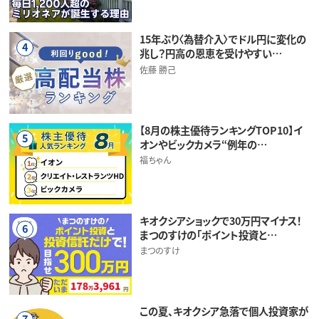
15年ぶり〈為替介入〉でドル円に変化の
4
兆し？円高の恩恵を受けやすい…
佐藤 勝己
【8月の株主優待ランキングTOP10】イ
5
オンやビックカメラ“例年の…
福ちゃん
キオクシアショックで30万円マイナス！
6
まつのすけの「ポイント投資と…
まつのすけ
この夏、キオクシア急落で個人投資家が
7