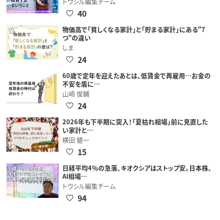
トウシル編集チーム
40
物価高で「貧しくなる家計」と「貯まる家計」にある"7
つ"の違い
しま
24
60歳で定年を迎えたあとは、低賃金で再雇用…お金の
不安を盾に…
山崎 俊輔
24
2026年も下半期に突入！「夏枯れ相場」前に見直した
い家計と…
横田 健一
15
日経平均4％の急落、キオクシアはストップ安。日本株、
AI相場…
トウシル編集チーム
94