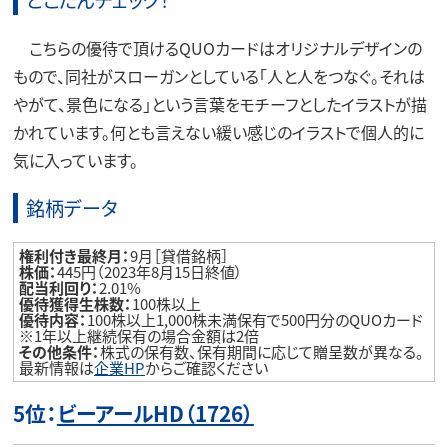
こちらの優待で頂けるQUOカードはオリジナルデザインの
もので、同社がスローガンとしている「人と人をつなぐ。それは
やがて、景色になる」という言葉をモチーフとしたイラストが描
かれています。何とも言えない緩い感じのイラストで個人的に
気に入っています。
銘柄データ
権利付き最終月：
9月［貸借銘柄］
株価：
445円（2023年8月15日終値）
配当利回り：
2.01%
優待獲得生株数：
100株以上
優待内容：
100株以上1,000株未満保有で500円分のQUOカード
※1年以上継続保有の場合金額は2倍
その他条件：
株式の保有数、保有期間に応じて贈呈数が異なる。
最新情報は
企業HP
からご確認ください
5位：
ビーアールHD（1726）