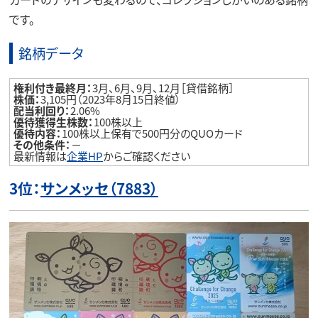
です。
銘柄データ
権利付き最終月：
3月、6月、9月、12月［貸借銘柄］
株価：
3,105円（2023年8月15日終値）
配当利回り：
2.06%
優待獲得生株数：
100株以上
優待内容：
100株以上保有で500円分のQUOカード
その他条件：
－
最新情報は
企業HP
からご確認ください
3位：
サンメッセ（7883）