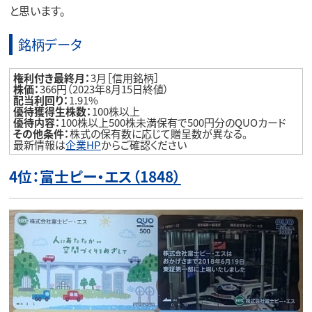
と思います。
銘柄データ
権利付き最終月：
3月［信用銘柄］
株価：
366円（2023年8月15日終値）
配当利回り：
1.91%
優待獲得生株数：
100株以上
優待内容：
100株以上500株未満保有で500円分のQUOカード
その他条件：
株式の保有数に応じて贈呈数が異なる。
最新情報は
企業HP
からご確認ください
4位：
富士ピー・エス（1848）