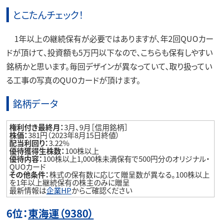
とこたんチェック！
1年以上の継続保有が必要ではありますが、年2回QUOカー
ドが頂けて、投資額も5万円以下なので、こちらも保有しやすい
銘柄かと思います。毎回デザインが異なっていて、取り扱ってい
る工事の写真のQUOカードが頂けます。
銘柄データ
権利付き最終月：
3月、9月［信用銘柄］
株価：
381円（2023年8月15日終値）
配当利回り：
3.22%
優待獲得生株数：
100株以上
優待内容：
100株以上1,000株未満保有で500円分のオリジナル・
QUOカード
その他条件：
株式の保有数に応じて贈呈数が異なる。100株以上
を1年以上継続保有の株主のみに贈呈
最新情報は
企業HP
からご確認ください
6位：
東海運（9380）