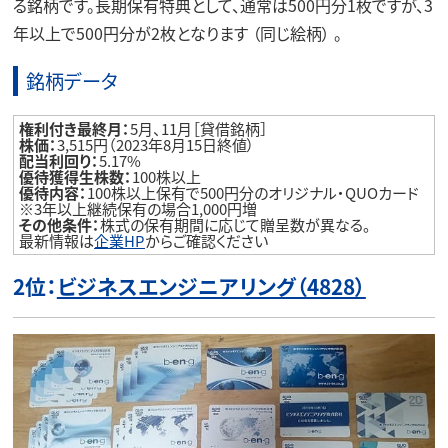
る銘柄です。長期保有特典として、通常は500円分1枚ですが、3
年以上で500円分が2枚となります （同じ絵柄） 。
銘柄データ
権利付き最終月：
5月、11月［貸借銘柄］
株価：
3,515円（2023年8月15日終値）
配当利回り：
5.17%
優待獲得生株数：
100株以上
優待内容：
100株以上保有で500円分のオリジナル・QUOカード
※3年以上継続保有の場合1,000円増
その他条件：
株式の保有期間に応じて贈呈数が異なる。
最新情報は
企業HP
からご確認ください
2位：
ビジネスエンジニアリング（4828）