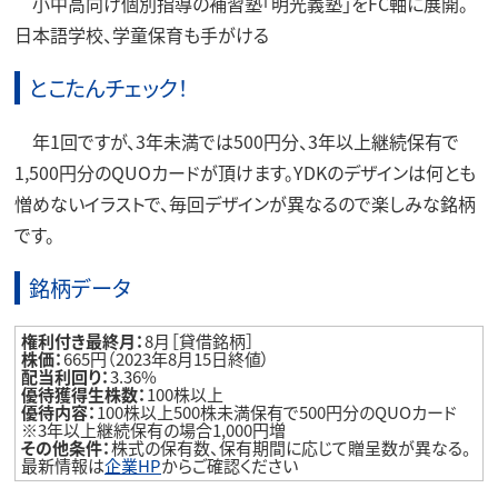
小中高向け個別指導の補習塾「明光義塾」をFC軸に展開。
日本語学校、学童保育も手がける
とこたんチェック！
年1回ですが、3年未満では500円分、3年以上継続保有で
1,500円分のQUOカードが頂けます。YDKのデザインは何とも
憎めないイラストで、毎回デザインが異なるので楽しみな銘柄
です。
銘柄データ
権利付き最終月：
8月［貸借銘柄］
株価：
665円（2023年8月15日終値）
配当利回り：
3.36%
優待獲得生株数：
100株以上
優待内容：
100株以上500株未満保有で500円分のQUOカード
※3年以上継続保有の場合1,000円増
その他条件：
株式の保有数、保有期間に応じて贈呈数が異なる。
最新情報は
企業HP
からご確認ください