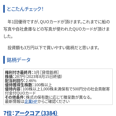
とこたんチェック！
年1回優待ですが、QUOカードが頂けます。これまでに船の
写真や自社倉庫などの写真が使われたQUOカードが頂けま
した。
投資額も3万円以下で買いやすい銘柄だと思います。
銘柄データ
権利付き最終月：
3月［貸借銘柄］
株価：
287円（2023年8月15日終値）
配当利回り：
2.46%
優待獲得生株数：
100株以上
優待内容：
100株以上1,000株未満保有で500円分の社会貢献寄
付金付QUOカード
その他条件：
株式の保有数に応じて贈呈数が異なる。
最新情報は
企業HP
からご確認ください
7位：
アークコア（3384）