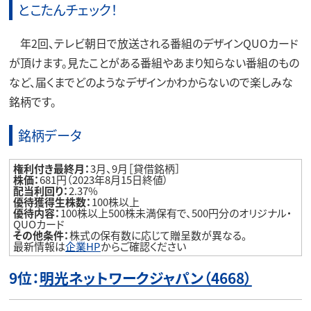
とこたんチェック！
年2回、テレビ朝日で放送される番組のデザインQUOカード
が頂けます。見たことがある番組やあまり知らない番組のもの
など、届くまでどのようなデザインかわからないので楽しみな
銘柄です。
銘柄データ
権利付き最終月：
3月、9月［貸借銘柄］
株価：
681円（2023年8月15日終値）
配当利回り：
2.37%
優待獲得生株数：
100株以上
優待内容：
100株以上500株未満保有で、500円分のオリジナル・
QUOカード
その他条件：
株式の保有数に応じて贈呈数が異なる。
最新情報は
企業HP
からご確認ください
9位：
明光ネットワークジャパン（4668）