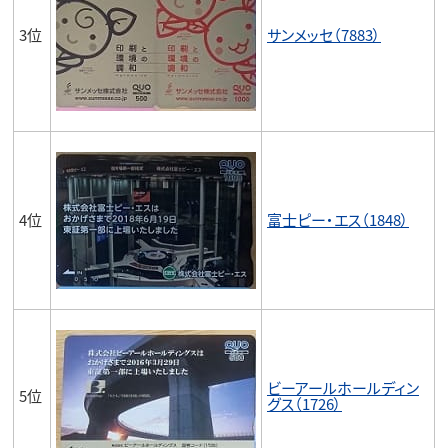
3位
サンメッセ（7883）
4位
富士ピー・エス（1848）
ビーアールホールディン
5位
グス（1726）