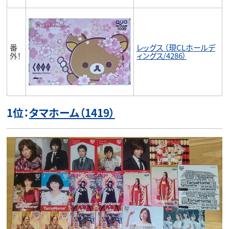
番
レッグス （現CLホールデ
外！
ィングス/4286）
1位：
タマホーム（1419）