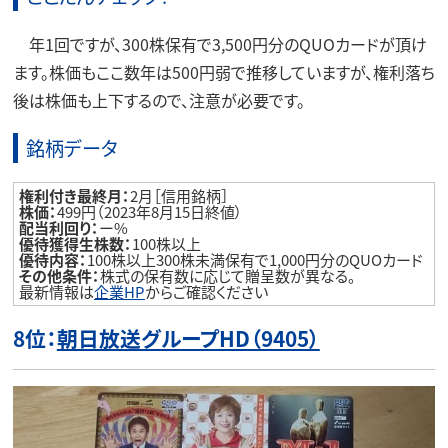
年1回ですが、300株保有で3,500円分のQUOカードが頂け
ます。株価もここ数年は500円弱で推移していますが、権利落ち
後は株価も上下するので、注意が必要です。
銘柄データ
権利付き最終月：
2月［信用銘柄］
株価：
499円（2023年8月15日終値）
配当利回り：
ー%
優待獲得生株数：
100株以上
優待内容：
100株以上300株未満保有で1,000円分のQUOカード
その他条件：
株式の保有数に応じて贈呈数が異なる。
最新情報は
企業HP
からご確認ください
8位：
朝日放送グループHD（9405）