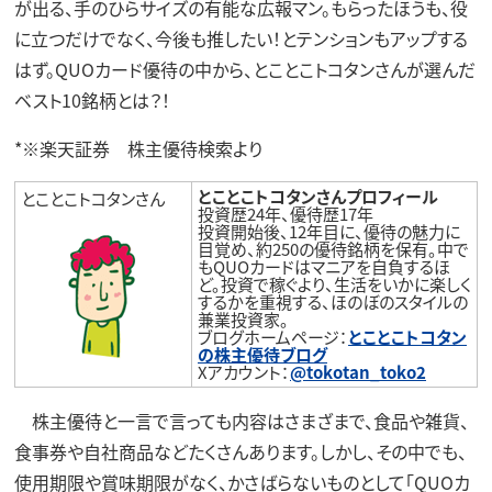
が出る、手のひらサイズの有能な広報マン。もらったほうも、役
に立つだけでなく、今後も推したい！とテンションもアップする
はず。QUOカード優待の中から、とことこトコタンさんが選んだ
ベスト10銘柄とは？！
*※楽天証券 株主優待検索より
とことこトコタンさんプロフィール
とことこトコタンさん
投資歴24年、優待歴17年
投資開始後、12年目に、優待の魅力に
目覚め、約250の優待銘柄を保有。中で
もQUOカードはマニアを自負するほ
ど。投資で稼ぐより、生活をいかに楽しく
するかを重視する、ほのぼのスタイルの
兼業投資家。
ブログホームページ：
とことこトコタン
の株主優待ブログ
Xアカウント：
@tokotan_toko2
株主優待と一言で言っても内容はさまざまで、食品や雑貨、
食事券や自社商品などたくさんあります。しかし、その中でも、
使用期限や賞味期限がなく、かさばらないものとして「QUOカ