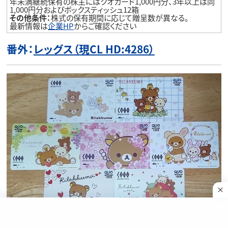
年未満継続保有の株主にはクオカード1,000円分、3年以上は同
1,000円分およびボックスティッシュ12箱
その他条件：
株式の保有期間に応じて贈呈数が異なる。
最新情報は
企業HP
からご確認ください
番外：
レッグス（現CL HD:4286）