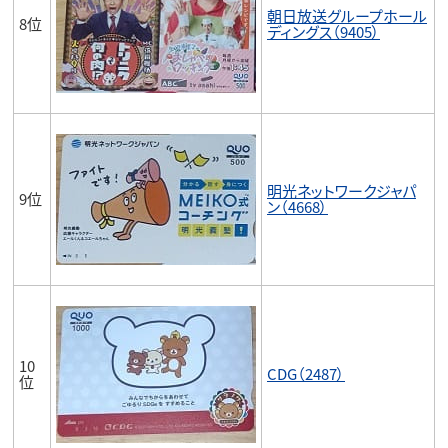
朝日放送グループホール
8位
ディングス（9405）
明光ネットワークジャパ
9位
ン（4668）
10
CDG（2487）
位