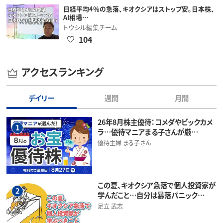
日経平均4％の急落、キオクシアはストップ安。日本株、
AI相場…
トウシル編集チーム
104
アクセスランキング
デイリー
週間
月間
26年8月株主優待：コメダやビックカメ
1
ラ…優待マニアまる子さんが厳…
優待主婦 まる子さん
この夏、キオクシア急落で個人投資家が
2
学んだこと…自分は暴落パニック…
足立 武志