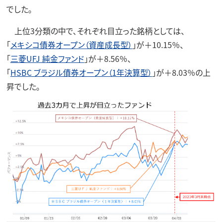
でした。
上位3分類の中で、それぞれ目立った銘柄としては、
「
メキシコ債券オープン（資産成長型）
」が＋10.15％、
「
三菱UFJ 純金ファンド
」が＋8.56％、
「
HSBC ブラジル債券オープン（1年決算型）
」が＋8.03％の上
昇でした。