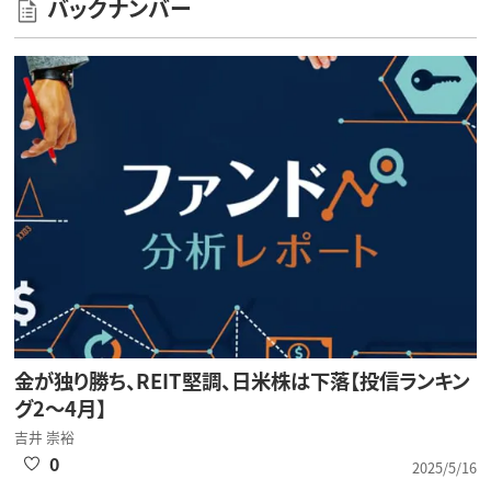
バックナンバー
金が独り勝ち、REIT堅調、日米株は下落【投信ランキン
グ2～4月】
吉井 崇裕
0
2025/5/16