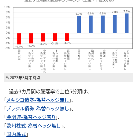
※2023年3月末時点
過去3カ月間の騰落率で上位5分類は、
「
メキシコ債券-為替ヘッジ無し
」、
「
ブラジル債券-為替ヘッジ無し
」、
「
金関連-為替ヘッジ有り
」、
「
欧州株式-為替ヘッジ無し
」、
「
国内株式
」