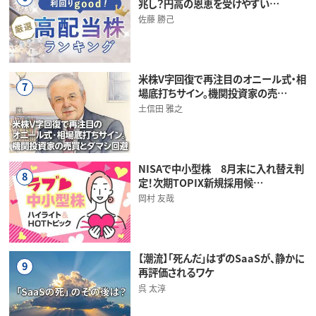
兆し？円高の恩恵を受けやすい…
佐藤 勝己
米株V字回復で再注目のオニール式・相
7
場底打ちサイン。機関投資家の売…
土信田 雅之
NISAで中小型株 8月末に入れ替え判
8
定！次期TOPIX新規採用候…
岡村 友哉
【潮流】「死んだ」はずのSaaSが、静かに
9
再評価されるワケ
呉 太淳