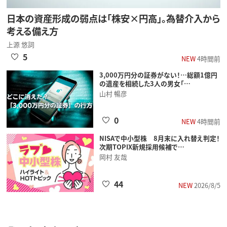
日本の資産形成の弱点は「株安×円高」。為替介入から
考える備え方
上源 悠詞
5
NEW
4時間前
3,000万円分の証券がない！…総額1億円
の遺産を相続した3人の男女「…
山村 暢彦
0
NEW
4時間前
NISAで中小型株 8月末に入れ替え判定！
次期TOPIX新規採用候補で…
岡村 友哉
44
NEW
2026/8/5