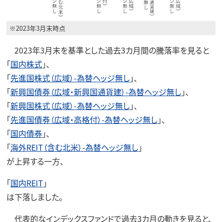
※2023年3月末時点
2023年3月末を基準とした過去3カ月間の騰落率を見ると
「
国内株式
」、
「
先進国株式（広域）-為替ヘッジ無し
」、
「
新興国債券（広域・新興国通貨建）-為替ヘッジ無し
」、
「
新興国株式（広域）-為替ヘッジ無し
」、
「
先進国債券（広域・高格付）-為替ヘッジ無し
」、
「
国内債券
」、
「
海外REIT（含む北米）-為替ヘッジ無し
」
が上昇する一方、
「
国内REIT
」
は下落しました。
代表的なインデックスファンドで過去3カ月の動きを見ると、