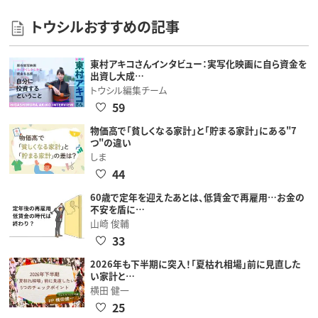
トウシルおすすめの記事
東村アキコさんインタビュー：実写化映画に自ら資金を
出資し大成…
トウシル編集チーム
59
物価高で「貧しくなる家計」と「貯まる家計」にある"7
つ"の違い
しま
44
60歳で定年を迎えたあとは、低賃金で再雇用…お金の
不安を盾に…
山崎 俊輔
33
2026年も下半期に突入！「夏枯れ相場」前に見直した
い家計と…
横田 健一
25