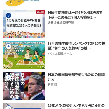
日経平均株価は一時6万0,488円まで
3
下落…この先は？個人投資家2…
楽天証券経済研究所
【8月の株主優待ランキングTOP10で投
4
票】“例年の人気銘柄”の株…
トウシル編集チーム
日本の米国債売却を避けるための協調
5
介入
石原 順
15年ぶり〈為替介入〉でドル円に変化の
6