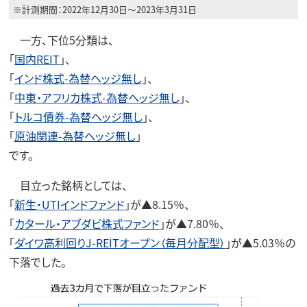
※計測期間：2022年12月30日～2023年3月31日
一方、下位5分類は、
「
国内REIT
」、
「
インド株式-為替ヘッジ無し
」、
「
中東・アフリカ株式-為替ヘッジ無し
」、
「
トルコ債券-為替ヘッジ無し
」、
「
原油関連-為替ヘッジ無し
」
です。
目立った銘柄としては、
「
新生・UTIインドファンド
」が▲8.15％、
「
カタール・アブダビ株式ファンド
」が▲7.80％、
「
ダイワ高利回りJ-REITオープン（毎月分配型）
」が▲5.03％の
下落でした。