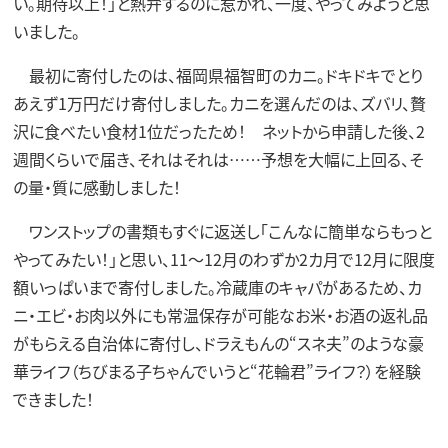
い。期待以上！」と熱弁するのに惹かれ、一度、やってみようと思
いました。
最初に寄付したのは、福岡県福智町のカニ。ドキドキでとり
あえず1万円だけ寄付しました。カニを選んだのは、ズバリ、贅
沢に食べたい食材1位だったため！ ネットから申請した後、2
週間くらいで届き、それはそれは……予想を大幅に上回る、そ
の量・質に感動しました！
ワンストップの書類もすぐに返送し「こんなに簡単ならもっと
やってみたい！」と思い、11～12月のわずか2カ月で12月に限度
額いっぱいまで寄付しました。冷蔵庫のキャパがあるため、カ
ニ・エビ・お肉以外にも常温保存が可能なお米・お酒の返礼品
がもらえる自治体に寄付し、ドラえもんの“スネ夫”のような豪
華ライフ（ちびまる子ちゃんでいうと“花輪君”ライフ？）を経験
できました！