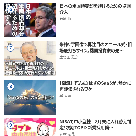
日本の米国債売却を避けるための協調
6
介入
石原 順
米株V字回復で再注目のオニール式・相
7
場底打ちサイン。機関投資家の売…
土信田 雅之
【潮流】「死んだ」はずのSaaSが、静かに
8
再評価されるワケ
呉 太淳
NISAで中小型株 8月末に入れ替え判
9
定！次期TOPIX新規採用候…
岡村 友哉