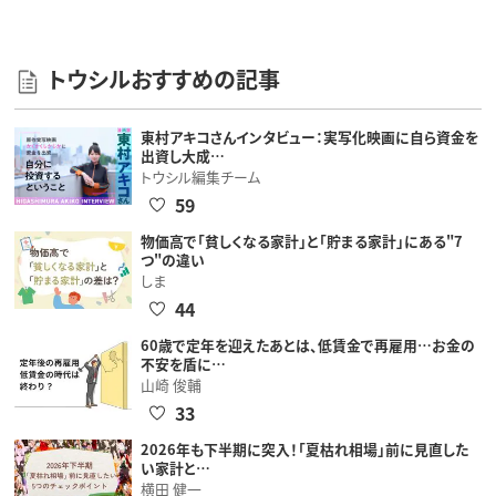
トウシルおすすめの記事
東村アキコさんインタビュー：実写化映画に自ら資金を
出資し大成…
トウシル編集チーム
59
物価高で「貧しくなる家計」と「貯まる家計」にある"7
つ"の違い
しま
44
60歳で定年を迎えたあとは、低賃金で再雇用…お金の
不安を盾に…
山崎 俊輔
33
2026年も下半期に突入！「夏枯れ相場」前に見直した
い家計と…
横田 健一