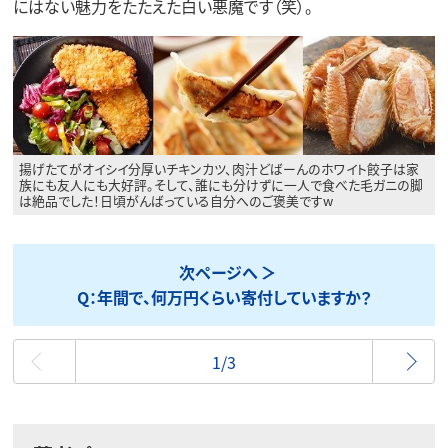
にはない魅力をたたえた白い悪魔です（笑）。
揚げたてがオイシイ分厚いチキンカツ、肉汁どばーんのホワイト餃子は家
族にも友人にも大好評。そして、誰にも分けずに一人で食べた毛ガニの脚
は絶品でした！日頃がんばっている自分へのご褒美ですw
次ページへ
Q：年間で、何万円くらい寄付していますか？
最初
1/3