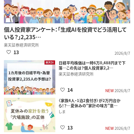
個人投資家アンケート：「生成AIを投資でどう活用して
いる？」2,235…
楽天証券経済研究所
13
2026/8/7
日経平均株価は一時6万0,488円まで下
落…この先は？個人投資家2,2…
楽天証券経済研究所
14
NEW
2026/8/7
〈家族4人・1泊2食付き〉が2万円台か
ら！？…夏休みの"家計の味方"意…
しま
13
NEW
2026/8/7