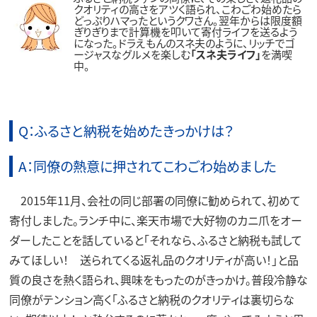
クオリティの高さをアツく語られ、こわごわ始めたら
どっぷりハマったというクワさん。翌年からは限度額
ぎりぎりまで計算機を叩いて寄付ライフを送るよう
になった。ドラえもんのスネ夫のように、リッチでゴ
ージャスなグルメを楽しむ
「スネ夫ライフ」
を満喫
中。
Q：ふるさと納税を始めたきっかけは？
A：同僚の熱意に押されてこわごわ始めました
2015年11月、会社の同じ部署の同僚に勧められて、初めて
寄付しました。ランチ中に、楽天市場で大好物のカニ爪をオー
ダーしたことを話していると「それなら、ふるさと納税も試して
みてほしい！ 送られてくる返礼品のクオリティが高い！」と品
質の良さを熱く語られ、興味をもったのがきっかけ。普段冷静な
同僚がテンション高く「ふるさと納税のクオリティは裏切らな