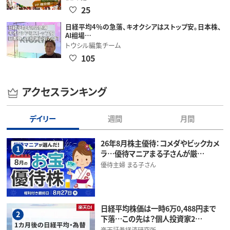
25
日経平均4％の急落、キオクシアはストップ安。日本株、
AI相場…
トウシル編集チーム
105
アクセスランキング
デイリー
週間
月間
26年8月株主優待：コメダやビックカメ
1
ラ…優待マニアまる子さんが厳…
優待主婦 まる子さん
日経平均株価は一時6万0,488円まで
2
下落…この先は？個人投資家2…
楽天証券経済研究所