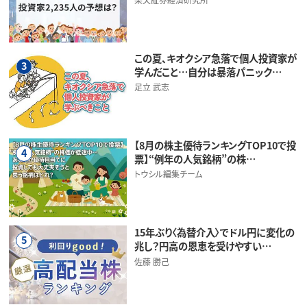
この夏、キオクシア急落で個人投資家が
3
学んだこと…自分は暴落パニック…
足立 武志
【8月の株主優待ランキングTOP10で投
4
票】“例年の人気銘柄”の株…
トウシル編集チーム
15年ぶり〈為替介入〉でドル円に変化の
5
兆し？円高の恩恵を受けやすい…
佐藤 勝己