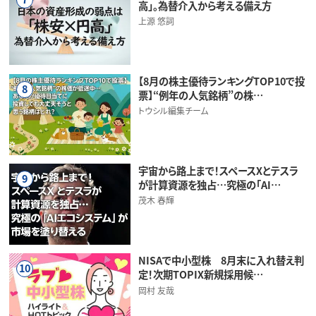
高」。為替介入から考える備え方
上源 悠詞
【8月の株主優待ランキングTOP10で投
8
票】“例年の人気銘柄”の株…
トウシル編集チーム
宇宙から路上まで！スペースXとテスラ
9
が計算資源を独占…究極の「AI…
茂木 春輝
NISAで中小型株 8月末に入れ替え判
10
定！次期TOPIX新規採用候…
岡村 友哉