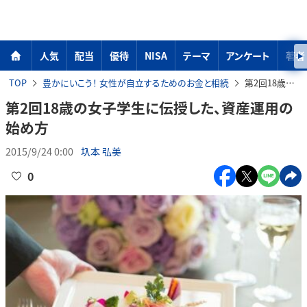
人気
配当
優待
NISA
テーマ
アンケート
著者
TOP
豊かにいこう！ 女性が自立するためのお金と相続
第2回18歳の女子学生に伝授した、資産運用の始め方
第2回18歳の女子学生に伝授した、資産運用の
始め方
2015/9/24 0:00
圦本 弘美
0