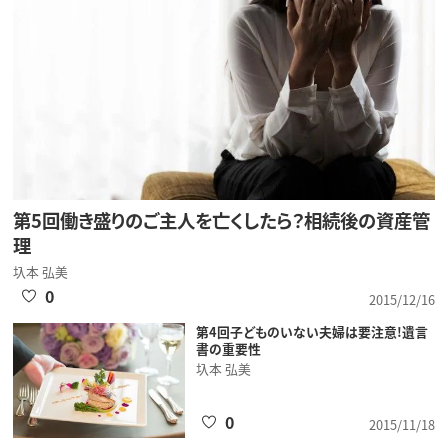
第5回働き盛りのご主人を亡くしたら？相続後の資産管
理
圦本 弘美
0
2015/12/16
第4回子どものいない夫婦は要注意!遺言
書の重要性
圦本 弘美
0
2015/11/18