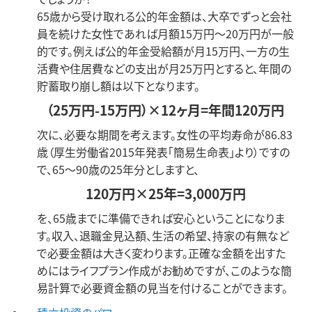
65歳から受け取れる公的年金額は、大卒でずっと会社
員を続けた女性であれば月額15万円～20万円が一般
的です。例えば公的年金受給額が月15万円、一方の生
活費や住居費などの支出が月25万円とすると、年間の
貯蓄取り崩し額は以下となります。
（25万円-15万円）×12ヶ月=年間120万円
次に、必要な期間を考えます。女性の平均寿命が86.83
歳（厚生労働省2015年発表「簡易生命表」より）ですの
で、65～90歳の25年分としますと、
120万円×25年=3,000万円
を、65歳までに準備できれば安心ということになりま
す。収入、退職金見込額、生活の希望、持家の有無など
で必要金額は大きく変わります。正確な金額を出すた
めにはライフプラン作成がお勧めですが、このような簡
易計算で必要資金額の見当を付けることができます。