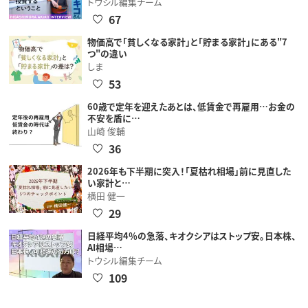
トウシル編集チーム
67
物価高で「貧しくなる家計」と「貯まる家計」にある"7
つ"の違い
しま
53
60歳で定年を迎えたあとは、低賃金で再雇用…お金の
不安を盾に…
山崎 俊輔
36
2026年も下半期に突入！「夏枯れ相場」前に見直した
い家計と…
横田 健一
29
日経平均4％の急落、キオクシアはストップ安。日本株、
AI相場…
トウシル編集チーム
109