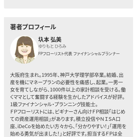
著者プロフィール
圦本 弘美
ゆりもと ひろみ
FPフローリスト代表
ファイナンシャルプランナー
大阪府生まれ。1995年、神戸大学理学部卒業。結婚、出
産を機にマネープランの必要性を痛感し、起業。一男一
女を育てしながら、1000件以上の家計相談を受ける。働
くママとして奮闘する経験を生かしたアドバイスが好評。
1級ファイナンシャル・プランニング技能士。
ＦＰフローリストには、ビギナーさん向けＦＰ相談「はじめ
ての資産運用相談」があります。積立投信やＮＩＳＡ口
座、iDeCoを始めたい方々から、「分かりやすい！」「運用を
始める勇気が出ました！」と好評です。担当するＦＰは全