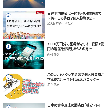
日経平均株価は一時6万0,488円まで
4
下落…この先は？個人投資家2…
楽天証券経済研究所
3,000万円分の証券がない！…総額1億
5
円の遺産を相続した3人の男…
山村 暢彦
この夏、キオクシア急落で個人投資家が
6
学んだこと…自分は暴落パニック…
足立 武志
日本の資産形成の弱点は「株安×円
7