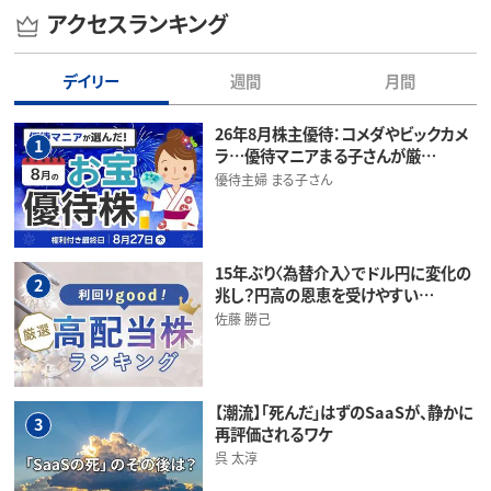
アクセスランキング
デイリー
週間
月間
26年8月株主優待：コメダやビックカメ
1
ラ…優待マニアまる子さんが厳…
優待主婦 まる子さん
15年ぶり〈為替介入〉でドル円に変化の
2
兆し？円高の恩恵を受けやすい…
佐藤 勝己
【潮流】「死んだ」はずのSaaSが、静かに
3
再評価されるワケ
呉 太淳