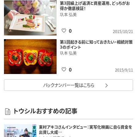
第3回繰上げ返済と資産運用、どっちがお
得か徹底検証！
圦本 弘美
0
2015/10/21
第1回起きる前に知っておきたい・相続対策
3のポイント
圦本 弘美
0
2015/9/11
バックナンバー一覧はこちら
トウシルおすすめの記事
東村アキコさんインタビュー：実写化映画に自ら資金を
出資し大成…