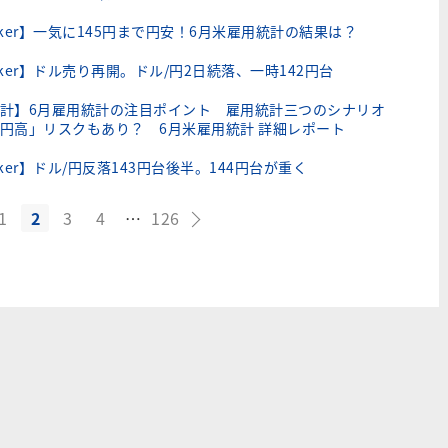
ker】一気に145円まで円安！6月米雇用統計の結果は？
ker】ドル売り再開。ドル/円2日続落、一時142円台
計】6月雇用統計の注目ポイント 雇用統計三つのシナリオ
円高」リスクもあり？ 6月米雇用統計 詳細レポート
ker】ドル/円反落143円台後半。144円台が重く
1
2
3
4
…
126