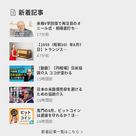
新着記事
米株V字回復で再注目のオ
ニール式・相場底打ち…
17分前
【1955（昭和30）年8月7
日】トランジス…
47分前
［動画］【円相場】日米協
調介入 ココが変わる
15時間前
日本の米国債売却を避ける
ための協調介入
16時間前
鬼門の8月、ビットコイン
は底値を守れるか？注…
16時間前
新着記事一覧はこちら