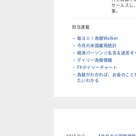
セールスし
事。
担当連載
毎ヨミ！為替Walker
今月の米国雇用統計
経済パーソン☆名言＆迷言ギ
デイリー為替情報
FXデイリーチャート
為替がわかれば、お金のこと
たいわかる