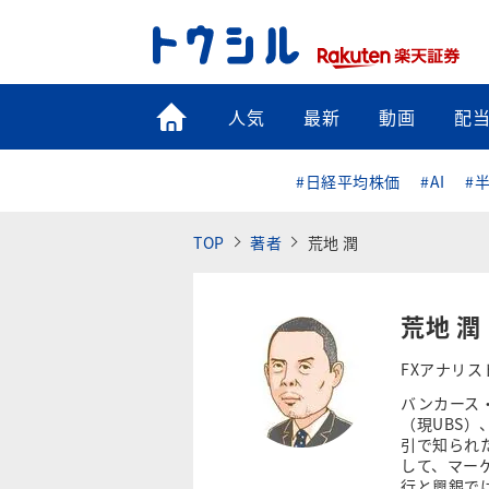
トップ
人気
最新
動画
配
#日経平均株価
#AI
#
TOP
著者
荒地 潤
荒地 潤
FXアナリス
バンカース
（現UBS
引で知られ
して、マー
行と興銀で