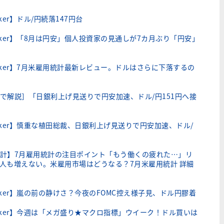
er】ドル/円続落147円台
lker】「8月は円安」個人投資家の見通しが7カ月ぶり「円安」
lker】7月米雇用統計最新レビュー。ドルはさらに下落するの
で解説］「日銀利上げ見送りで円安加速、ドル/円151円へ接
lker】慎重な植田総裁、日銀利上げ見送りで円安加速、ドル/
計】7月雇用統計の注目ポイント「もう働くの疲れた…」リ
人も増えない。米雇用市場はどうなる？7月米雇用統計 詳細
ker】嵐の前の静けさ？今夜のFOMC控え様子見、ドル円膠着
lker】今週は「メガ盛り★マクロ指標」ウイーク！ドル買いは