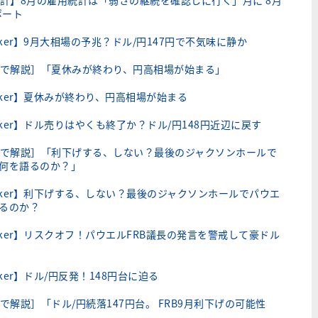
計】8月の雇用統計は「弱さの継続を確認しに行く」月に 8月
ポート
ker】9月大相場の予兆？ドル/円147円で不気味に静か
で解説］「夏休みが終わり、円高相場が始まる」
lker】夏休みが終わり、円高相場が始まる
ker】ドル売りはやくも終了か？ドル/円148円近辺に戻す
で解説］「利下げする、しない？最後のジャクソンホールで
は何を語るのか？」
lker】利下げする、しない？最後のジャクソンホールでパウエ
語るのか？
lker】リスクオフ！パウエルFRB議長の発言を警戒して豪ドル
ker】ドル/円反発！148円台に迫る
解説］「ドル/円続落147円台。 FRB9月利下げの可能性