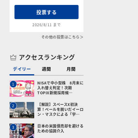
投票する
2026/8/11 まで
その他の投票はこちら＞
アクセスランキング
デイリー
週間
月間
NISAで中小型株 8月末に
1
入れ替え判定！次期
TOPIX新規採用候…
【解説】スペースX初決
2
算！ベールを脱いだイーロ
ン・マスクによる「宇…
日本の米国債売却を避ける
3
ための協調介入