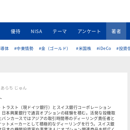
当
優待
NISA
テーマ
アンケート
著者
半導体
#中東情勢
#金（ゴールド）
#米国株
#iDeCo
#投資
あらち じゅん
ト
・トラスト（現ドイツ銀行）とスイス銀行コーポレーション
）、日本興業銀行で通貨オプションの経験を積む。活発な投機取
たバンカースではアジアの取引時間帯のディーリング責任者と
ケットメーカーとして積極的なディーリングを行う。スイス銀
は日本の機関投資家や事業法人にオプション関連商品を幅広く