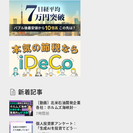
新着記事
［動画］北米石油開発企業
各社：ホルムズ海峡封…
7時間前
個人投資家アンケート：
「生成AIを投資でどう…