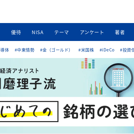
当
優待
NISA
テーマ
アンケート
著者
半導体
#中東情勢
#金（ゴールド）
#米国株
#iDeCo
#投資