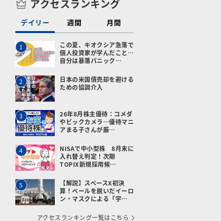
アクセスランキング
デイリー
週間
月間
この夏、キオクシア急落で
1
個人投資家が学んだこと…
自分は暴落パニック…
日本の米国債売却を避ける
2
ための協調介入
26年8月株主優待：コメダ
3
やビックカメラ…優待マニ
アまる子さんが厳…
NISAで中小型株 8月末に
4
入れ替え判定！次期
TOPIX新規採用候…
【解説】スペースX初決
5
算！ベールを脱いだイーロ
ン・マスクによる「宇…
アクセスランキング一覧はこちら