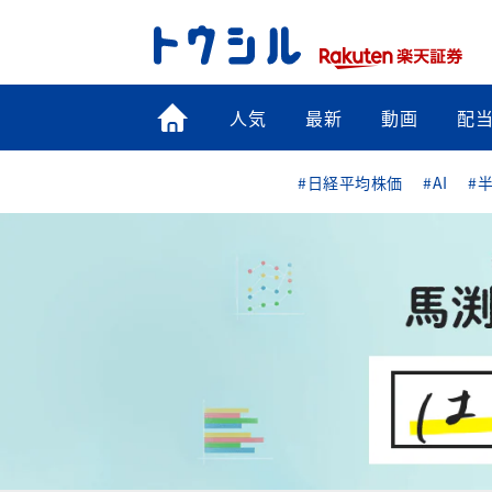
トップ
人気
最新
動画
配
#日経平均株価
#AI
#