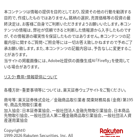
本コンテンツは情報の提供を目的としており、投資その他の行動を勧誘する
目的で、作成したものではありません。銘柄の選択、売買価格等の投資の最
終決定は、お客様ご自身でご判断いただきますようお願いいたします。本コン
テンツの情報は、弊社が信頼できると判断した情報源から入手したものです
が、その情報源の確実性を保証したものではありません。本コンテンツの記
載内容に関するご質問・ご照会等には一切お答え致しかねますので予めご了
承お願い致します。また、本コンテンツの記載内容は、予告なしに変更するこ
とがあります。
当サイトの掲載画像には、Adobe社提供の画像生成AI「Firefly」を使用して
いる場合があります。
リスク・費用・情報提供について
各種方針・重要事項等については、楽天証券ウェブサイトをご覧ください。
商号等：楽天証券株式会社／金融商品取引業者 関東財務局長（金商）第195
号、商品先物取引業者
加入協会：日本証券業協会、一般社団法人金融先物取引業協会、日本商品
先物取引協会、一般社団法人第二種金融商品取引業協会、一般社団法人資
産運用業協会
Copyright©
1999-2026 Rakuten Securities, Inc. All