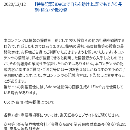
2020/12/12
【特集記事】iDeCoで自らを助けよ。誰でもできる長
期・積立・分散投資
本コンテンツは情報の提供を目的としており、投資その他の行動を勧誘する
目的で、作成したものではありません。銘柄の選択、売買価格等の投資の最
終決定は、お客様ご自身でご判断いただきますようお願いいたします。本コン
テンツの情報は、弊社が信頼できると判断した情報源から入手したものです
が、その情報源の確実性を保証したものではありません。本コンテンツの記
載内容に関するご質問・ご照会等には一切お答え致しかねますので予めご了
承お願い致します。また、本コンテンツの記載内容は、予告なしに変更するこ
とがあります。
当サイトの掲載画像には、Adobe社提供の画像生成AI「Firefly」を使用して
いる場合があります。
リスク・費用・情報提供について
各種方針・重要事項等については、楽天証券ウェブサイトをご覧ください。
商号等：楽天証券株式会社／金融商品取引業者 関東財務局長（金商）第195
号、商品先物取引業者