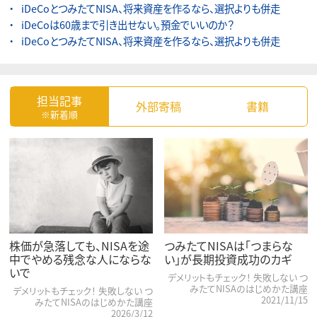
iDeCoとつみたてNISA、将来資産を作るなら、選択よりも併走
iDeCoは60歳まで引き出せない。預金でいいのか？
iDeCoとつみたてNISA、将来資産を作るなら、選択よりも併走
担当記事
外部寄稿
書籍
※新着順
株価が急落しても、NISAを途
つみたてNISAは「つまらな
中でやめる残念な人にならな
い」が長期投資成功のカギ
いで
デメリットもチェック！ 失敗しない つ
みたてNISAのはじめかた講座
デメリットもチェック！ 失敗しない つ
2021/11/15
みたてNISAのはじめかた講座
2026/3/12