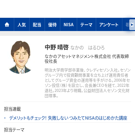
人気
配当
優待
NISA
テーマ
アンケート
著者
中野 晴啓
なかの はるひろ
なかのアセットマネジメント株式会社 代表取締
役社長
明治大学商学部卒業後、クレディセゾン入社。セゾン
グループ内で投資顧問事業を立ち上げ運用責任者
としてグループ資金の運用等を手がける。2006年セ
ゾン投信（株）を設立し、会長兼CEOを経て、2022年
退社。2023年より現職。公益財団法人セゾン文化財
団理事。
担当連載
デメリットもチェック！ 失敗しない つみたてNISAのはじめかた講座
担当テーマ