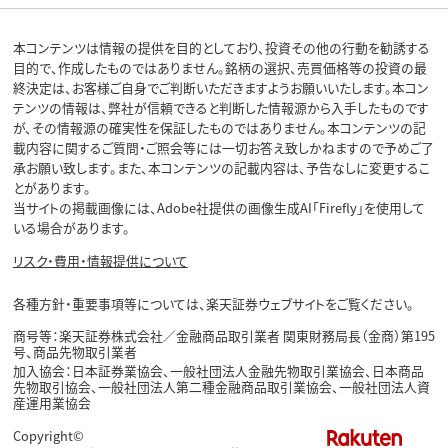
本コンテンツは情報の提供を目的としており、投資その他の行動を勧誘する
目的で、作成したものではありません。銘柄の選択、売買価格等の投資の最
終決定は、お客様ご自身でご判断いただきますようお願いいたします。本コン
テンツの情報は、弊社が信頼できると判断した情報源から入手したものです
が、その情報源の確実性を保証したものではありません。本コンテンツの記
載内容に関するご質問・ご照会等には一切お答え致しかねますので予めご了
承お願い致します。また、本コンテンツの記載内容は、予告なしに変更するこ
とがあります。
当サイトの掲載画像には、Adobe社提供の画像生成AI「Firefly」を使用して
いる場合があります。
リスク・費用・情報提供について
各種方針・重要事項等については、楽天証券ウェブサイトをご覧ください。
商号等：楽天証券株式会社／金融商品取引業者 関東財務局長（金商）第195
号、商品先物取引業者
加入協会：日本証券業協会、一般社団法人金融先物取引業協会、日本商品
先物取引協会、一般社団法人第二種金融商品取引業協会、一般社団法人資
産運用業協会
Copyright©