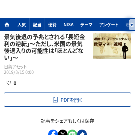
人気
配当
優待
NISA
テーマ
アンケート
著者
景気後退の予兆とされる「長短金
利の逆転」～ただし、米国の景気
後退入りの可能性は「ほとんどな
い」～
日興アセット
2019/8/15 0:00
0
PDFを開く
記事をシェアもしくは保存