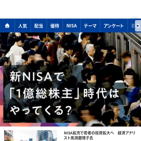
人気
配当
優待
NISA
テーマ
アンケート
著者
NISA拡充で若者の投資拡大へ 経済アナリ
スト馬渕磨理子氏