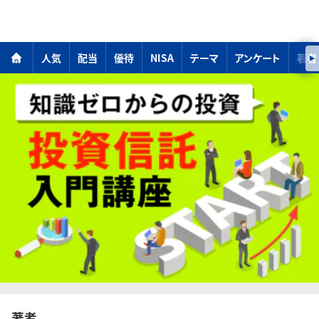
人気
配当
優待
NISA
テーマ
アンケート
著者
著者