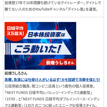
投資歴17年で16年間勝ち続けているデイトレーダー。デイトレで
勝てない人のためのYouTubeチャンネル
『
デイトレ塾
』
を運営。
前畑うしろさん
急騰、急落には仕掛け人がいるはず！カモ回避で冷静を保とう！
元信用組合職員、現コンビニ店員という異色の個人投資家。
「NEXT FUNDS 日経平均レバレッジ・インデックス連動型」
（1570）、と「NEXT FUNDS 日経平均ダブルインバース・インデッ
クス連動型」（1357）の二つに絞ったユニークな投資スタイル。