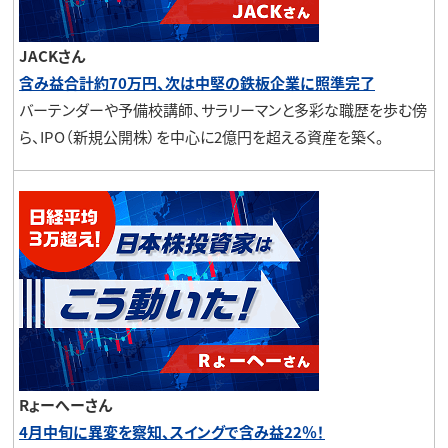
JACKさん
含み益合計約70万円、次は中堅の鉄板企業に照準完了
バーテンダーや予備校講師、サラリーマンと多彩な職歴を歩む傍
ら、IPO（新規公開株）を中心に2億円を超える資産を築く。
Rょーへーさん
4月中旬に異変を察知、スイングで含み益22％！