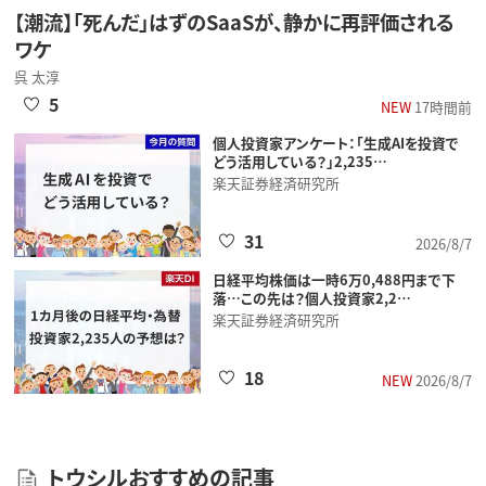
【潮流】「死んだ」はずのSaaSが、静かに再評価される
ワケ
呉 太淳
5
NEW
17時間前
個人投資家アンケート：「生成AIを投資で
どう活用している？」2,235…
楽天証券経済研究所
31
2026/8/7
日経平均株価は一時6万0,488円まで下
落…この先は？個人投資家2,2…
楽天証券経済研究所
18
NEW
2026/8/7
トウシルおすすめの記事