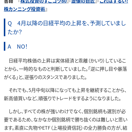
書籍
『
株式投資のすごコツ80
』『
虚像の巨匠
』『
これはずるい!
株カンニング投資術
』
Q 4月以降の日経平均の上昇を、予測していまし
たか？
A NO！
日経平均株価の上昇は実体経済と乖離（かいり）しているこ
とから、一時的なものと判断していました。「逆に押し目や暴落
がくる」と、逆張りのスタンスでありました。
それでも、5月中旬以降になっても上昇を継続することから、
新高値買いなど、順張りでトレードをするようになりました。
しかし、すべての株が強いわけでなく、個別銘柄も選別が必
要であるため、なかなか個別銘柄で勝ち抜くのは難しいと思い
ます。素直に先物やETF（上場投資信託）の全力勝負の方が、結