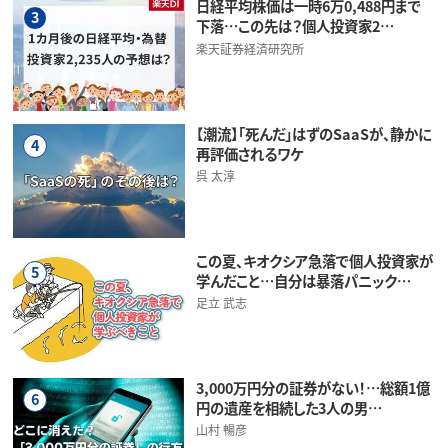
日経平均株価は一時6万0,488円まで
3
下落…この先は？個人投資家2…
楽天証券経済研究所
【潮流】「死んだ」はずのSaaSが、静かに
4
再評価されるワケ
呉 太淳
この夏、キオクシア急落で個人投資家が
5
学んだこと…自分は暴落パニック…
足立 武志
3,000万円分の証券がない！…総額1億
6
円の遺産を相続した3人の男…
山村 暢彦