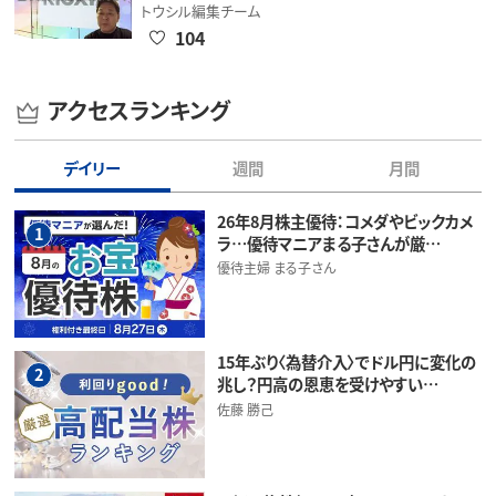
トウシル編集チーム
104
アクセスランキング
デイリー
週間
月間
26年8月株主優待：コメダやビックカメ
1
ラ…優待マニアまる子さんが厳…
優待主婦 まる子さん
15年ぶり〈為替介入〉でドル円に変化の
2
兆し？円高の恩恵を受けやすい…
佐藤 勝己