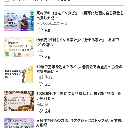
東村アキコさんインタビュー：実写化映画に自ら資金を
出資し大成…
トウシル編集チーム
60
物価高で「貧しくなる家計」と「貯まる家計」にある"7
つ"の違い
しま
46
60歳で定年を迎えたあとは、低賃金で再雇用…お金の
不安を盾に…
山崎 俊輔
31
2026年も下半期に突入！「夏枯れ相場」前に見直した
い家計と…
横田 健一
24
日経平均4％の急落、キオクシアはストップ安。日本株、
AI相場…