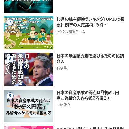
【8月の株主優待ランキングTOP10で投
7
票】“例年の人気銘柄”の株…
トウシル編集チーム
日本の米国債売却を避けるための協調
8
介入
石原 順
日本の資産形成の弱点は「株安×円
9
高」。為替介入から考える備え方
上源 悠詞
NISAで中小型株 8月末に入れ替え判