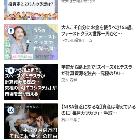
楽天証券経済研究所
大人こそ自分にお金を使うべき！55歳、
8
ファーストクラス世界一周ひと…
トウシル編集チーム
宇宙から路上まで！スペースXとテスラ
9
が計算資源を独占…究極の「AI…
茂木 春輝
【NISA貧乏になるな】資産は増えている
10
のに「毎月カツカツ」…手取…
石川 亜希子