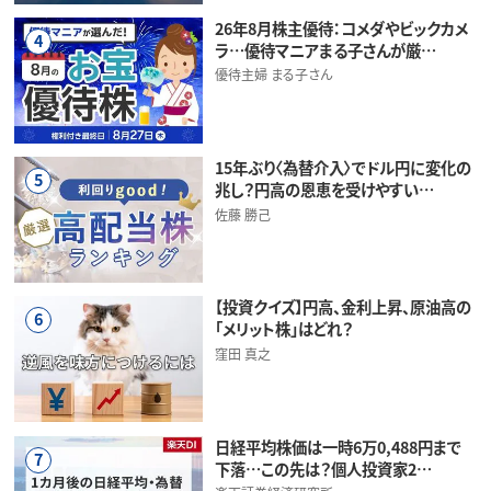
26年8月株主優待：コメダやビックカメ
4
ラ…優待マニアまる子さんが厳…
優待主婦 まる子さん
15年ぶり〈為替介入〉でドル円に変化の
5
兆し？円高の恩恵を受けやすい…
佐藤 勝己
【投資クイズ】円高、金利上昇、原油高の
6
「メリット株」はどれ？
窪田 真之
日経平均株価は一時6万0,488円まで
7
下落…この先は？個人投資家2…