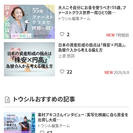
大人こそ自分にお金を使うべき！55歳、フ
ァーストクラス世界一周ひとり旅…
トウシル編集チーム
2
NEW
7時間前
日本の資産形成の弱点は「株安×円高」。
為替介入から考える備え方
上源 悠詞
22
NEW
2026/8/8
トウシルおすすめの記事
東村アキコさんインタビュー：実写化映画に自ら資金を
出資し大成…
トウシル編集チーム
67