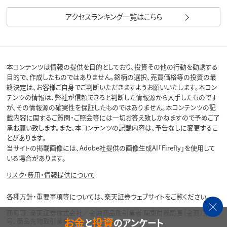
アクセスランキング一覧はこちら
本コンテンツは情報の提供を目的としており、投資その他の行動を勧誘する
目的で、作成したものではありません。銘柄の選択、売買価格等の投資の最
終決定は、お客様ご自身でご判断いただきますようお願いいたします。本コン
テンツの情報は、弊社が信頼できると判断した情報源から入手したものです
が、その情報源の確実性を保証したものではありません。本コンテンツの記
載内容に関するご質問・ご照会等には一切お答え致しかねますので予めご了
承お願い致します。また、本コンテンツの記載内容は、予告なしに変更するこ
とがあります。
当サイトの掲載画像には、Adobe社提供の画像生成AI「Firefly」を使用して
いる場合があります。
リスク・費用・情報提供について
各種方針・重要事項等については、楽天証券ウェブサイトをご覧ください。
商号等：楽天証券株式会社／金融商品取引業者 関東財務局長（金商）第195
お金
投資
と
のアンケート
号、商品先物取引業者