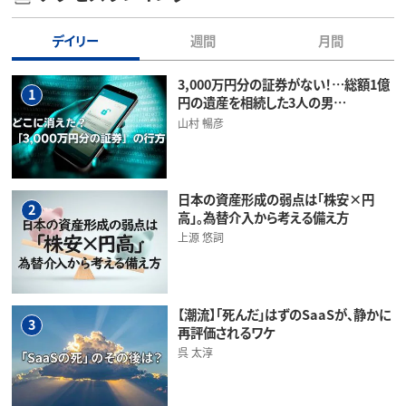
デイリー
週間
月間
3,000万円分の証券がない！…総額1億
1
円の遺産を相続した3人の男…
山村 暢彦
日本の資産形成の弱点は「株安×円
2
高」。為替介入から考える備え方
上源 悠詞
【潮流】「死んだ」はずのSaaSが、静かに
3
再評価されるワケ
呉 太淳