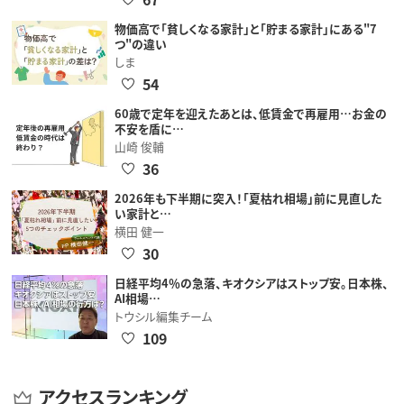
物価高で「貧しくなる家計」と「貯まる家計」にある"7
つ"の違い
しま
54
60歳で定年を迎えたあとは、低賃金で再雇用…お金の
不安を盾に…
山崎 俊輔
36
2026年も下半期に突入！「夏枯れ相場」前に見直した
い家計と…
横田 健一
30
日経平均4％の急落、キオクシアはストップ安。日本株、
AI相場…
トウシル編集チーム
109
アクセスランキング