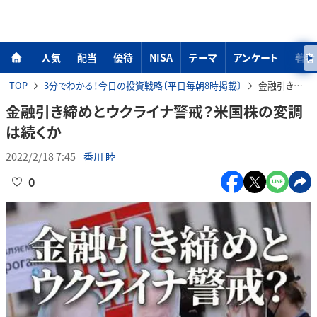
人気
配当
優待
NISA
テーマ
アンケート
著者
TOP
3分でわかる！今日の投資戦略〔平日毎朝8時掲載〕
金融引き締めとウクライナ警戒？米国株の変調は続くか
金融引き締めとウクライナ警戒？米国株の変調
は続くか
2022/2/18 7:45
香川 睦
0