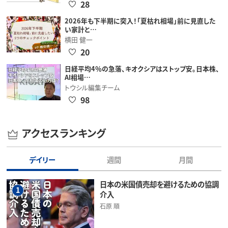
28
2026年も下半期に突入！「夏枯れ相場」前に見直した
い家計と…
横田 健一
20
日経平均4％の急落、キオクシアはストップ安。日本株、
AI相場…
トウシル編集チーム
98
アクセスランキング
デイリー
週間
月間
日本の米国債売却を避けるための協調
1
介入
石原 順