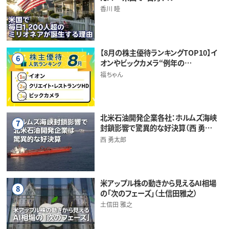
香川 睦
【8月の株主優待ランキングTOP10】イ
6
オンやビックカメラ“例年の…
福ちゃん
北米石油開発企業各社：ホルムズ海峡
7
封鎖影響で驚異的な好決算（西 勇…
西 勇太郎
米アップル株の動きから見えるAI相場
8
の「次のフェーズ」（土信田雅之）
土信田 雅之