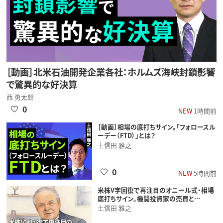
［動画］北米石油開発企業各社：ホルムズ海峡封鎖影響
で驚異的な好決算
西 勇太郎
0
NEW
1時間前
［動画］相場の底打ちサイン。「フォロースル
ーデー（FTD）」とは？
土信田 雅之
0
NEW
5時間前
米株V字回復で再注目のオニール式・相場
底打ちサイン。機関投資家の売買と…
土信田 雅之