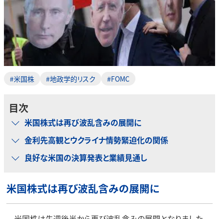
#米国株
#地政学的リスク
#FOMC
目次
米国株式は再び波乱含みの展開に
金利先高観とウクライナ情勢緊迫化の関係
良好な米国の決算発表と業績見通し
米国株式は再び波乱含みの展開に
米国株は先週後半から再び波乱含みの展開となりました。