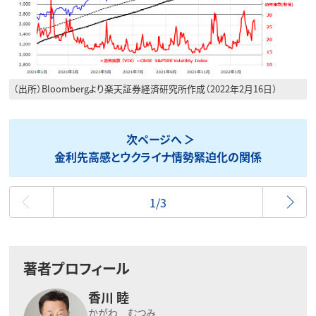
（出所）Bloombergより楽天証券経済研究所作成（2022年2月16日）
次ページへ
金利先高感とウクライナ情勢緊迫化の関係
最初
1/3
著者プロフィール
香川 睦
かがわ むつみ