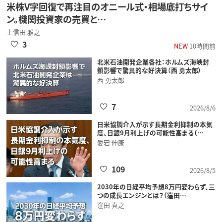
米株V字回復で再注目のオニール式・相場底打ちサイ
ン。機関投資家の売買と…
土信田 雅之
3
NEW
10時間前
北米石油開発企業各社：ホルムズ海峡封
鎖影響で驚異的な好決算（西 勇太郎）
西 勇太郎
7
2026/8/6
日米協調介入が示す長期金利抑制の本気
度、日銀9月利上げの可能性高まる（…
愛宕 伸康
109
2026/8/5
2030年の日経平均予想8万円変わらず、三
つの成長エンジンとは？（窪田…
窪田 真之