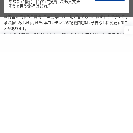
あなたが優待目当てに投資しても大丈夫
テンツの情報は、弊社が信頼できると判断した情報源から入手したものです
そうと思う銘柄はどれ？
が、その情報源の確実性を保証したものではありません。本コンテンツの記
載内容に関するご質問・ご照会等には一切お答え致しかねますので予めご了
承お願い致します。また、本コンテンツの記載内容は、予告なしに変更するこ
とがあります。
当サイトの掲載画像には、Adobe社提供の画像生成AI「Firefly」を使用して
いる場合があります。
リスク・費用・情報提供について
各種方針・重要事項等については、楽天証券ウェブサイトをご覧ください。
商号等：楽天証券株式会社／金融商品取引業者 関東財務局長（金商）第195
号、商品先物取引業者
加入協会：日本証券業協会、一般社団法人金融先物取引業協会、日本商品
先物取引協会、一般社団法人第二種金融商品取引業協会、一般社団法人資
産運用業協会
Copyright©
1999-2026 Rakuten Securities, Inc. All
Rights Reserved.