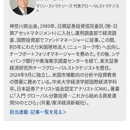
マリン・ストラテジーズ
代表グローバルストラテジス
ト
神奈川県出身。1989年、日興証券投資信託委託（現・日
興アセットマネジメント）に入社し運用調査部で経済調
査、国際投資部でファンドマネージャーに従事。この間、
約5年にわたり米国現地法人（ニューヨーク市）へ出向し
チーフポートフォリオマネージャーを務めた。その後、シテ
ィバンク銀行や東海東京調査センターを経て、楽天証券
経済研究所チーフグローバルストラテジストを歴任。
2024年9月に独立し、米国市場動向の分析や投資教育
の啓蒙に務めている。中央大学経済学部国際経済学科
卒。日本証券アナリスト協会認定アナリスト（CMA）。著書
に「入門 グローバル分散投資―これから始める資産運
用50のとびら」（共著/東洋経済新報社）。
担当連載･記事一覧を見る＞