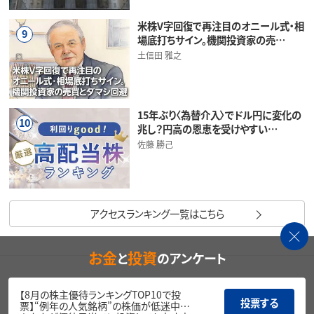
米株V字回復で再注目のオニール式・相
9
場底打ちサイン。機関投資家の売…
土信田 雅之
15年ぶり〈為替介入〉でドル円に変化の
10
兆し？円高の恩恵を受けやすい…
佐藤 勝己
アクセスランキング一覧はこちら
お金
投資
と
のアンケート
本コンテンツは情報の提供を目的としており、投資その他の行動を勧誘する
【8月の株主優待ランキングTOP10で投
目的で、作成したものではありません。銘柄の選択、売買価格等の投資の最
投票する
票】“例年の人気銘柄”の株価が低迷中…
終決定は、お客様ご自身でご判断いただきますようお願いいたします。本コン