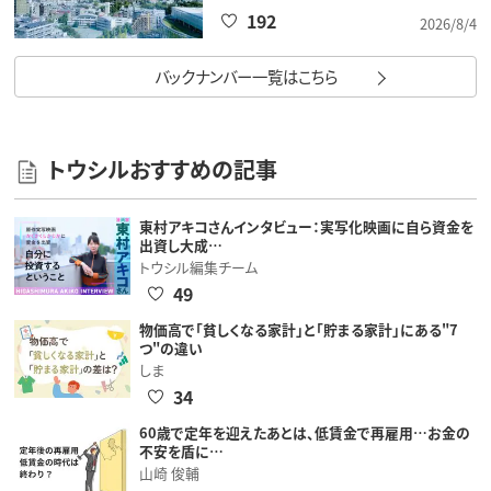
192
2026/8/4
バックナンバー一覧はこちら
トウシルおすすめの記事
東村アキコさんインタビュー：実写化映画に自ら資金を
出資し大成…
トウシル編集チーム
49
物価高で「貧しくなる家計」と「貯まる家計」にある"7
つ"の違い
しま
34
60歳で定年を迎えたあとは、低賃金で再雇用…お金の
不安を盾に…
山崎 俊輔