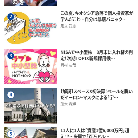
この夏、キオクシア急落で個人投資家が
2
学んだこと…自分は暴落パニック…
足立 武志
NISAで中小型株 8月末に入れ替え判
3
定！次期TOPIX新規採用候…
岡村 友哉
【解説】スペースX初決算！ベールを脱い
4
だイーロン・マスクによる「宇…
茂木 春輝
11人に1人は「資産1億6,000万円」超
5
え！？…米国で「百万ドル…