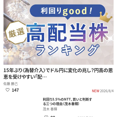
15年ぶり〈為替介入〉でドル円に変化の兆し？円高の恩
恵を受けやすい「配…
佐藤 勝己
147
NEW
2026/8/4
利回り3.5%のNTT、買いと判断す
る三つの理由（茂木春輝）
茂木 春輝