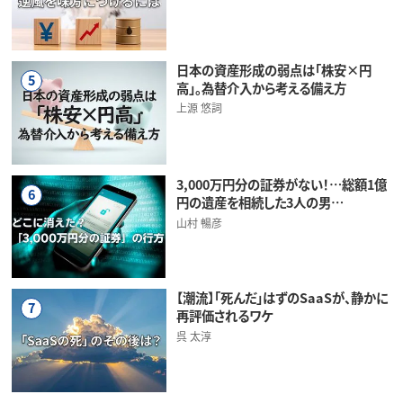
日本の資産形成の弱点は「株安×円
5
高」。為替介入から考える備え方
上源 悠詞
3,000万円分の証券がない！…総額1億
6
円の遺産を相続した3人の男…
山村 暢彦
【潮流】「死んだ」はずのSaaSが、静かに
7
再評価されるワケ
呉 太淳