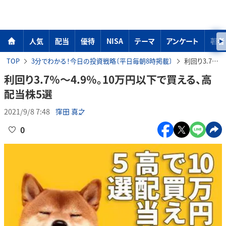
人気
配当
優待
NISA
テーマ
アンケート
著者
TOP
3分でわかる！今日の投資戦略〔平日毎朝8時掲載〕
利回り3.7％～4.9％。10万円以下で買える、高配当株5選
利回り3.7％～4.9％。10万円以下で買える、高
配当株5選
2021/9/8 7:48
窪田 真之
0