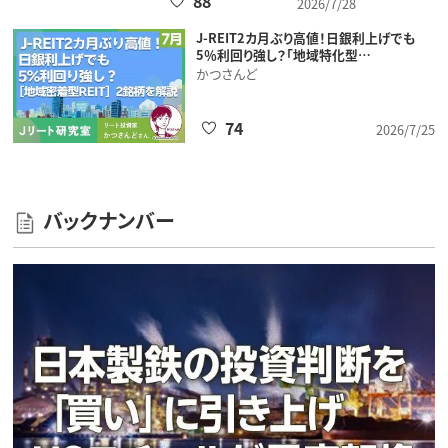
88
2026/7/28
J-REIT2カ月ぶり高値！日銀利上げでも
5％利回り強し？「地域特化型…
かつさんど
74
2026/7/25
バックナンバー