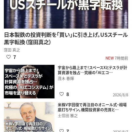
日本製鉄の投資判断を「買い」に引き上げ。USスチール
黒字転換（窪田真之）
窪田 真之
7
NEW
7時間前
宇宙から路上まで！スペースXとテスラが計
算資源を独占…究極の「AIエコ…
茂木 春輝
8
2026/8/8
米株V字回復で再注目のオニール式・相場
底打ちサイン。機関投資家の売買と…
土信田 雅之
7
2026/8/7