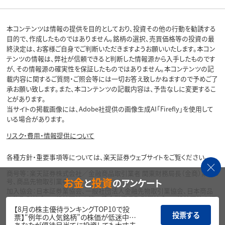
本コンテンツは情報の提供を目的としており、投資その他の行動を勧誘する
目的で、作成したものではありません。銘柄の選択、売買価格等の投資の最
終決定は、お客様ご自身でご判断いただきますようお願いいたします。本コン
テンツの情報は、弊社が信頼できると判断した情報源から入手したものです
が、その情報源の確実性を保証したものではありません。本コンテンツの記
載内容に関するご質問・ご照会等には一切お答え致しかねますので予めご了
承お願い致します。また、本コンテンツの記載内容は、予告なしに変更するこ
とがあります。
当サイトの掲載画像には、Adobe社提供の画像生成AI「Firefly」を使用して
いる場合があります。
リスク・費用・情報提供について
各種方針・重要事項等については、楽天証券ウェブサイトをご覧ください。
商号等：楽天証券株式会社／金融商品取引業者 関東財務局長（金商）第195
お金
投資
と
のアンケート
号、商品先物取引業者
加入協会：日本証券業協会、一般社団法人金融先物取引業協会、日本商品
先物取引協会、一般社団法人第二種金融商品取引業協会、一般社団法人資
産運用業協会
【8月の株主優待ランキングTOP10で投
投票する
票】“例年の人気銘柄”の株価が低迷中…
Copyright©