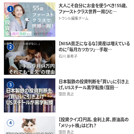
大人こそ自分にお金を使うべき！55歳、
1
ファーストクラス世界一周ひと…
トウシル編集チーム
【NISA貧乏になるな】資産は増えている
2
のに「毎月カツカツ」…手取…
石川 亜希子
日本製鉄の投資判断を「買い」に引き上
3
げ。USスチール黒字転換（窪田…
窪田 真之
【投資クイズ】円高、金利上昇、原油高の
4
「メリット株」はどれ？
窪田 真之