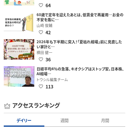
64
60歳で定年を迎えたあとは、低賃金で再雇用…お金の
不安を盾に…
山崎 俊輔
42
2026年も下半期に突入！「夏枯れ相場」前に見直した
い家計と…
横田 健一
36
日経平均4％の急落、キオクシアはストップ安。日本株、
AI相場…
トウシル編集チーム
113
アクセスランキング
デイリー
週間
月間