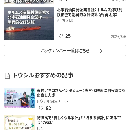
北米石油開発企業各社：ホルムズ海峡封
鎖影響で驚異的な好決算（西 勇太郎）
西 勇太郎
25
2026/8/6
バックナンバー一覧はこちら
トウシルおすすめの記事
東村アキコさんインタビュー：実写化映画に自ら資金を
出資し大成…
トウシル編集チーム
82
物価高で「貧しくなる家計」と「貯まる家計」にある"7
つ"の違い
しま