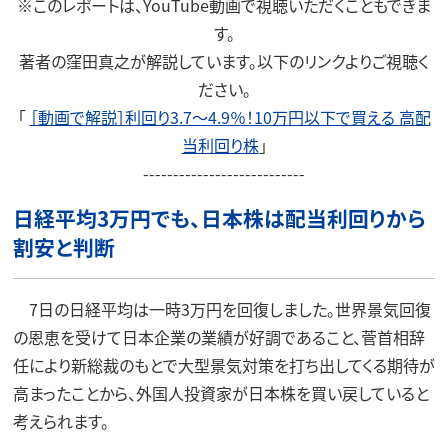
※このレポートは、YouTube動画で視聴いただくこともできま
す。
著者の窪田真之が解説しています。以下のリンクよりご視聴く
ださい。
「
［動画で解説］利回り3.7～4.9％！10万円以下で買える 高配
当利回り株
」
---------------------------
日経平均3万円でも、日本株は配当利回りから
割安と判断
7日の日経平均は一時3万円を回復しました。世界景気回復
の恩恵を受けて日本企業の業績が好調であること、菅首相辞
任により新総裁のもとで大型景気対策を打ち出してくる期待が
高まったことから、外国人投資家が日本株を買い戻していると
考えられます。