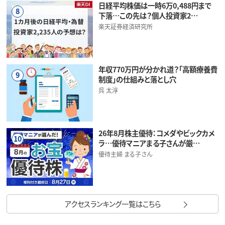
日経平均株価は一時6万0,488円まで
8
下落…この先は？個人投資家2…
楽天証券経済研究所
年収770万円が分かれ道？「高額療養費
9
制度」の仕組みと落とし穴
呉 太淳
26年8月株主優待：コメダやビックカメ
10
ラ…優待マニアまる子さんが厳…
優待主婦 まる子さん
アクセスランキング一覧はこちら