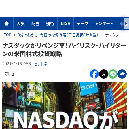
人気
配当
優待
NISA
テーマ
アンケート
著者
TOP
3分でわかる！今日の投資戦略〔平日毎朝8時掲載〕
ナスダックがリベンジ高！ハイリスク・ハイリターンの米国株式投資戦略
ナスダックがリベンジ高！ハイリスク・ハイリター
ンの米国株式投資戦略
2021/4/16 7:58
香川 睦
0