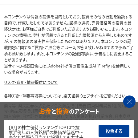
本コンテンツは情報の提供を目的としており、投資その他の行動を勧誘する
目的で、作成したものではありません。銘柄の選択、売買価格等の投資の最
終決定は、お客様ご自身でご判断いただきますようお願いいたします。本コン
テンツの情報は、弊社が信頼できると判断した情報源から入手したものです
が、その情報源の確実性を保証したものではありません。本コンテンツの記
載内容に関するご質問・ご照会等には一切お答え致しかねますので予めご了
承お願い致します。また、本コンテンツの記載内容は、予告なしに変更するこ
とがあります。
当サイトの掲載画像には、Adobe社提供の画像生成AI「Firefly」を使用して
いる場合があります。
リスク・費用・情報提供について
各種方針・重要事項等については、楽天証券ウェブサイトをご覧ください。
商号等：楽天証券株式会社／金融商品取引業者 関東財務局長（金商）第195
お金
投資
と
のアンケート
号、商品先物取引業者
加入協会：日本証券業協会、一般社団法人金融先物取引業協会、日本商品
先物取引協会、一般社団法人第二種金融商品取引業協会、一般社団法人資
産運用業協会
【8月の株主優待ランキングTOP10で投
投票する
票】“例年の人気銘柄”の株価が低迷中…
Copyright©
あなたが優待目当てに投資しても大丈夫