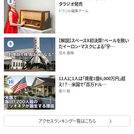
8
タラジオ発売
トウシル編集チーム
【解説】スペースX初決算！ベールを脱い
9
だイーロン・マスクによる「宇…
茂木 春輝
11人に1人は「資産1億6,000万円」超
10
え！？…米国で「百万ドル…
香川 睦
アクセスランキング一覧はこちら