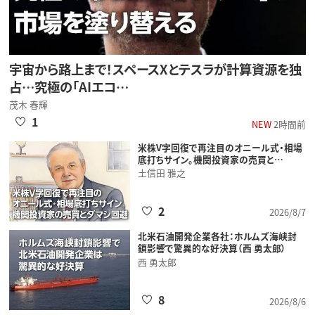
宇宙から路上まで！スペースXとテスラが計算資源を独
占…究極の「AIエコ…
茂木 春輝
1
NEW
2時間前
米株V字回復で再注目のオニール式・相場
底打ちサイン。機関投資家の売買と…
土信田 雅之
2
2026/8/7
北米石油開発企業各社：ホルムズ海峡封
鎖影響で驚異的な好決算（西 勇太郎）
西 勇太郎
8
2026/8/6