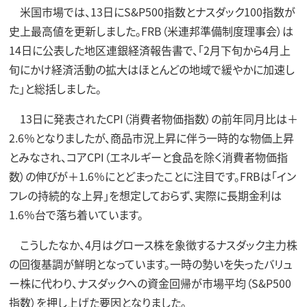
米国市場では、13日にS&P500指数とナスダック100指数が
史上最高値を更新しました。FRB（米連邦準備制度理事会）は
14日に公表した地区連銀経済報告書で、「2月下旬から4月上
旬にかけ経済活動の拡大はほとんどの地域で緩やかに加速し
た」と総括しました。
13日に発表されたCPI（消費者物価指数）の前年同月比は＋
2.6％となりましたが、商品市況上昇に伴う一時的な物価上昇
とみなされ、コアCPI（エネルギーと食品を除く消費者物価指
数）の伸びが＋1.6％にとどまったことに注目です。FRBは「イン
フレの持続的な上昇」を想定しておらず、実際に長期金利は
1.6％台で落ち着いています。
こうしたなか、4月はグロース株を象徴するナスダック主力株
の回復基調が鮮明となっています。一時の勢いを失ったバリュ
ー株に代わり、ナスダックへの資金回帰が市場平均（S&P500
指数）を押し上げた要因となりました。