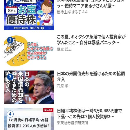
1
ラ…優待マニアまる子さんが厳…
優待主婦 まる子さん
この夏、キオクシア急落で個人投資家が
2
学んだこと…自分は暴落パニック…
足立 武志
日本の米国債売却を避けるための協調
3
介入
石原 順
日経平均株価は一時6万0,488円まで
4
下落…この先は？個人投資家2…
楽天証券経済研究所