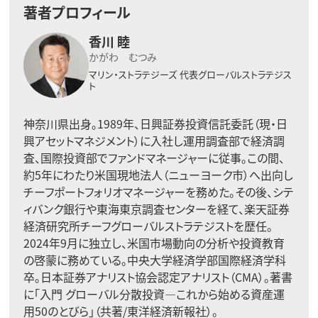
著者プロフィール
香川 睦
かがわ むつみ
マリン・ストラテジーズ
代表グローバルストラテジス
ト
神奈川県出身。1989年、日興証券投資信託委託（現・日
興アセットマネジメント）に入社し運用調査部で経済調
査、国際投資部でファンドマネージャーに従事。この間、
約5年にわたり米国現地法人（ニューヨーク市）へ出向し
チーフポートフォリオマネージャーを務めた。その後、シテ
ィバンク銀行や東海東京調査センターを経て、楽天証券
経済研究所チーフグローバルストラテジストを歴任。
2024年9月に独立し、米国市場動向の分析や投資教育
の啓蒙に務めている。中央大学経済学部国際経済学科
卒。日本証券アナリスト協会認定アナリスト（CMA）。著書
に「入門 グローバル分散投資―これから始める資産運
用50のとびら」（共著/東洋経済新報社）。