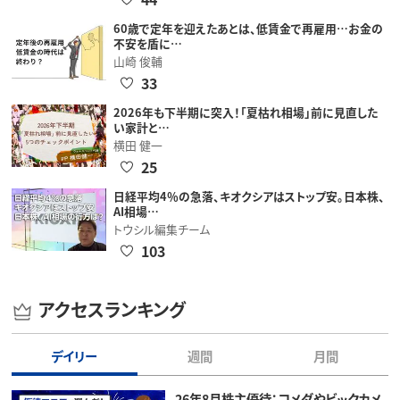
60歳で定年を迎えたあとは、低賃金で再雇用…お金の
不安を盾に…
山崎 俊輔
33
2026年も下半期に突入！「夏枯れ相場」前に見直した
い家計と…
横田 健一
25
日経平均4％の急落、キオクシアはストップ安。日本株、
AI相場…
トウシル編集チーム
103
アクセスランキング
デイリー
週間
月間
26年8月株主優待：コメダやビックカメ