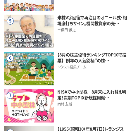
米株V字回復で再注目のオニール式・相
5
場底打ちサイン。機関投資家の売…
土信田 雅之
【8月の株主優待ランキングTOP10で投
6
票】“例年の人気銘柄”の株…
トウシル編集チーム
NISAで中小型株 8月末に入れ替え判
7
定！次期TOPIX新規採用候…
岡村 友哉
【1955（昭和30）年8月7日】トランジス