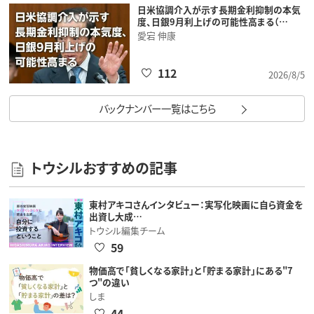
日米協調介入が示す長期金利抑制の本気
度、日銀9月利上げの可能性高まる（…
愛宕 伸康
112
2026/8/5
バックナンバー一覧はこちら
トウシルおすすめの記事
東村アキコさんインタビュー：実写化映画に自ら資金を
出資し大成…
トウシル編集チーム
59
物価高で「貧しくなる家計」と「貯まる家計」にある"7
つ"の違い
しま
44