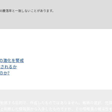
」の騰落率と一致しないことがあります。
擦の激化を警戒
り返されるか
のか?
を勧誘する目的で、作成したものではありません。銘柄の選択、売
ると判断した情報源から入手したものですが、その情報源の確実性