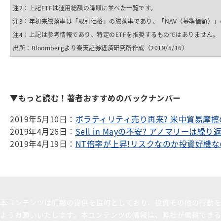
注2：上記ETFは運用総額の降順に並べた一覧です。
注3：年初来騰落率は「取引価格」の騰落率であり、「NAV（基準価額）
注4：上記は参考情報であり、特定のETFを推奨するものではありません。
出所：Bloombergより楽天証券経済研究所作成（2019/5/16）
▼もっと読む！著者おすすめのバックナンバー
2019年5月10日：
ボラティリティ売り再来? 米中貿易摩
2019年4月26日：
Sell in Mayの不安? アノマリーは繰
2019年4月19日：
NT倍率が上昇
!リスクなのか投資好機な
本コンテンツは情報の提供を目的としており、投資その他の行動
ようお願いいたします。本コンテンツの情報は、弊社が信頼でき