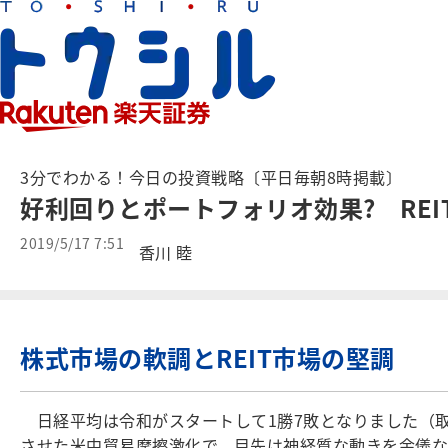
3分でわかる！今日の投資戦略〔平日毎朝8時掲載〕
好利回りとポートフォリオ効果? REI
2019/5/17 7:51
香川 睦
株式市場の軟調とREIT市場の堅調
日経平均は令和がスタートして1勝7敗となりました（取
させた米中貿易摩擦激化で、目先は神経質な動きを余儀な