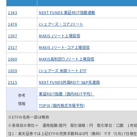
1343
NEXT FUNDS 東証REIT指数連動
1476
iシェアーズ・コアJリート
1597
MAXIS Jリート上場投信
2517
MAXIS Jリート･コア上場投信
1660
MAXIS高利回りJリート上場投信
1659
iシェアーズ 米国リート ETF
2515
NEXT FUNDS外国REIT･S&P先進国
東証REIT指数（国内REIT平均）
参考
情報
TOPIX (国内株式市場平均)
※ETFの名称一部は略称
※各項目の単位＝ 運用総額:億円 取引価格：円 取引単位：口数 1年
注1：楽天証券では上記ETFの売買手数料は0円（無料）です（5月17日現