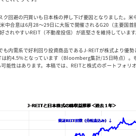
リスク回避の円買いも日本株の押し下げ要因となりました。米中
中合意は6月28～29日に大阪で開催されるG20（主要国
好されやすいREIT（不動産投信）が底堅さを維持しています
内需系で好利回り投資商品であるJ-REITが株式より優勢と
REITは約4.5%となっています（Bloomberg集計/15
る可能性はあります。本稿では、REITと株式のポートフォ