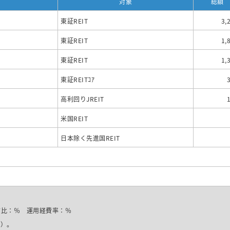
対象
総額
東証REIT
3,
東証REIT
1,
東証REIT
1,
東証REITｺｱ
高利回りJREIT
米国REIT
日本除く先進国REIT
前比：％ 運用経費率：％
在）。