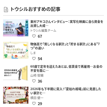
トウシルおすすめの記事
東村アキコさんインタビュー：実写化映画に自ら資金を
出資し大成…
トウシル編集チーム
67
物価高で「貧しくなる家計」と「貯まる家計」にある"7
つ"の違い
しま
54
60歳で定年を迎えたあとは、低賃金で再雇用…お金の
不安を盾に…
山崎 俊輔
36
2026年も下半期に突入！「夏枯れ相場」前に見直した
い家計と…
横田 健一
29