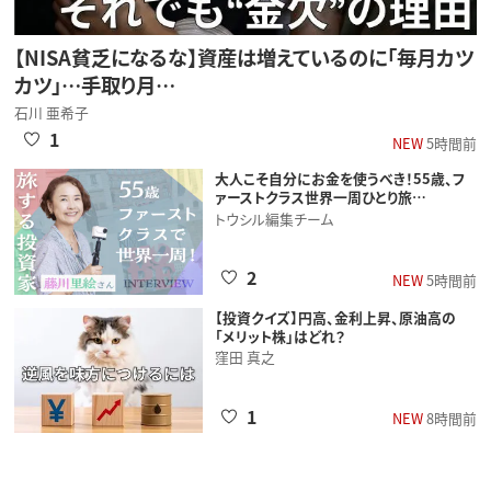
【NISA貧乏になるな】資産は増えているのに「毎月カツ
カツ」…手取り月…
石川 亜希子
1
NEW
5時間前
大人こそ自分にお金を使うべき！55歳、フ
ァーストクラス世界一周ひとり旅…
トウシル編集チーム
2
NEW
5時間前
【投資クイズ】円高、金利上昇、原油高の
「メリット株」はどれ？
窪田 真之
1
NEW
8時間前