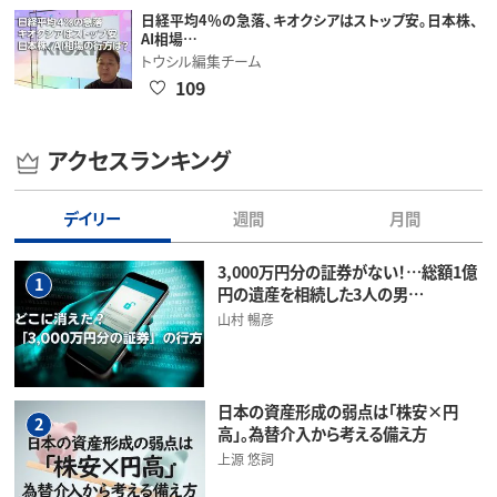
日経平均4％の急落、キオクシアはストップ安。日本株、
AI相場…
トウシル編集チーム
109
アクセスランキング
デイリー
週間
月間
3,000万円分の証券がない！…総額1億
1
円の遺産を相続した3人の男…
山村 暢彦
日本の資産形成の弱点は「株安×円
2
高」。為替介入から考える備え方
上源 悠詞