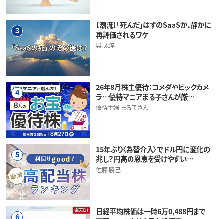
【潮流】「死んだ」はずのSaaSが、静かに
3
再評価されるワケ
呉 太淳
26年8月株主優待：コメダやビックカメ
4
ラ…優待マニアまる子さんが厳…
優待主婦 まる子さん
15年ぶり〈為替介入〉でドル円に変化の
5
兆し？円高の恩恵を受けやすい…
佐藤 勝己
日経平均株価は一時6万0,488円まで
6