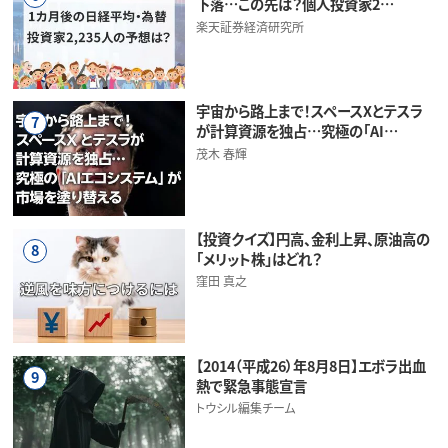
下落…この先は？個人投資家2…
楽天証券経済研究所
宇宙から路上まで！スペースXとテスラ
7
が計算資源を独占…究極の「AI…
茂木 春輝
【投資クイズ】円高、金利上昇、原油高の
8
「メリット株」はどれ？
窪田 真之
【2014（平成26）年8月8日】エボラ出血
9
熱で緊急事態宣言
トウシル編集チーム