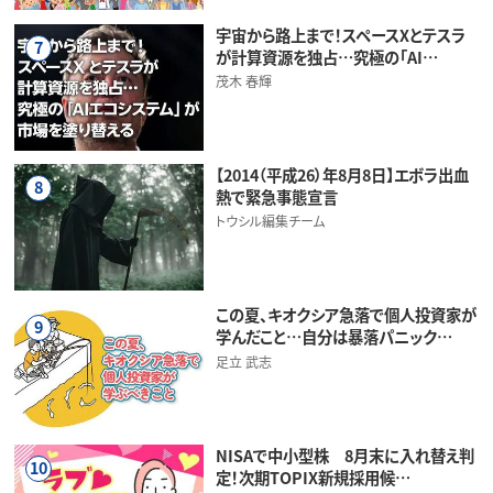
宇宙から路上まで！スペースXとテスラ
7
が計算資源を独占…究極の「AI…
茂木 春輝
【2014（平成26）年8月8日】エボラ出血
8
熱で緊急事態宣言
トウシル編集チーム
この夏、キオクシア急落で個人投資家が
9
学んだこと…自分は暴落パニック…
足立 武志
NISAで中小型株 8月末に入れ替え判
10
定！次期TOPIX新規採用候…