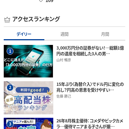
アクセスランキング
デイリー
週間
月間
3,000万円分の証券がない！…総額1億
1
円の遺産を相続した3人の男…
山村 暢彦
15年ぶり〈為替介入〉でドル円に変化の
2
兆し？円高の恩恵を受けやすい…
佐藤 勝己
26年8月株主優待：コメダやビックカメ
3
ラ…優待マニアまる子さんが厳…