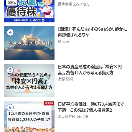
優待主婦 まる子さん
【潮流】「死んだ」はずのSaaSが、静かに
4
再評価されるワケ
呉 太淳
日本の資産形成の弱点は「株安×円
5
高」。為替介入から考える備え方
上源 悠詞
日経平均株価は一時6万0,488円まで
6
下落…この先は？個人投資家2…
楽天証券経済研究所