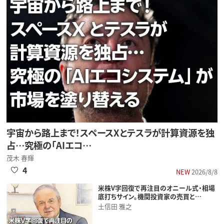
宇宙から路上まで！スペースXとテスラが計算資源を独
占…究極の「AIエコ…
茂木 春輝
4
NEW
2026/8/8
米株V字回復で再注目のオニール式・相場
底打ちサイン。機関投資家の売買と…
土信田 雅之