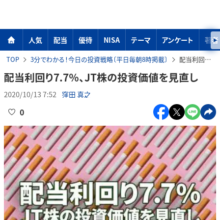
人気
配当
優待
NISA
テーマ
アンケート
著者
TOP
3分でわかる！今日の投資戦略〔平日毎朝8時掲載〕
配当利回り7.7％、JT株の投資価値を見直し
配当利回り7.7％、JT株の投資価値を見直し
2020/10/13 7:52
窪田 真之
0