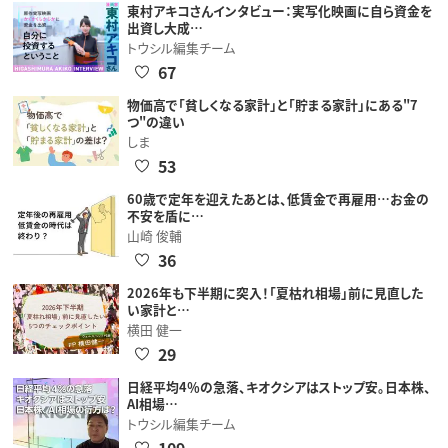
東村アキコさんインタビュー：実写化映画に自ら資金を
出資し大成…
トウシル編集チーム
67
物価高で「貧しくなる家計」と「貯まる家計」にある"7
つ"の違い
しま
53
60歳で定年を迎えたあとは、低賃金で再雇用…お金の
不安を盾に…
山崎 俊輔
36
2026年も下半期に突入！「夏枯れ相場」前に見直した
い家計と…
横田 健一
29
日経平均4％の急落、キオクシアはストップ安。日本株、
AI相場…
トウシル編集チーム
109