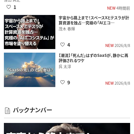
1
NEW
4時間前
宇宙から路上まで！スペースXとテスラが計
算資源を独占…究極の「AIエコ…
茂木 春輝
4
NEW
2026/8/8
【潮流】「死んだ」はずのSaaSが、静かに再
評価されるワケ
呉 太淳
9
NEW
2026/8/8
バックナンバー