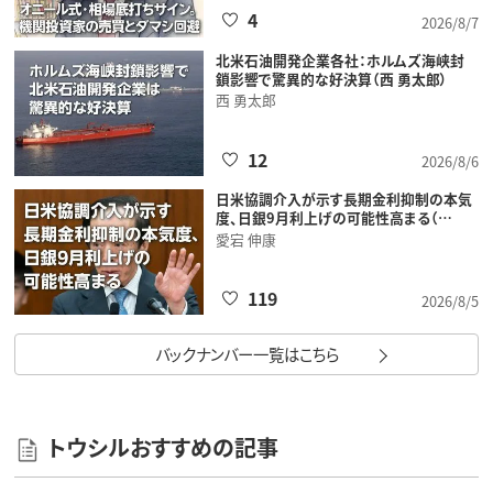
4
2026/8/7
北米石油開発企業各社：ホルムズ海峡封
鎖影響で驚異的な好決算（西 勇太郎）
西 勇太郎
12
2026/8/6
日米協調介入が示す長期金利抑制の本気
度、日銀9月利上げの可能性高まる（…
愛宕 伸康
119
2026/8/5
バックナンバー一覧はこちら
トウシルおすすめの記事