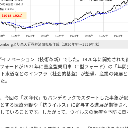
oombergより楽天証券経済研究所作成（1920年初～1929年末）
がイノベーション（技術革新）でした。1920年に開始され
ォードが1921年に量産型乗用車（T型フォード）の「年間
下水道などのインフラ（社会的基盤）が整備。産業の発展と個
した。
、今回の「20年代」もパンデミックでスタートした事象が似
とする医療分野や「抗ウイルス」に寄与する進展が期待されて
していることです。したがって、ウイルスの治療や予防に関