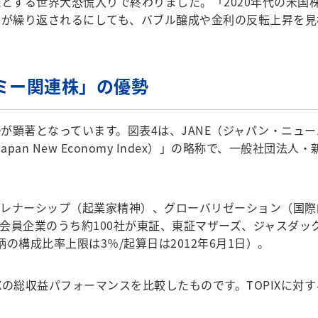
機とする世界大恐慌入りで終わりました。「2020年代の米国
」が繰り返されるにしても、バブル醸成や金利の反転上昇を
ミー関連株」の優勢
顕著となっています。図表4は、JANE（ジャパン・ニューエ
an New Economy Index）」の略称で、一般社団法
レナーシップ（起業家精神）、グローバリゼーション（国際的
員企業のうち約100社が東証、東証マザーズ、ジャスダック
構成比率上限は3％/起算日は2012年6月1日）。
PIXの総収益パフォーマンスを比較したものです。TOPIXに