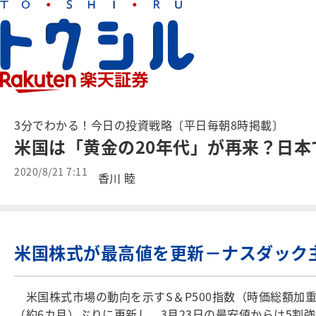
3分でわかる！今日の投資戦略〔平日毎朝8時掲載〕
米国は「黄金の20年代」が再来？日
2020/8/21 7:11
香川 睦
米国株式が最高値を更新－ナスダック
米国株式市場の動向を示すS＆P500指数（時価総額加重平
（約6カ月）ぶりに更新し、3月23日の最安値からは5