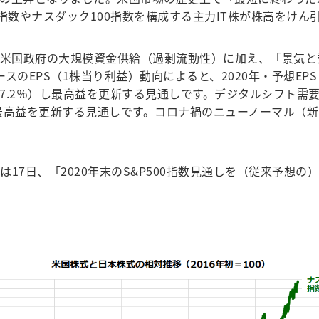
指数やナスダック100指数を構成する主力IT株が株高をけん
米国政府の大規模資金供給（過剰流動性）に加え、「景気と業
スのEPS（1株当り利益）動向によると、2020年・予想EPS（
（＋27.2％）し最高益を更新する見通しです。デジタルシフト需
22年も最高益を更新する見通しです。コロナ禍のニューノーマ
日、「2020年末のS&P500指数見通しを（従来予想の）3,