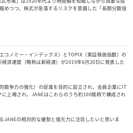
株式市場」は1920年代より時間軸を短縮しながら慎重な成
見極めつつ、株式が急落するリスクを意識した「長期分散投
コノミー・インデックス）とTOPIX（東証株価指数）の
人・新経済連盟（略称は新経連）が2019年6月20日に発表した
競争力の強化）の促進を目的に設立され、会員企業にIT
に上場され、JANEはこれらのうち約100銘柄で構成され
対するJANEの相対的な優勢と復元力に注目したいと思いま