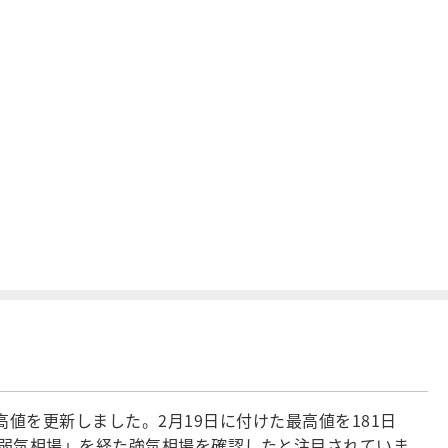
高値を更新しました。2月19日に付けた最高値を181日
た弱気相場」を経た強気相場を確認したと注目されていま