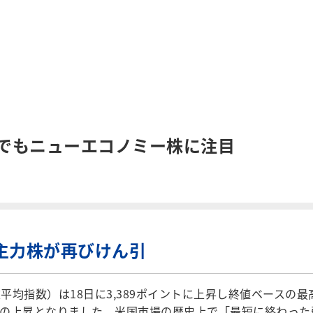
本でもニューエコノミー株に注目
主力株が再びけん引
均指数）は18日に3,389ポイントに上昇し終値ベースの最
割強の上昇となりました。米国市場の歴史上で「最短に終わっ