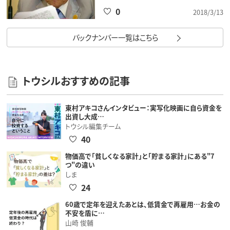
0
2018/3/13
バックナンバー一覧はこちら
トウシルおすすめの記事
東村アキコさんインタビュー：実写化映画に自ら資金を
出資し大成…
トウシル編集チーム
40
物価高で「貧しくなる家計」と「貯まる家計」にある"7
つ"の違い
しま
24
60歳で定年を迎えたあとは、低賃金で再雇用…お金の
不安を盾に…
山崎 俊輔