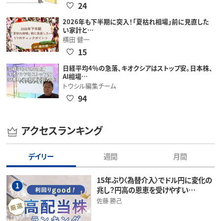
24
2026年も下半期に突入！「夏枯れ相場」前に見直した
い家計と…
横田 健一
15
日経平均4％の急落、キオクシアはストップ安。日本株、
AI相場…
トウシル編集チーム
94
アクセスランキング
デイリー
週間
月間
15年ぶり〈為替介入〉でドル円に変化の
1
兆し？円高の恩恵を受けやすい…
佐藤 勝己