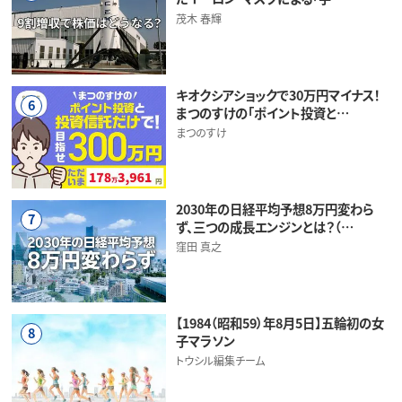
茂木 春輝
キオクシアショックで30万円マイナス！
6
まつのすけの「ポイント投資と…
まつのすけ
2030年の日経平均予想8万円変わら
7
ず、三つの成長エンジンとは？（…
窪田 真之
【1984（昭和59）年8月5日】五輪初の女
8
子マラソン
トウシル編集チーム