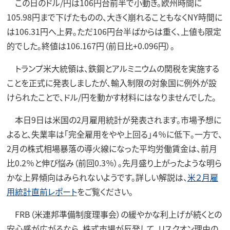
この日のドル/円は106円台前半で小動き。欧州時間に
105.98円まで下げたものの、大きく崩れることもなくNY時間に
は106.31円へ上昇。ただ106円台半ばからは重く、上値も限定
的でした。終値は106.167円（前日比+0.096円）。
トランプ米大統領は、鉄鋼とアルミニウムの関税を実施する
ことを正式に発表しましたが、輸入制限の対象国に例外が設
けられたことで、ドル/円を動かす材料にはなりませんでした。
本日9日は米国の2月雇用統計が発表されます。市場予想に
よると、失業率は「完全雇用をやや上回る」４％に低下。一方で、
2月の株式相場暴落の導火線になった平均労働賃金は、前月
比0.2％と伸び悩み（前回0.3％）。先月盛り上がったような明ら
かな上昇傾向はみられないようです。詳しい解説は、
米２月雇
用統計直前レポート
をご覧ください。
FRB（米連邦準備制度理事会）の緩やかな利上げが続くとの
安心感が広がるなら、株式市場が反発して、リスクオン理由の