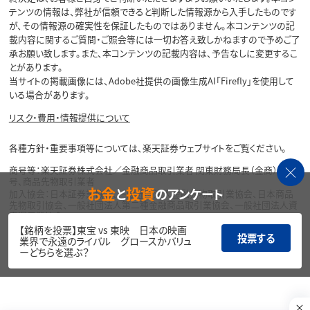
テンツの情報は、弊社が信頼できると判断した情報源から入手したものです
が、その情報源の確実性を保証したものではありません。本コンテンツの記
載内容に関するご質問・ご照会等には一切お答え致しかねますので予めご了
承お願い致します。また、本コンテンツの記載内容は、予告なしに変更するこ
とがあります。
当サイトの掲載画像には、Adobe社提供の画像生成AI「Firefly」を使用して
いる場合があります。
リスク・費用・情報提供について
各種方針・重要事項等については、楽天証券ウェブサイトをご覧ください。
商号等：楽天証券株式会社／金融商品取引業者 関東財務局長（金商）第195
号、商品先物取引業者
お金
投資
と
のアンケート
加入協会：日本証券業協会、一般社団法人金融先物取引業協会、日本商品
先物取引協会、一般社団法人第二種金融商品取引業協会、一般社団法人資
産運用業協会
【銘柄を投票】東宝 vs 東映 日本の映画
投票する
Copyright©
業界で永遠のライバル グロースかバリュ
1999-2026 Rakuten Securities, Inc. All
ーどちらを選ぶ？
Rights Reserved.