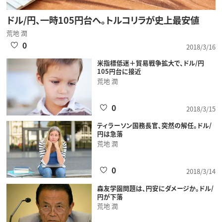
ドル/円、一時105円台へ。トルコリラが史上最安値
荒地 潤
0
2018/3/16
米指標低迷＋貿易戦争拡大で、ドル/円
105円台に接近
荒地 潤
0
2018/3/15
ティラーソン国務長官、突然の解任。ドル/
円は急落
荒地 潤
0
2018/3/14
森友学園問題は、円安にダメージか。ドル/
円が下落
荒地 潤