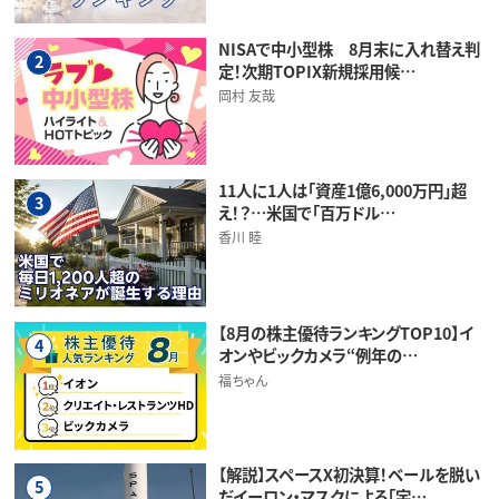
NISAで中小型株 8月末に入れ替え判
2
定！次期TOPIX新規採用候…
岡村 友哉
11人に1人は「資産1億6,000万円」超
3
え！？…米国で「百万ドル…
香川 睦
【8月の株主優待ランキングTOP10】イ
4
オンやビックカメラ“例年の…
福ちゃん
【解説】スペースX初決算！ベールを脱い
5
だイーロン・マスクによる「宇…