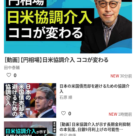
［動画］【円相場】日米協調介入 ココが変わる
田中泰輔
0
NEW
30分前
日本の米国債売却を避けるための協調介
入
石原 順
0
NEW
1時間前
［動画］日米協調介入が示す長期金利抑制
の本気度、日銀9月利上げの可能性…
愛宕 伸康