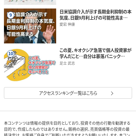
日米協調介入が示す長期金利抑制の本
9
気度、日銀9月利上げの可能性高ま…
愛宕 伸康
この夏、キオクシア急落で個人投資家が
10
学んだこと…自分は暴落パニック…
足立 武志
アクセスランキング一覧はこちら
本コンテンツは情報の提供を目的としており、投資その他の行動を勧誘する
目的で、作成したものではありません。銘柄の選択、売買価格等の投資の最
終決定は、お客様ご自身でご判断いただきますようお願いいたします。本コン