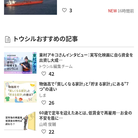
3
NEW
16時間前
トウシルおすすめの記事
東村アキコさんインタビュー：実写化映画に自ら資金を
出資し大成…
トウシル編集チーム
42
物価高で「貧しくなる家計」と「貯まる家計」にある"7
つ"の違い
しま
26
60歳で定年を迎えたあとは、低賃金で再雇用…お金の
不安を盾に…
山崎 俊輔
22