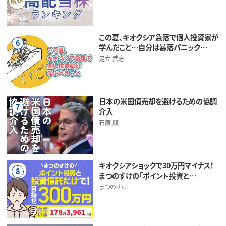
この夏、キオクシア急落で個人投資家が
6
学んだこと…自分は暴落パニック…
足立 武志
日本の米国債売却を避けるための協調
7
介入
石原 順
キオクシアショックで30万円マイナス！
8
まつのすけの「ポイント投資と…
まつのすけ