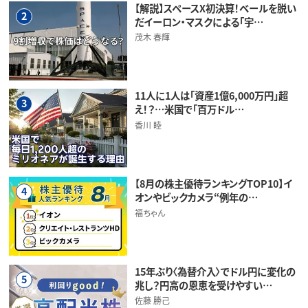
【解説】スペースX初決算！ベールを脱い
2
だイーロン・マスクによる「宇…
茂木 春輝
11人に1人は「資産1億6,000万円」超
3
え！？…米国で「百万ドル…
香川 睦
【8月の株主優待ランキングTOP10】イ
4
オンやビックカメラ“例年の…
福ちゃん
15年ぶり〈為替介入〉でドル円に変化の
5
兆し？円高の恩恵を受けやすい…
佐藤 勝己