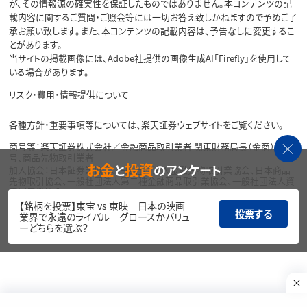
が、その情報源の確実性を保証したものではありません。本コンテンツの記
載内容に関するご質問・ご照会等には一切お答え致しかねますので予めご了
承お願い致します。また、本コンテンツの記載内容は、予告なしに変更するこ
とがあります。
当サイトの掲載画像には、Adobe社提供の画像生成AI「Firefly」を使用して
いる場合があります。
リスク・費用・情報提供について
各種方針・重要事項等については、楽天証券ウェブサイトをご覧ください。
商号等：楽天証券株式会社／金融商品取引業者 関東財務局長（金商）第195
号、商品先物取引業者
お金
投資
と
のアンケート
加入協会：日本証券業協会、一般社団法人金融先物取引業協会、日本商品
先物取引協会、一般社団法人第二種金融商品取引業協会、一般社団法人資
産運用業協会
【銘柄を投票】東宝 vs 東映 日本の映画
投票する
Copyright©
業界で永遠のライバル グロースかバリュ
1999-2026 Rakuten Securities, Inc. All
ーどちらを選ぶ？
Rights Reserved.