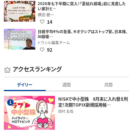
2026年も下半期に突入！「夏枯れ相場」前に見直した
い家計と…
横田 健一
14
日経平均4％の急落、キオクシアはストップ安。日本株、
AI相場…
トウシル編集チーム
92
アクセスランキング
デイリー
週間
月間
NISAで中小型株 8月末に入れ替え判
1
定！次期TOPIX新規採用候…
岡村 友哉