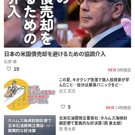
日本の米国債売却を避けるための協調介入
石原 順
19
NEW
8時間前
この夏、キオクシア急落で個人投資家が学
んだこと…自分は暴落パニックをど…
足立 武志
5
NEW
13時間前
北米石油開発企業各社：ホルムズ海峡封
鎖影響で驚異的な好決算（西 勇太郎）
西 勇太郎