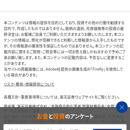
本コンテンツは情報の提供を目的としており、投資その他の行動を勧誘する
目的で、作成したものではありません。銘柄の選択、売買価格等の投資の最
終決定は、お客様ご自身でご判断いただきますようお願いいたします。本コン
テンツの情報は、弊社が信頼できると判断した情報源から入手したものです
が、その情報源の確実性を保証したものではありません。本コンテンツの記
載内容に関するご質問・ご照会等には一切お答え致しかねますので予めご了
承お願い致します。また、本コンテンツの記載内容は、予告なしに変更するこ
とがあります。
当サイトの掲載画像には、Adobe社提供の画像生成AI「Firefly」を使用して
いる場合があります。
リスク・費用・情報提供について
各種方針・重要事項等については、楽天証券ウェブサイトをご覧ください。
商号等：楽天証券株式会社／金融商品取引業者 関東財務局長（金商）第195
号、商品先物取引業者
お金
投資
と
のアンケート
加入協会：日本証券業協会、一般社団法人金融先物取引業協会、日本商品
先物取引協会、一般社団法人第二種金融商品取引業協会、一般社団法人資
産運用業協会