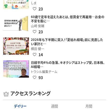
しま
23
60歳で定年を迎えたあとは、低賃金で再雇用…お金の
不安を盾に…
山崎 俊輔
23
2026年も下半期に突入！「夏枯れ相場」前に見直した
い家計と…
横田 健一
14
日経平均4％の急落、キオクシアはストップ安。日本株、
AI相場…
トウシル編集チーム
93
アクセスランキング
デイリー
週間
月間