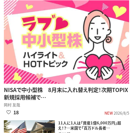
NISAで中小型株 8月末に入れ替え判定！次期TOPIX
新規採用候補で…
岡村 友哉
18
NEW
2026/8/5
11人に1人は「資産1億6,000万円」超
え！？…米国で「百万ドル長者…