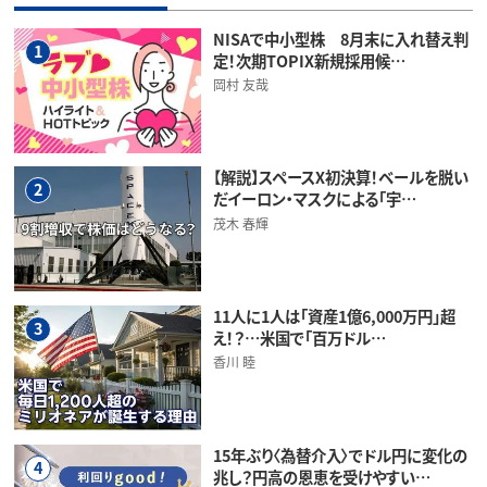
NISAで中小型株 8月末に入れ替え判
1
定！次期TOPIX新規採用候…
岡村 友哉
【解説】スペースX初決算！ベールを脱い
2
だイーロン・マスクによる「宇…
茂木 春輝
11人に1人は「資産1億6,000万円」超
3
え！？…米国で「百万ドル…
香川 睦
15年ぶり〈為替介入〉でドル円に変化の
4
兆し？円高の恩恵を受けやすい…