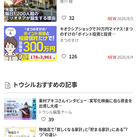
香川 睦
32
NEW
2026/8/5
キオクシアショックで30万円マイナス！まつ
のすけの「ポイント投資と投資…
まつのすけ
126
NEW
2026/8/4
トウシルおすすめの記事
東村アキコさんインタビュー：実写化映画に自ら資金を
出資し大成…
トウシル編集チーム
39
物価高で「貧しくなる家計」と「貯まる家計」にある"7
つ"の違い