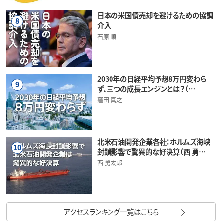
日本の米国債売却を避けるための協調
8
介入
石原 順
2030年の日経平均予想8万円変わら
9
ず、三つの成長エンジンとは？（…
窪田 真之
北米石油開発企業各社：ホルムズ海峡
10
封鎖影響で驚異的な好決算（西 勇…
西 勇太郎
アクセスランキング一覧はこちら