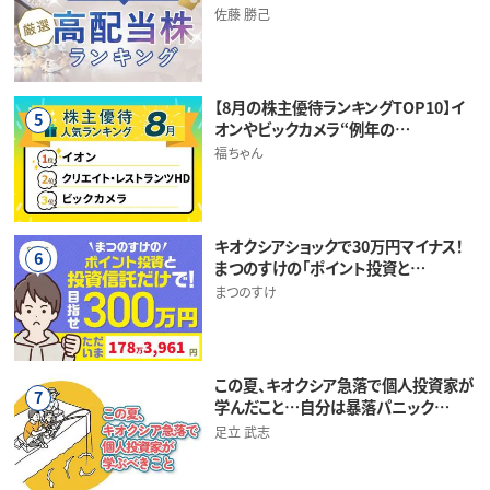
佐藤 勝己
【8月の株主優待ランキングTOP10】イ
5
オンやビックカメラ“例年の…
福ちゃん
キオクシアショックで30万円マイナス！
6
まつのすけの「ポイント投資と…
まつのすけ
この夏、キオクシア急落で個人投資家が
7
学んだこと…自分は暴落パニック…
足立 武志