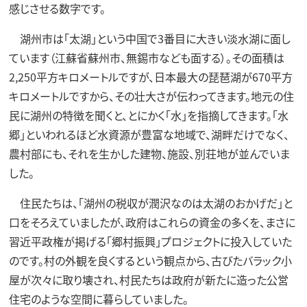
感じさせる数字です。
湖州市は「太湖」という中国で3番目に大きい淡水湖に面し
ています（江蘇省蘇州市、無錫市なども面する）。その面積は
2,250平方キロメートルですが、日本最大の琵琶湖が670平方
キロメートルですから、その壮大さが伝わってきます。地元の住
民に湖州の特徴を聞くと、とにかく「水」を指摘してきます。「水
郷」といわれるほど水資源が豊富な地域で、湖畔だけでなく、
農村部にも、それを生かした建物、施設、別荘地が並んでいま
した。
住民たちは、「湖州の税収が潤沢なのは太湖のおかげだ」と
口をそろえていましたが、政府はこれらの資金の多くを、まさに
習近平政権が掲げる「郷村振興」プロジェクトに投入していた
のです。村の外観を良くするという観点から、古びたバラック小
屋が次々に取り壊され、村民たちは政府が新たに造った公営
住宅のような空間に暮らしていました。