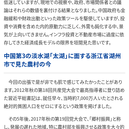
低迷していますが、現地での視察や、政府、市場関係者との議
論はそれらの数値を裏付ける結果となりました。中国政府も金
融緩和や財政出動といった政策ツールを駆使していますが、投
資や消費を含めた内的原動力に乏しく、外需も鈍化する中、景
気が上向いてきません。インフラ投資と不動産市場に過度に依
存してきた経済成長モデルの限界を垣間見た思いです。
中国第3の淡水湖「太湖」に面する浙江省湖州
市で見た農村の今
今回の出張で是が非でも肌で感じてみたかったことがあり
ます。2012年秋の第18回共産党大会で最高指導者に登り詰め
た習近平総書記は、就任早々、当時約7,000万人いたとされる
絶対的貧困人口をゼロにするという政策を掲げました。
その5年後、2017年秋の第19回党大会で、「郷村振興」と称
し、発展の遅れた地域、特に農村部を振興させる政策を大々的