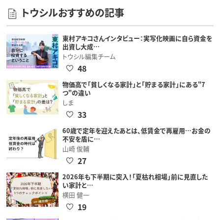
トウシルおすすめの記事
東村アキコさんインタビュー：実写化映画に自ら資金を
出資し大成…
トウシル編集チーム
48
物価高で「貧しくなる家計」と「貯まる家計」にある"7
つ"の違い
しま
33
60歳で定年を迎えたあとは、低賃金で再雇用…お金の
不安を盾に…
山崎 俊輔
27
2026年も下半期に突入！「夏枯れ相場」前に見直した
い家計と…
横田 健一
19