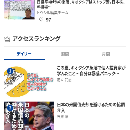
日経平均4％の急落、キオクシアはストップ安。日本株、
AI相場…
トウシル編集チーム
97
アクセスランキング
デイリー
週間
月間
この夏、キオクシア急落で個人投資家が
1
学んだこと…自分は暴落パニック…
足立 武志
日本の米国債売却を避けるための協調
2
介入
石原 順