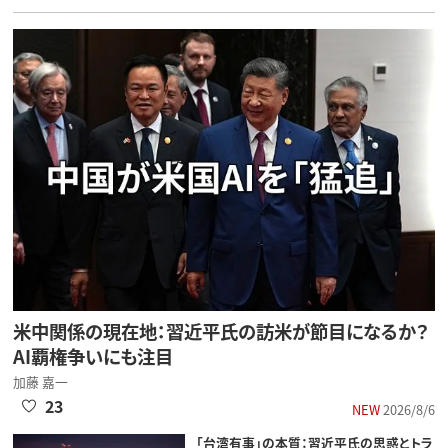
米中関係の現在地：習近平氏の訪米が節目になるか？
AI覇権争いにも注目
加藤 嘉一
23
NEW
2026/8/6
「台湾有事」の本質：習近平氏の思惑とトラ