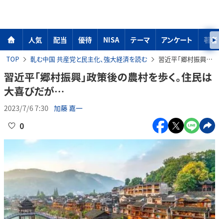
人気
配当
優待
NISA
テーマ
アンケート
著者
TOP
軋む中国 共産党と民主化、強大経済を読む
習近平「郷村振興」政策後の農村を歩く。住民は大喜びだが…
習近平「郷村振興」政策後の農村を歩く。住民は
大喜びだが…
2023/7/6 7:30
加藤 嘉一
0