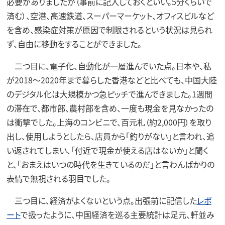
必要がありましたが（事前に記入しておくといい。5分くらいで
済む）、空港、高速鉄道、スーパーマーケット、オフィスビルなど
を含め、感染症対策が原因で制限されるという状況は見られ
ず、自由に移動をすることができました。
二つ目に、電子化、自動化が一層進んでいた点。日本や、私
が2018～2020年まで暮らした香港などと比べても、中国大陸
のデジタル化は大規模かつ急ピッチで進んできました。1週間
の滞在で、都市部、農村部を含め、一度も現金を見なかったの
は衝撃でした。上海のコンビニで、百元札（約2,000円）を取り
出し、使用しようとしたら、店員から「釣りがない」と言われ、追
い返されてしまい、「付近で現金が使える店はないか」と聞く
と、「おまえはいつの時代を生きているのだ」と言わんばかりの
表情で無視される羽目でした。
三つ目に、経済がよくないという点。出張前に配信した
レポ
ート
で扱ったように、中国経済を巡る主要統計は足元、軒並み