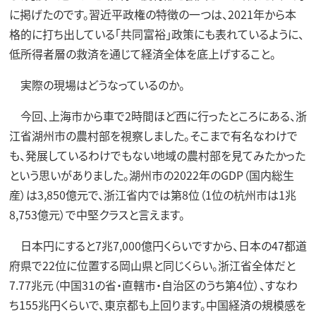
に掲げたのです。習近平政権の特徴の一つは、2021年から本
格的に打ち出している「共同富裕」政策にも表れているように、
低所得者層の救済を通じて経済全体を底上げすること。
実際の現場はどうなっているのか。
今回、上海市から車で2時間ほど西に行ったところにある、浙
江省湖州市の農村部を視察しました。そこまで有名なわけで
も、発展しているわけでもない地域の農村部を見てみたかった
という思いがありました。湖州市の2022年のGDP（国内総生
産）は3,850億元で、浙江省内では第8位（1位の杭州市は1兆
8,753億元）で中堅クラスと言えます。
日本円にすると7兆7,000億円くらいですから、日本の47都道
府県で22位に位置する岡山県と同じくらい。浙江省全体だと
7.77兆元（中国31の省・直轄市・自治区のうち第4位）、すなわ
ち155兆円くらいで、東京都も上回ります。中国経済の規模感を