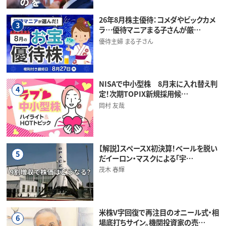
26年8月株主優待：コメダやビックカメ
3
ラ…優待マニアまる子さんが厳…
優待主婦 まる子さん
NISAで中小型株 8月末に入れ替え判
4
定！次期TOPIX新規採用候…
岡村 友哉
【解説】スペースX初決算！ベールを脱い
5
だイーロン・マスクによる「宇…
茂木 春輝
米株V字回復で再注目のオニール式・相
6
場底打ちサイン。機関投資家の売…