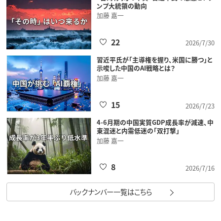
ンプ大統領の動向
加藤 嘉一
22
2026/7/30
習近平氏が「主導権を握り、米国に勝つ」と
示唆した中国のAI戦略とは？
加藤 嘉一
15
2026/7/23
4-6月期の中国実質GDP成長率が減速、中
東混迷と内需低迷の「双打撃」
加藤 嘉一
8
2026/7/16
バックナンバー一覧はこちら