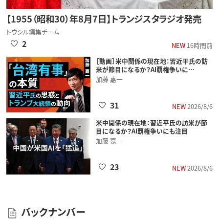
【1955（昭和30）年8月7日】トランジスタラジオ発売
トウシル編集チーム
2
NEW
16時間前
［動画］米中関係の現在地：習近平氏の訪
米が節目になるか？AI覇権争いに…
加藤 嘉一
31
NEW
2026/8/6
米中関係の現在地：習近平氏の訪米が節
目になるか？AI覇権争いにも注目
加藤 嘉一
23
NEW
2026/8/6
バックナンバー