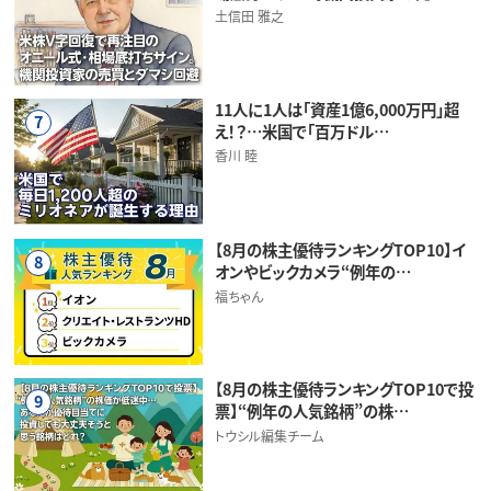
土信田 雅之
11人に1人は「資産1億6,000万円」超
7
え！？…米国で「百万ドル…
香川 睦
【8月の株主優待ランキングTOP10】イ
8
オンやビックカメラ“例年の…
福ちゃん
【8月の株主優待ランキングTOP10で投
9
票】“例年の人気銘柄”の株…
トウシル編集チーム