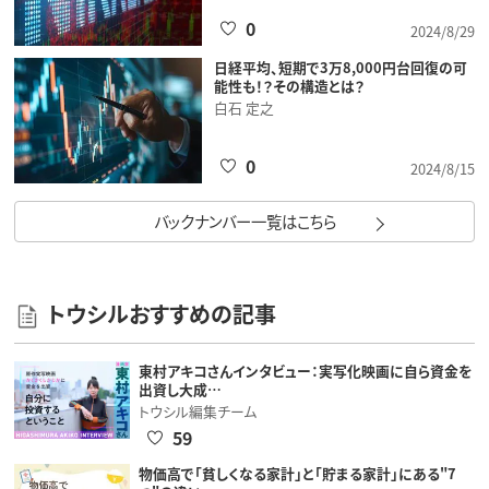
0
2024/8/29
日経平均、短期で3万8,000円台回復の可
能性も！？その構造とは？
白石 定之
0
2024/8/15
バックナンバー一覧はこちら
トウシルおすすめの記事
東村アキコさんインタビュー：実写化映画に自ら資金を
出資し大成…
トウシル編集チーム
59
物価高で「貧しくなる家計」と「貯まる家計」にある"7