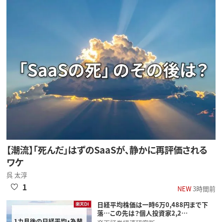
【潮流】「死んだ」はずのSaaSが、静かに再評価される
ワケ
呉 太淳
1
NEW
3時間前
日経平均株価は一時6万0,488円まで下
落…この先は？個人投資家2,2…