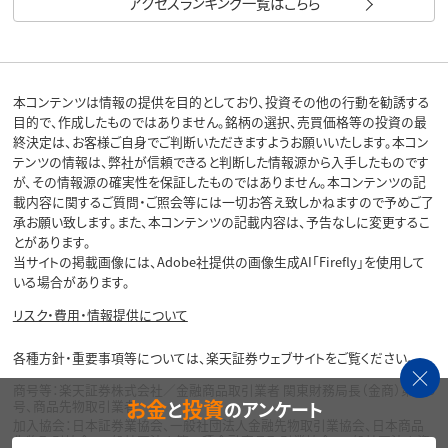
アクセスランキング一覧はこちら
本コンテンツは情報の提供を目的としており、投資その他の行動を勧誘する
目的で、作成したものではありません。銘柄の選択、売買価格等の投資の最
終決定は、お客様ご自身でご判断いただきますようお願いいたします。本コン
テンツの情報は、弊社が信頼できると判断した情報源から入手したものです
が、その情報源の確実性を保証したものではありません。本コンテンツの記
載内容に関するご質問・ご照会等には一切お答え致しかねますので予めご了
承お願い致します。また、本コンテンツの記載内容は、予告なしに変更するこ
とがあります。
当サイトの掲載画像には、Adobe社提供の画像生成AI「Firefly」を使用して
いる場合があります。
リスク・費用・情報提供について
各種方針・重要事項等については、楽天証券ウェブサイトをご覧ください。
商号等：楽天証券株式会社／金融商品取引業者 関東財務局長（金商）第195
お金
投資
と
のアンケート
号、商品先物取引業者
加入協会：日本証券業協会、一般社団法人金融先物取引業協会、日本商品
先物取引協会、一般社団法人第二種金融商品取引業協会、一般社団法人資