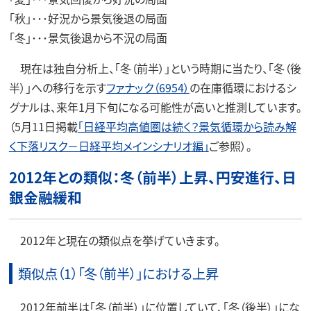
「秋」･･･好況から景気後退の局面
「冬」･･･景気後退から不況の局面
現在は独自分析上、「冬（前半）」という時期に当たり、「冬（後
半）」への移行を示す
ファナック（6954）
の在庫循環におけるシ
グナルは、来年1月下旬になる可能性が高いと推測しています。
（5月11日掲載
「日経平均高値圏は続く？景気循環から読み解
く下落リスク－日経平均メインシナリオ編」
ご参照）。
2012年との類似：冬（前半）上昇、円安進行、日
銀金融緩和
2012年と現在の類似点を挙げていきます。
類似点（1）「冬（前半）」における上昇
2012年前半は「冬（前半）」に位置していて、「冬（後半）」にな