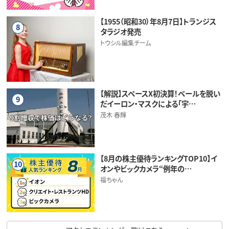
【1955（昭和30）年8月7日】トランジス
8
タラジオ発売
トウシル編集チーム
【解説】スペースX初決算！ベールを脱い
9
だイーロン・マスクによる「宇…
茂木 春輝
【8月の株主優待ランキングTOP10】イ
10
オンやビックカメラ“例年の…
福ちゃん