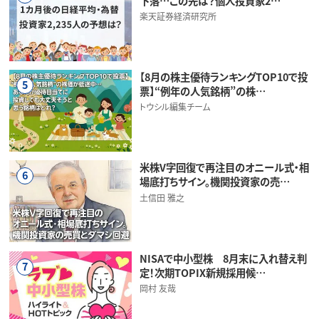
下落…この先は？個人投資家2…
楽天証券経済研究所
【8月の株主優待ランキングTOP10で投
5
票】“例年の人気銘柄”の株…
トウシル編集チーム
米株V字回復で再注目のオニール式・相
6
場底打ちサイン。機関投資家の売…
土信田 雅之
NISAで中小型株 8月末に入れ替え判
7
定！次期TOPIX新規採用候…
岡村 友哉