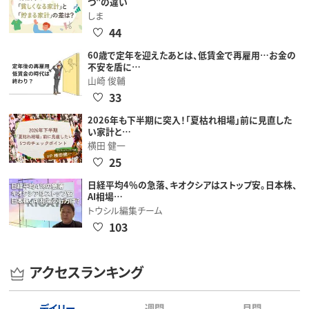
つ"の違い
しま
44
60歳で定年を迎えたあとは、低賃金で再雇用…お金の
不安を盾に…
山崎 俊輔
33
2026年も下半期に突入！「夏枯れ相場」前に見直した
い家計と…
横田 健一
25
日経平均4％の急落、キオクシアはストップ安。日本株、
AI相場…
トウシル編集チーム
103
アクセスランキング
デイリー
週間
月間