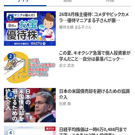
26年8月株主優待：コメダやビックカメ
1
ラ…優待マニアまる子さんが厳…
優待主婦 まる子さん
この夏、キオクシア急落で個人投資家が
2
学んだこと…自分は暴落パニック…
足立 武志
日本の米国債売却を避けるための協調
3
介入
石原 順
日経平均株価は一時6万0,488円まで
4