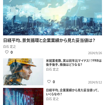
日経平均、景気循環と企業業績から見た妥当値は？
白石 定之
0
2024/9/26
米就業者数、実は前年比マイナス！？FRBは
後手後手、株価はどうなる？
白石 定之
0
2024/9/12
日経平均、企業業績から見た妥当値って、
いくらなの？
白石 定之