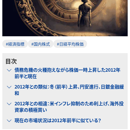
#経済指標
#国内株式
#日経平均株価
目次
債務危機の火種抱えながら株価一時上昇した2012年
前半と現在
2012年との類似：冬（前半）上昇、円安進行、日銀金融緩
和
2012年との相違：米インフレ抑制のため利上げ、海外投
資家の積極買い
現在の市場状況は2012年前半に似ている？