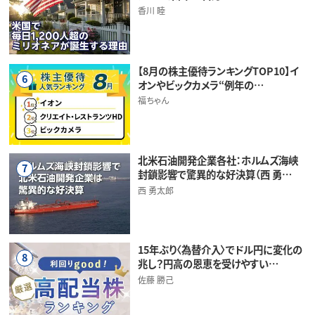
香川 睦
【8月の株主優待ランキングTOP10】イ
6
オンやビックカメラ“例年の…
福ちゃん
北米石油開発企業各社：ホルムズ海峡
7
封鎖影響で驚異的な好決算（西 勇…
西 勇太郎
15年ぶり〈為替介入〉でドル円に変化の
8
兆し？円高の恩恵を受けやすい…
佐藤 勝己