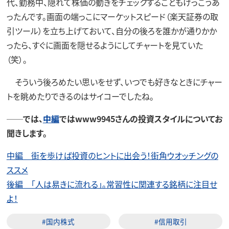
代、勤務中、隠れて株価の動きをチェックすることもけっこうあ
ったんです。画面の端っこにマーケットスピード（楽天証券の取
引ツール）を立ち上げておいて、自分の後ろを誰かが通りかか
ったら、すぐに画面を隠せるようにしてチャートを見ていた
（笑）。
そういう後ろめたい思いをせず、いつでも好きなときにチャー
トを眺めたりできるのはサイコーでしたね。
──では、
中編
ではwww9945さんの投資スタイルについてお
聞きします。
中編 街を歩けば投資のヒントに出会う！街角ウオッチングの
ススメ
後編 「人は易きに流れる」。常習性に関連する銘柄に注目せ
よ！
#国内株式
#信用取引