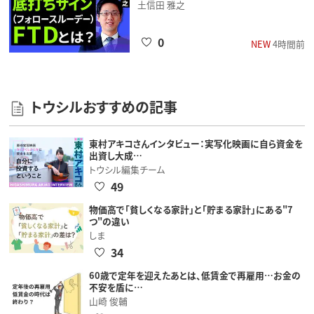
土信田 雅之
0
NEW
4時間前
トウシルおすすめの記事
東村アキコさんインタビュー：実写化映画に自ら資金を
出資し大成…
トウシル編集チーム
49
物価高で「貧しくなる家計」と「貯まる家計」にある"7
つ"の違い
しま
34
60歳で定年を迎えたあとは、低賃金で再雇用…お金の
不安を盾に…
山崎 俊輔