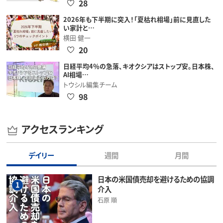
28
2026年も下半期に突入！「夏枯れ相場」前に見直した
い家計と…
横田 健一
20
日経平均4％の急落、キオクシアはストップ安。日本株、
AI相場…
トウシル編集チーム
98
アクセスランキング
デイリー
週間
月間
日本の米国債売却を避けるための協調
1
介入
石原 順