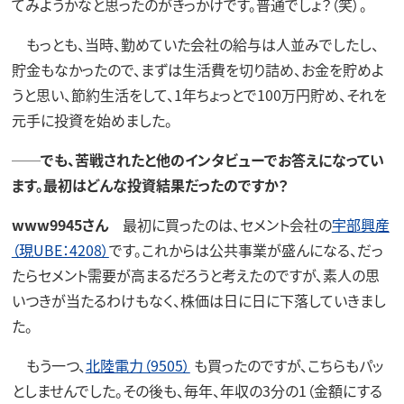
てみようかなと思ったのがきっかけです。普通でしょ？（笑）。
もっとも、当時、勤めていた会社の給与は人並みでしたし、
貯金もなかったので、まずは生活費を切り詰め、お金を貯めよ
うと思い、節約生活をして、1年ちょっとで100万円貯め、それを
元手に投資を始めました。
──でも、苦戦されたと他のインタビューでお答えになってい
ます。最初はどんな投資結果だったのですか？
www9945さん
最初に買ったのは、セメント会社の
宇部興産
（現UBE：4208）
です。これからは公共事業が盛んになる、だっ
たらセメント需要が高まるだろうと考えたのですが、素人の思
いつきが当たるわけもなく、株価は日に日に下落していきまし
た。
もう一つ、
北陸電力（9505）
も買ったのですが、こちらもパッ
としませんでした。その後も、毎年、年収の3分の1（金額にする