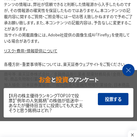
テンツの情報は、弊社が信頼できると判断した情報源から入手したものです
が、その情報源の確実性を保証したものではありません。本コンテンツの記
載内容に関するご質問・ご照会等には一切お答え致しかねますので予めご了
承お願い致します。また、本コンテンツの記載内容は、予告なしに変更するこ
とがあります。
当サイトの掲載画像には、Adobe社提供の画像生成AI「Firefly」を使用して
いる場合があります。
リスク・費用・情報提供について
各種方針・重要事項等については、楽天証券ウェブサイトをご覧ください。
商号等：楽天証券株式会社／金融商品取引業者 関東財務局長（金商）第195
お金
投資
と
のアンケート
号、商品先物取引業者
加入協会：日本証券業協会、一般社団法人金融先物取引業協会、日本商品
先物取引協会、一般社団法人第二種金融商品取引業協会、一般社団法人資
産運用業協会
【8月の株主優待ランキングTOP10で投
投票する
票】“例年の人気銘柄”の株価が低迷中…
Copyright©
あなたが優待目当てに投資しても大丈夫
1999-2026 Rakuten Securities, Inc. All
そうと思う銘柄はどれ？
Rights Reserved.