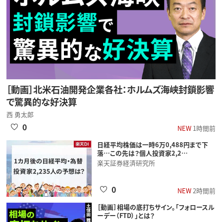
［動画］北米石油開発企業各社：ホルムズ海峡封鎖影響
で驚異的な好決算
西 勇太郎
0
NEW
1時間前
日経平均株価は一時6万0,488円まで下
落…この先は？個人投資家2,2…
楽天証券経済研究所
0
NEW
2時間前
［動画］相場の底打ちサイン。「フォロースル
ーデー（FTD）」とは？