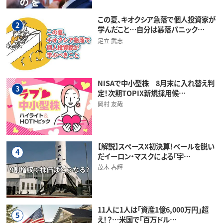
この夏、キオクシア急落で個人投資家が
2
学んだこと…自分は暴落パニック…
足立 武志
NISAで中小型株 8月末に入れ替え判
3
定！次期TOPIX新規採用候…
岡村 友哉
【解説】スペースX初決算！ベールを脱い
4
だイーロン・マスクによる「宇…
茂木 春輝
11人に1人は「資産1億6,000万円」超
5
え！？…米国で「百万ドル…