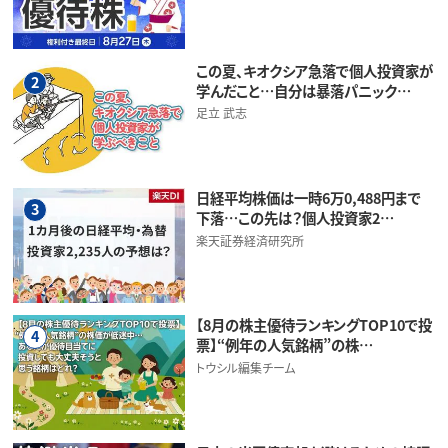
この夏、キオクシア急落で個人投資家が
2
学んだこと…自分は暴落パニック…
足立 武志
日経平均株価は一時6万0,488円まで
3
下落…この先は？個人投資家2…
楽天証券経済研究所
【8月の株主優待ランキングTOP10で投
4
票】“例年の人気銘柄”の株…
トウシル編集チーム