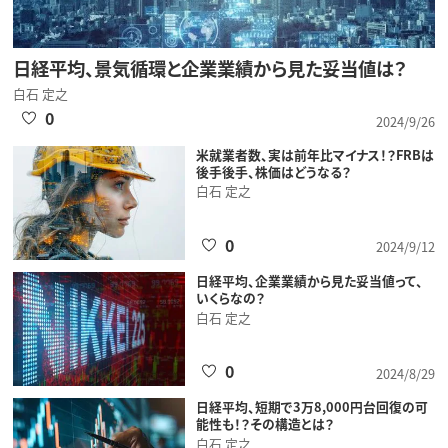
日経平均、景気循環と企業業績から見た妥当値は？
白石 定之
0
2024/9/26
米就業者数、実は前年比マイナス！？FRBは
後手後手、株価はどうなる？
白石 定之
0
2024/9/12
日経平均、企業業績から見た妥当値って、
いくらなの？
白石 定之
0
2024/8/29
日経平均、短期で3万8,000円台回復の可
能性も！？その構造とは？
白石 定之