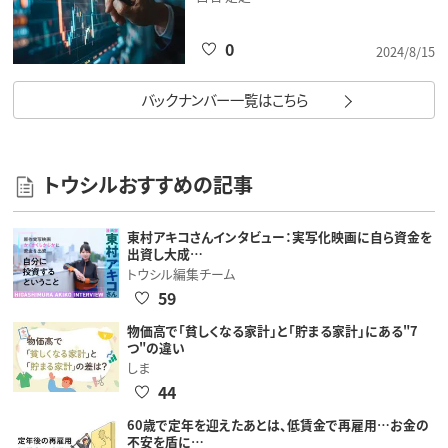
0
2024/8/15
バックナンバー一覧はこちら
トウシルおすすめの記事
東村アキコさんインタビュー：実写化映画に自ら資金を
出資し大成…
トウシル編集チーム
59
物価高で「貧しくなる家計」と「貯まる家計」にある"7
つ"の違い
しま
44
60歳で定年を迎えたあとは、低賃金で再雇用…お金の
不安を盾に…