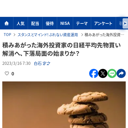
人気
配当
優待
NISA
テーマ
アンケート
著者
TOP
スタンスとマインド！ぶれない資産運用
積みあがった海外投資家の日経平均先物買い解消へ、下落局面の始まりか？
積みあがった海外投資家の日経平均先物買い
解消へ、下落局面の始まりか？
2023/3/16 7:30
白石 定之
0