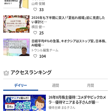
山崎 俊輔
33
2026年も下半期に突入！「夏枯れ相場」前に見直した
い家計と…
横田 健一
25
日経平均4％の急落、キオクシアはストップ安。日本株、
AI相場…
トウシル編集チーム
104
アクセスランキング
デイリー
週間
月間
26年8月株主優待：コメダやビックカメ
1
ラ…優待マニアまる子さんが厳…
優待主婦 まる子さん