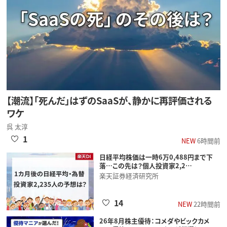
【潮流】「死んだ」はずのSaaSが、静かに再評価される
ワケ
呉 太淳
1
NEW
6時間前
日経平均株価は一時6万0,488円まで下
落…この先は？個人投資家2,2…
楽天証券経済研究所
14
NEW
22時間前
26年8月株主優待：コメダやビックカメ