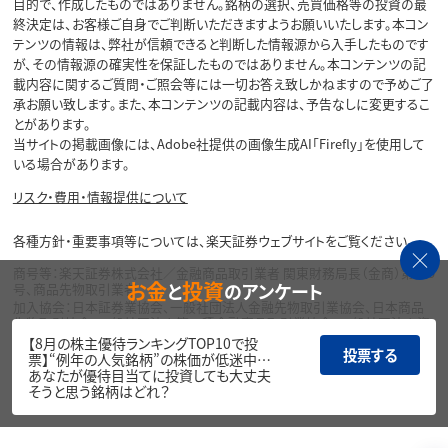
目的で、作成したものではありません。銘柄の選択、売買価格等の投資の最
終決定は、お客様ご自身でご判断いただきますようお願いいたします。本コン
テンツの情報は、弊社が信頼できると判断した情報源から入手したものです
が、その情報源の確実性を保証したものではありません。本コンテンツの記
載内容に関するご質問・ご照会等には一切お答え致しかねますので予めご了
承お願い致します。また、本コンテンツの記載内容は、予告なしに変更するこ
とがあります。
当サイトの掲載画像には、Adobe社提供の画像生成AI「Firefly」を使用して
いる場合があります。
リスク・費用・情報提供について
各種方針・重要事項等については、楽天証券ウェブサイトをご覧ください。
商号等：楽天証券株式会社／金融商品取引業者 関東財務局長（金商）第195
お金
投資
と
のアンケート
号、商品先物取引業者
加入協会：日本証券業協会、一般社団法人金融先物取引業協会、日本商品
先物取引協会、一般社団法人第二種金融商品取引業協会、一般社団法人資
産運用業協会
【8月の株主優待ランキングTOP10で投
投票する
票】“例年の人気銘柄”の株価が低迷中…
Copyright©
あなたが優待目当てに投資しても大丈夫
1999-2026 Rakuten Securities, Inc. All
そうと思う銘柄はどれ？
Rights Reserved.