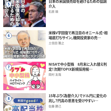
日本の米国債売却を避けるための協調
5
介入
石原 順
米株V字回復で再注目のオニール式・相
6
場底打ちサイン。機関投資家の売…
土信田 雅之
NISAで中小型株 8月末に入れ替え判
7
定！次期TOPIX新規採用候…
岡村 友哉
15年ぶり〈為替介入〉でドル円に変化の
8
兆し？円高の恩恵を受けやすい…
佐藤 勝己