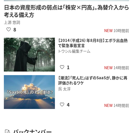
日本の資産形成の弱点は「株安×円高」。為替介入から
考える備え方
上源 悠詞
8
NEW
10時間前
【2014（平成26）年8月8日】エボラ出血熱
で緊急事態宣言
トウシル編集チーム
1
NEW
14時間前
【潮流】「死んだ」はずのSaaSが、静かに再
評価されるワケ
呉 太淳
4
NEW
14時間前
バックナンバー