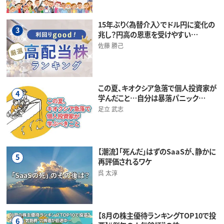
15年ぶり〈為替介入〉でドル円に変化の
3
兆し？円高の恩恵を受けやすい…
佐藤 勝己
この夏、キオクシア急落で個人投資家が
4
学んだこと…自分は暴落パニック…
足立 武志
【潮流】「死んだ」はずのSaaSが、静かに
5
再評価されるワケ
呉 太淳
【8月の株主優待ランキングTOP10で投
6