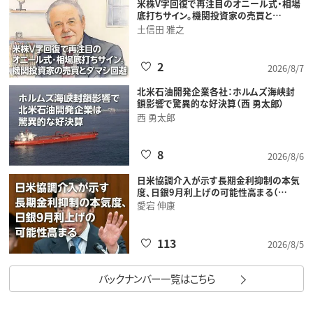
米株V字回復で再注目のオニール式・相場
底打ちサイン。機関投資家の売買と…
土信田 雅之
2
2026/8/7
北米石油開発企業各社：ホルムズ海峡封
鎖影響で驚異的な好決算（西 勇太郎）
西 勇太郎
8
2026/8/6
日米協調介入が示す長期金利抑制の本気
度、日銀9月利上げの可能性高まる（…
愛宕 伸康
113
2026/8/5
バックナンバー一覧はこちら