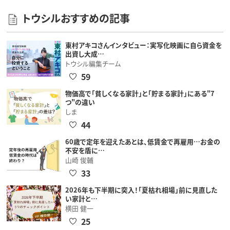
トウシルおすすめの記事
東村アキコさんインタビュー：実写化映画に自ら資金を
出資し大成…
トウシル編集チーム
59
物価高で「貧しくなる家計」と「貯まる家計」にある"7
つ"の違い
しま
44
60歳で定年を迎えたあとは、低賃金で再雇用…お金の
不安を盾に…
山崎 俊輔
33
2026年も下半期に突入！「夏枯れ相場」前に見直した
い家計と…
横田 健一
25