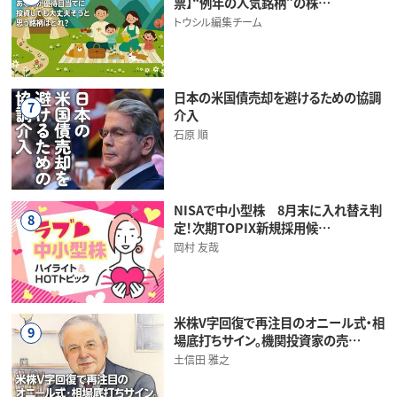
票】“例年の人気銘柄”の株…
トウシル編集チーム
日本の米国債売却を避けるための協調
7
介入
石原 順
NISAで中小型株 8月末に入れ替え判
8
定！次期TOPIX新規採用候…
岡村 友哉
米株V字回復で再注目のオニール式・相
9
場底打ちサイン。機関投資家の売…
土信田 雅之