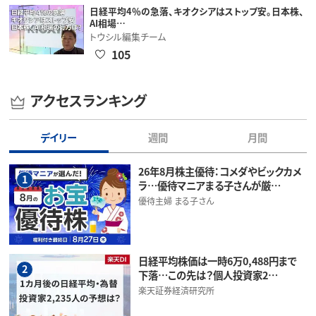
日経平均4％の急落、キオクシアはストップ安。日本株、
AI相場…
トウシル編集チーム
105
アクセスランキング
デイリー
週間
月間
26年8月株主優待：コメダやビックカメ
1
ラ…優待マニアまる子さんが厳…
優待主婦 まる子さん
日経平均株価は一時6万0,488円まで
2
下落…この先は？個人投資家2…
楽天証券経済研究所