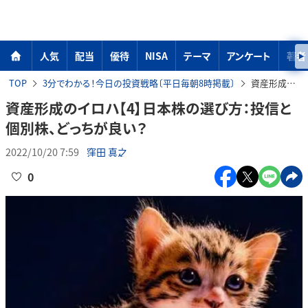
人気
配当
優待
NISA
テーマ
アンケート
著者
TOP
3分でわかる！今日の投資戦略〔平日毎朝8時掲載〕
資産形成のイロハ【4】日本株の選び方：投信と個別株、どっちが良い？
資産形成のイロハ【4】日本株の選び方：投信と
個別株、どっちが良い？
2022/10/20 7:59
窪田 真之
0