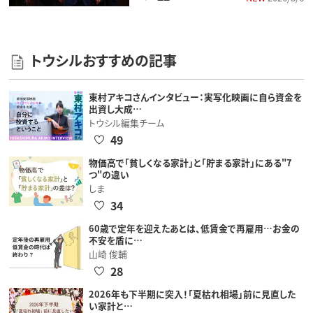
トウシルおすすめの記事
東村アキコさんインタビュー：実写化映画に自ら資金を
出資し大成…
トウシル編集チーム
49
物価高で「貧しくなる家計」と「貯まる家計」にある"7
つ"の違い
しま
34
60歳で定年を迎えたあとは、低賃金で再雇用…お金の
不安を盾に…
山崎 俊輔
28
2026年も下半期に突入！「夏枯れ相場」前に見直した
い家計と…