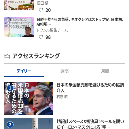
横田 健一
20
日経平均4％の急落、キオクシアはストップ安。日本株、
AI相場…
トウシル編集チーム
98
アクセスランキング
デイリー
週間
月間
日本の米国債売却を避けるための協調
1
介入
石原 順
【解説】スペースX初決算！ベールを脱い
2
だイーロン・マスクによる「宇…