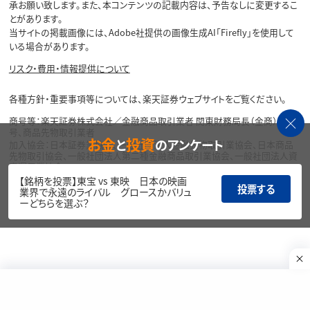
承お願い致します。また、本コンテンツの記載内容は、予告なしに変更するこ
とがあります。
当サイトの掲載画像には、Adobe社提供の画像生成AI「Firefly」を使用して
いる場合があります。
リスク・費用・情報提供について
各種方針・重要事項等については、楽天証券ウェブサイトをご覧ください。
商号等：楽天証券株式会社／金融商品取引業者 関東財務局長（金商）第195
号、商品先物取引業者
お金
投資
と
のアンケート
加入協会：日本証券業協会、一般社団法人金融先物取引業協会、日本商品
先物取引協会、一般社団法人第二種金融商品取引業協会、一般社団法人資
産運用業協会
【銘柄を投票】東宝 vs 東映 日本の映画
投票する
Copyright©
業界で永遠のライバル グロースかバリュ
1999-2026 Rakuten Securities, Inc. All
ーどちらを選ぶ？
Rights Reserved.