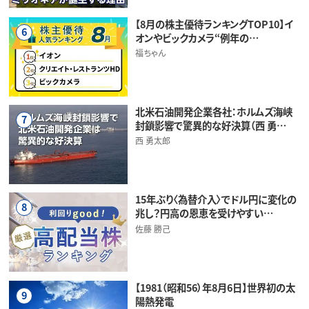
【8月の株主優待ランキングTOP10】イ
6
オンやビックカメラ“例年の…
福ちゃん
北米石油開発企業各社：ホルムズ海峡
7
封鎖影響で驚異的な好決算（西 勇…
西 勇太郎
15年ぶり〈為替介入〉でドル円に変化の
8
兆し？円高の恩恵を受けやすい…
佐藤 勝己
【1981（昭和56）年8月6日】世界初の太
9
陽熱発電