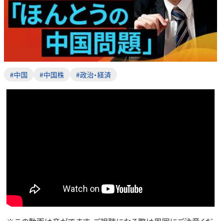
#中国
#中国株
#政治・経済