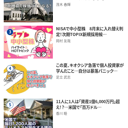
茂木 春輝
NISAで中小型株 8月末に入れ替え判
3
定！次期TOPIX新規採用候…
岡村 友哉
この夏、キオクシア急落で個人投資家が
4
学んだこと…自分は暴落パニック…
足立 武志
11人に1人は「資産1億6,000万円」超
5
え！？…米国で「百万ドル…
香川 睦