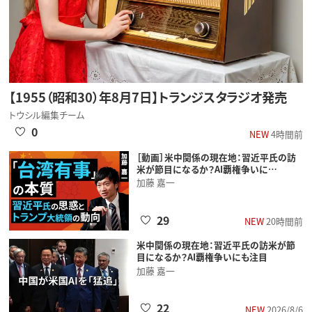
【1955（昭和30）年8月7日】トランジスタラジオ発売
トウシル編集チーム
0
NEW
4時間前
［動画］米中関係の現在地：習近平氏の訪
米が節目になるか？AI覇権争いに…
加藤 嘉一
29
NEW
20時間前
米中関係の現在地：習近平氏の訪米が節
目になるか？AI覇権争いにも注目
加藤 嘉一
22
NEW
2026/8/6