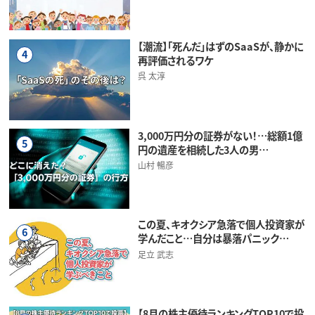
【潮流】「死んだ」はずのSaaSが、静かに
4
再評価されるワケ
呉 太淳
3,000万円分の証券がない！…総額1億
5
円の遺産を相続した3人の男…
山村 暢彦
この夏、キオクシア急落で個人投資家が
6
学んだこと…自分は暴落パニック…
足立 武志
【8月の株主優待ランキングTOP10で投