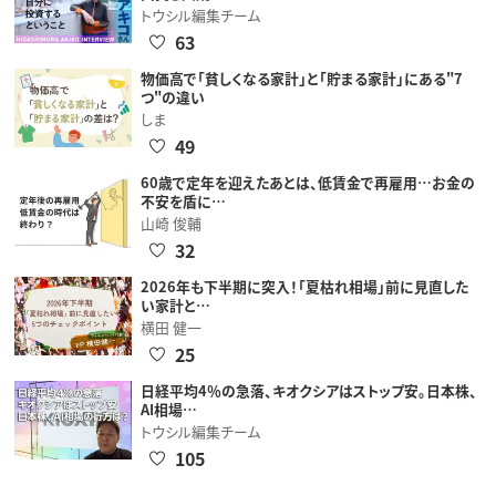
トウシル編集チーム
63
物価高で「貧しくなる家計」と「貯まる家計」にある"7
つ"の違い
しま
49
60歳で定年を迎えたあとは、低賃金で再雇用…お金の
不安を盾に…
山崎 俊輔
32
2026年も下半期に突入！「夏枯れ相場」前に見直した
い家計と…
横田 健一
25
日経平均4％の急落、キオクシアはストップ安。日本株、
AI相場…
トウシル編集チーム
105