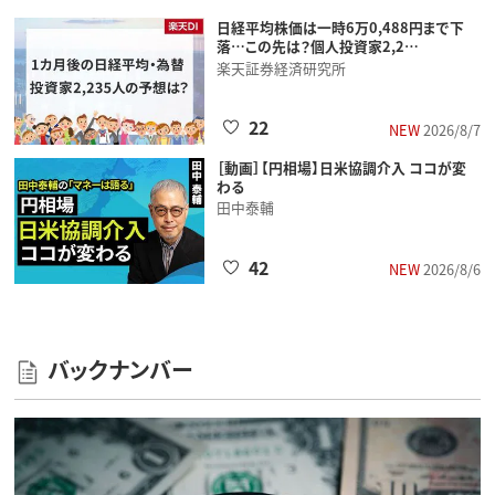
日経平均株価は一時6万0,488円まで下
落…この先は？個人投資家2,2…
楽天証券経済研究所
22
NEW
2026/8/7
［動画］【円相場】日米協調介入 ココが変
わる
田中泰輔
42
NEW
2026/8/6
バックナンバー