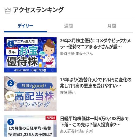
アクセスランキング
デイリー
週間
月間
26年8月株主優待：コメダやビックカメ
1
ラ…優待マニアまる子さんが厳…
優待主婦 まる子さん
15年ぶり〈為替介入〉でドル円に変化の
2
兆し？円高の恩恵を受けやすい…
佐藤 勝己
日経平均株価は一時6万0,488円まで
3
下落…この先は？個人投資家2…
楽天証券経済研究所