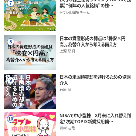
7
票】“例年の人気銘柄”の株…
トウシル編集チーム
日本の資産形成の弱点は「株安×円
8
高」。為替介入から考える備え方
上源 悠詞
日本の米国債売却を避けるための協調
9
介入
石原 順
NISAで中小型株 8月末に入れ替え判
10
定！次期TOPIX新規採用候…
岡村 友哉