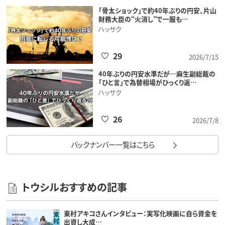
「骨太ショック」で約40年ぶりの円安、片山
財務大臣の“火消し”で一服も…
ハッサク
29
2026/7/15
40年ぶりの円安水準だが…麻生副総裁の
「ひと言」で為替相場がひっくり返…
ハッサク
26
2026/7/8
バックナンバー一覧はこちら
トウシルおすすめの記事
東村アキコさんインタビュー：実写化映画に自ら資金を
出資し大成…