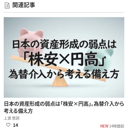
関連記事
日本の資産形成の弱点は「株安×円高」。為替介入から
考える備え方
上源 悠詞
14
NEW
14時間前