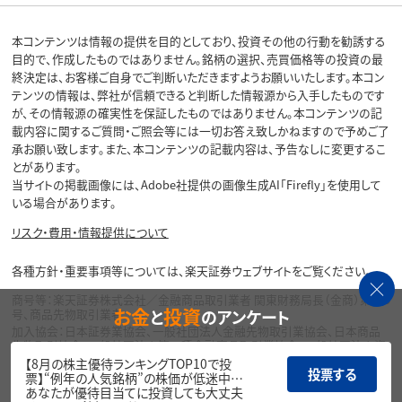
本コンテンツは情報の提供を目的としており、投資その他の行動を勧誘する
目的で、作成したものではありません。銘柄の選択、売買価格等の投資の最
終決定は、お客様ご自身でご判断いただきますようお願いいたします。本コン
テンツの情報は、弊社が信頼できると判断した情報源から入手したものです
が、その情報源の確実性を保証したものではありません。本コンテンツの記
載内容に関するご質問・ご照会等には一切お答え致しかねますので予めご了
承お願い致します。また、本コンテンツの記載内容は、予告なしに変更するこ
とがあります。
当サイトの掲載画像には、Adobe社提供の画像生成AI「Firefly」を使用して
いる場合があります。
リスク・費用・情報提供について
各種方針・重要事項等については、楽天証券ウェブサイトをご覧ください。
商号等：楽天証券株式会社／金融商品取引業者 関東財務局長（金商）第195
お金
投資
と
のアンケート
号、商品先物取引業者
加入協会：日本証券業協会、一般社団法人金融先物取引業協会、日本商品
先物取引協会、一般社団法人第二種金融商品取引業協会、一般社団法人資
産運用業協会
【8月の株主優待ランキングTOP10で投
投票する
票】“例年の人気銘柄”の株価が低迷中…
Copyright©
あなたが優待目当てに投資しても大丈夫