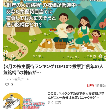
【8月の株主優待ランキングTOP10で投票】“例年の人
気銘柄”の株価が…
トウシル編集チーム
2
NEW
4時間前
この夏、キオクシア急落で個人投資家が学
んだこと…自分は暴落パニックをど…
足立 武志