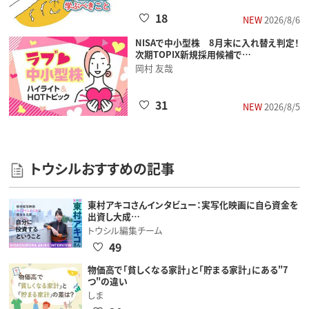
18
NEW
2026/8/6
NISAで中小型株 8月末に入れ替え判定！
次期TOPIX新規採用候補で…
岡村 友哉
31
NEW
2026/8/5
トウシルおすすめの記事
東村アキコさんインタビュー：実写化映画に自ら資金を
出資し大成…
トウシル編集チーム
49
物価高で「貧しくなる家計」と「貯まる家計」にある"7
つ"の違い
しま