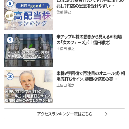
8
兆し？円高の恩恵を受けやすい…
佐藤 勝己
米アップル株の動きから見えるAI相場
9
の「次のフェーズ」（土信田雅之）
土信田 雅之
米株V字回復で再注目のオニール式・相
10
場底打ちサイン。機関投資家の売…
土信田 雅之
アクセスランキング一覧はこちら