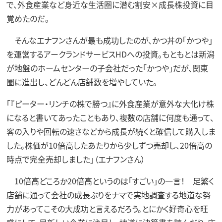
で、外食産業など身近な生活圏に潜む割安×成長株投資に目
覚めたのだ。
そんなエナフンさんが最も成功したのが、かつ丼の「かつや」
を運営するアークランドサービスHDへの投資。もともとは新潟
が地盤のホームセンターの子会社だった「かつや」だが、関東
圏に進出し、どんどん店舗数を増やしていた。
「『ピーター・リンチの株で勝つ』に外食産業が意外な大化け株
になると書いてあったこともあり、複数の店舗に何度も通って、
客の入りや回転の速さなどから成長が続くと確信して購入しま
した。株価が10倍高したあたりから少しずつ売却し、20倍高の
時点で完全売却しました」（エナフンさん）
10倍高どころか20倍高というのは「すごい」の一言！ 足繁く
店舗に通って会社の成長ぶりをナマで実地調査する地道な努
力があってこその大成功と言えるだろう。とにかく好奇心を旺