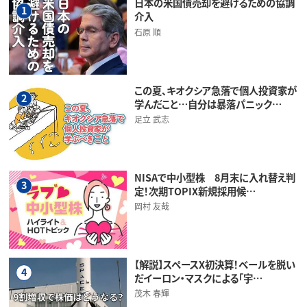
日本の米国債売却を避けるための協調
1
介入
石原 順
この夏、キオクシア急落で個人投資家が
2
学んだこと…自分は暴落パニック…
足立 武志
NISAで中小型株 8月末に入れ替え判
3
定！次期TOPIX新規採用候…
岡村 友哉
【解説】スペースX初決算！ベールを脱い
4
だイーロン・マスクによる「宇…
茂木 春輝