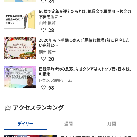
34
60歳で定年を迎えたあとは、低賃金で再雇用…お金の
不安を盾に…
山崎 俊輔
28
2026年も下半期に突入！「夏枯れ相場」前に見直した
い家計と…
横田 健一
20
日経平均4％の急落、キオクシアはストップ安。日本株、
AI相場…
トウシル編集チーム
98
アクセスランキング
デイリー
週間
月間