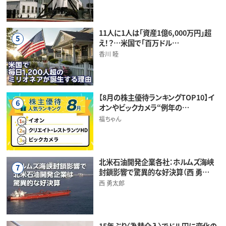
11人に1人は「資産1億6,000万円」超
5
え！？…米国で「百万ドル…
香川 睦
【8月の株主優待ランキングTOP10】イ
6
オンやビックカメラ“例年の…
福ちゃん
北米石油開発企業各社：ホルムズ海峡
7
封鎖影響で驚異的な好決算（西 勇…
西 勇太郎
15年ぶり〈為替介入〉でドル円に変化の